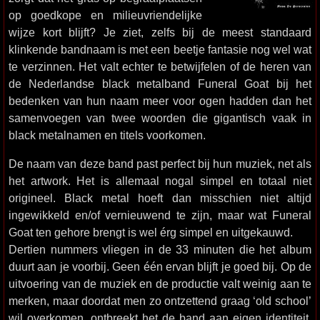
op goedkope en milieuvriendelijke
wijze kort blijft? Je ziet, zelfs bij de meest standaard
klinkende bandnaam is met een beetje fantasie nog wel wat
te verzinnen. Het valt echter te betwijfelen of de heren van
de Nederlandse black metalband Funeral Goat bij het
bedenken van hun naam meer voor ogen hadden dan het
samenvoegen van twee woorden die gigantisch vaak in
black metalnamen en titels voorkomen.
De naam van deze band past perfect bij hun muziek, net als
het artwork. Het is allemaal nogal simpel en totaal niet
origineel. Black metal hoeft dan misschien niet altijd
ingewikkeld en/of vernieuwend te zijn, maar wat Funeral
Goat ten gehore brengt is wel érg simpel en uitgekauwd.
Dertien nummers vliegen in de 33 minuten die het album
duurt aan je voorbij. Geen één ervan blijft je goed bij. Op de
uitvoering van de muziek en de productie valt weinig aan te
merken, maar doordat men zo ontzettend graag ‘old school’
wil overkomen, ontbreekt het de band aan eigen identiteit.