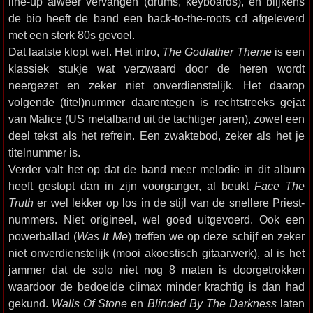
line-up alweer vervangen (drums, keyboards), en blijkens
de bio heeft de band een back-to-the-roots cd afgeleverd
met een sterk 80s gevoel.
Dat laatste klopt wel. Het intro,
The Godfather Theme
is een
klassiek stukje wat verzwaard door de heren wordt
neergezet en zeker niet onverdienstelijk. Het daarop
volgende (titel)nummer daarentegen is rechtstreeks gejat
van Malice (US metalband uit de tachtiger jaren), zowel een
deel tekst als het refrein. Een zwaktebod, zeker als het je
titelnummer is.
Verder valt het op dat de band meer melodie in dit album
heeft gestopt dan in zijn voorganger, al beukt
Face The
Truth
er wel lekker op los in de stijl van de snellere Priest-
nummers. Niet origineel, wel goed uitgevoerd. Ook een
powerballad (
Was It Me
) treffen we op deze schijf en zeker
niet onverdienstelijk (mooi akoestisch gitaarwerk), al is het
jammer dat de solo niet nog 8 maten is doorgetrokken
waardoor de bedoelde climax minder krachtig is dan had
gekund.
Walls Of Stone
en
Blinded By The Darkness
laten