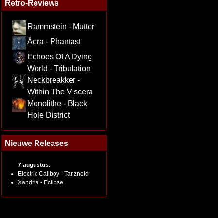
Retro-Reviews
Rammstein - Mutter
Äera - Phantast
Echoes Of A Dying
World - Tribulation
Neckbreakker -
Within The Viscera
Monolithe - Black
Hole District
Nieuwe Releases
7 augustus:
Electric Callboy - Tanzneid
Xandria - Eclipse