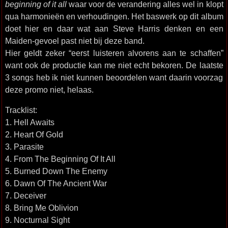
beginning of it all
waar voor de verandering alles wel in klopt
qua harmonieën en verhoudingen. Het baswerk op dit album
doet hier en daar wat aan Steve Harris denken en een
Maiden-gevoel past niet bij deze band.
Hier geldt zeker “eerst luisteren alvorens aan te schaffen”
want ook de productie kan me niet echt bekoren. De laatste
3 songs heb ik niet kunnen beoordelen want daarin voorzag
deze promo niet, helaas.
Tracklist:
1. Hell Awaits
2. Heart Of Gold
3. Parasite
4. From The Beginning Of It All
5. Burned Down The Enemy
6. Dawn Of The Ancient War
7. Deceiver
8. Bring Me Oblivion
9. Nocturnal Sight