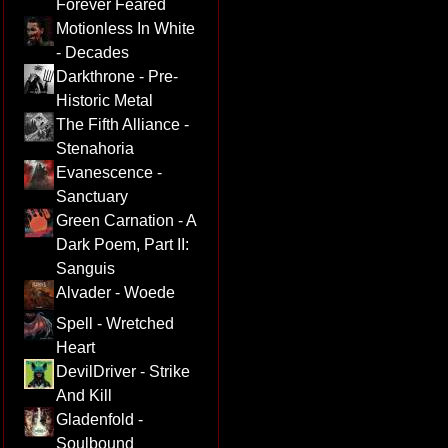
Forever Feared
Motionless In White
- Decades
Darkthrone - Pre-
Historic Metal
The Fifth Alliance -
Stenahoria
Evanescence -
Sanctuary
Green Carnation - A
Dark Poem, Part II:
Sanguis
Alvader - Woede
Spell - Wretched
Heart
DevilDriver - Strike
And Kill
Gladenfold -
Soulbound