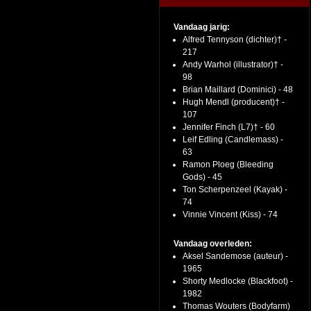
Vandaag jarig:
Alfred Tennyson (dichter)† -
217
Andy Warhol (illustrator)† -
98
Brian Maillard (Dominici) - 48
Hugh Mendl (producent)† -
107
Jennifer Finch (L7)† - 60
Leif Edling (Candlemass) -
63
Ramon Ploeg (Bleeding
Gods) - 45
Ton Scherpenzeel (Kayak) -
74
Vinnie Vincent (Kiss) - 74
Vandaag overleden:
Aksel Sandemose (auteur) -
1965
Shorty Medlocke (Blackfoot) -
1982
Thomas Wouters (Bodyfarm)