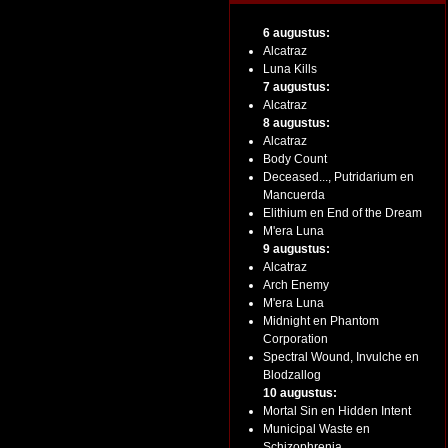
6 augustus:
Alcatraz
Luna Kills
7 augustus:
Alcatraz
8 augustus:
Alcatraz
Body Count
Deceased..., Putridarium en
Mancuerda
Elithium en End of the Dream
M'era Luna
9 augustus:
Alcatraz
Arch Enemy
M'era Luna
Midnight en Phantom
Corporation
Spectral Wound, Invulche en
Blodzallog
10 augustus:
Mortal Sin en Hidden Intent
Municipal Waste en
Schizophrenia