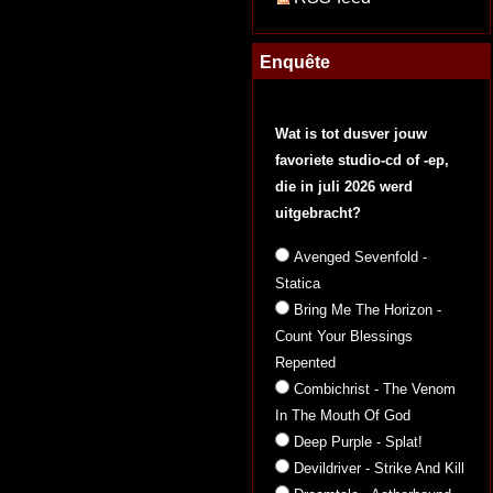
Enquête
Wat is tot dusver jouw
favoriete studio-cd of -ep,
die in juli 2026 werd
uitgebracht?
Avenged Sevenfold -
Statica
Bring Me The Horizon -
Count Your Blessings
Repented
Combichrist - The Venom
In The Mouth Of God
Deep Purple - Splat!
Devildriver - Strike And Kill