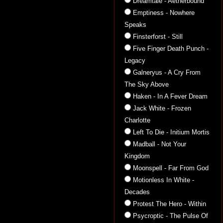
Dreamtale - Aetherbound
Emptiness - Nowhere
Speaks
Finsterforst - Still
Five Finger Death Punch -
Legacy
Galneryus - A Cry From
The Sky Above
Haken - In A Fever Dream
Jack White - Frozen
Charlotte
Left To Die - Initium Mortis
Madball - Not Your
Kingdom
Moonspell - Far From God
Motionless In White -
Decades
Protest The Hero - Within
Psycroptic - The Pulse Of