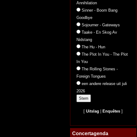
Annihilation
Sinner - Boom Bang
Goodbye
Sojourner - Gateways
Taake - En Skog Av
Nidstang
The Hu - Hun
The Plot In You - The Plot
In You
The Rolling Stones -
Foreign Tongues
een andere release uit juli
2026
[
Uitslag
|
Enquêtes
]
Concertagenda