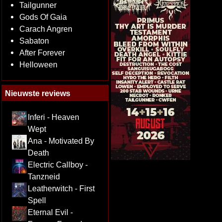
Tailgunner
Gods Of Gaia
Carach Angren
Sabaton
After Forever
Helloween
Nieuwste reviews
Inferi - Heaven
Wept
Ana - Motivated By
Death
Electric Callboy -
Tanzneid
Leatherwitch - First
Spell
Eternal Evil -