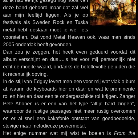
af. Ik had eerlijk gezegd nog nooit van
deze band gehoord maar dat zal wel
aan mijn leeftijd liggen. Als je op
festivals als Sweden Rock en Tuska
metal hebt gestaan moet je wel iets
voorstellen. Dat vond Metal Heaven ook, waar men sinds
2005 onderdak heeft gevonden.
Dan zou je zeggen, het heeft even geduurd voordat dit
album verschijnt en dus….is het voor mij persoonlijk niet
echt de moeite waard, ondanks de beloftevolle geluiden die
ik recentelijk opving.
In de stijl van Edguy levert men een voor mij wat vlak album
af, waarin de keyboards hier en daar en wat te prominente
rol en hier en daar een te ondergeschikte rol krijgen. Zanger
Pete Ahonen is er een van het type “altijd hard zingen”,
waardoor de rustige passages niet meer rustig overkomen
en er al snel een kakafonie ontstaat van goedbedoelde,
stevige maar melodieuze powermetal.
Het enige nummer wat mij wist te boeien is
From the