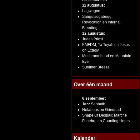
11 augustus:
Lagwagon
Sanguisugabogg,
Revocation en Internal
Bleeding
12 augustus:
Judas Priest
KMFDM, Ya Toyah en Jesus
on Extesy
Mushroomhead en Mountain
Eye
Summer Breeze
Over één maand
6 september:
Jazz Sabbath
Nefarious en Grindpad
Shape Of Despair, Marche
Funèbre en Counting Hours
Kalender