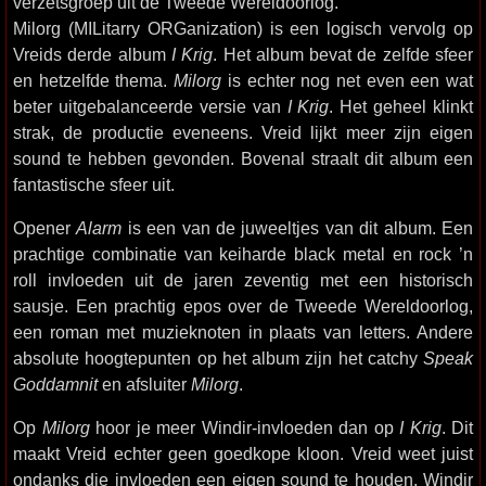
verzetsgroep uit de Tweede Wereldoorlog.
Milorg (MILitarry ORGanization) is een logisch vervolg op
Vreids derde album
I Krig
. Het album bevat de zelfde sfeer
en hetzelfde thema.
Milorg
is echter nog net even een wat
beter uitgebalanceerde versie van
I Krig
. Het geheel klinkt
strak, de productie eveneens. Vreid lijkt meer zijn eigen
sound te hebben gevonden. Bovenal straalt dit album een
fantastische sfeer uit.
Opener
Alarm
is een van de juweeltjes van dit album. Een
prachtige combinatie van keiharde black metal en rock ’n
roll invloeden uit de jaren zeventig met een historisch
sausje. Een prachtig epos over de Tweede Wereldoorlog,
een roman met muzieknoten in plaats van letters. Andere
absolute hoogtepunten op het album zijn het catchy
Speak
Goddamnit
en afsluiter
Milorg
.
Op
Milorg
hoor je meer Windir-invloeden dan op
I Krig
. Dit
maakt Vreid echter geen goedkope kloon. Vreid weet juist
ondanks die invloeden een eigen sound te houden. Windir