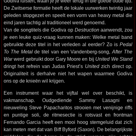
Godiva luistert, waan je je weer terug in die goede oude tijd.
De Zwitserse formatie heeft de lokale uurwerken twintig jaar
geleden stopgezet en speelt een vorm van heavy metal die
eind jaren tachtig al traditioneel werd genoemd.
Van de songtitels die Godiva op
Destruction
aanwendt, zou
je een leuke quiz-vraag kunnen maken: Welke metal band
gebruikte deze titel in het verleden al eerder? Zo is
Pedal
To The Metal
de titel van een Vandenberg-song,
After The
War
werd gebruikt door Gary Moore en bij
United We Stand
dringt het refrein van Judas Priest’s
United
zich direct op.
Originaliteit is derhalve niet het wapen waarmee Godiva
ons op de knieën wil krijgen.
Een instrument waar het vijftal wel over beschikt, is
vakmanschap. Oudgediende Sammy Lasagni en
nieuweling Steve Papacharitos strooien met venijnige riffs
en puntige soli, de ritmesectie is rotsvast en frontman
Fernando Garcia heeft een mooi hoog stemgeluid dat zich
kan meten met dat van Biff Byford (Saxon). De belangrijkste