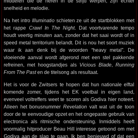
middelen die de heren in de strijd werpen, zijn echter
snelheid en melodie.
Na het intro
Illuminatio
schieten ze uit de startblokken met
het rappe
Crawl In The Night
. Dat voortvarende tempo
houdt veertig minuten aan, zonder dat het saai wordt of in
speed metal territorium belandt. Dit is nou het soort muziek
waar ik aan denk bij de woorden “heavy metal”. De
vloeiende aanval wordt afgerond met een stel pakkende
refreinen, met hoogstandjes als
Vicious Blade
,
Running
From The Past
en de titelsong als resultaat.
Het is voor de Zwitsers te hopen dat hun nationale elftal
komende zomer, tijdens het EK voetbal in eigen land,
evenveel voltreffers weet te scoren als Godiva hier noteert.
Alleen het bonusnummer
Revelation
valt wat uit de toon
door de te eenvoudige opzet en het ongepaste gebruik van
electronica als ritmische ondersteuning. Inmiddels heeft
voormalig hitproducer Beau Hill interesse getoond om met
Godiva aan de slag te gaan. Ik ben benieuwd of dat een