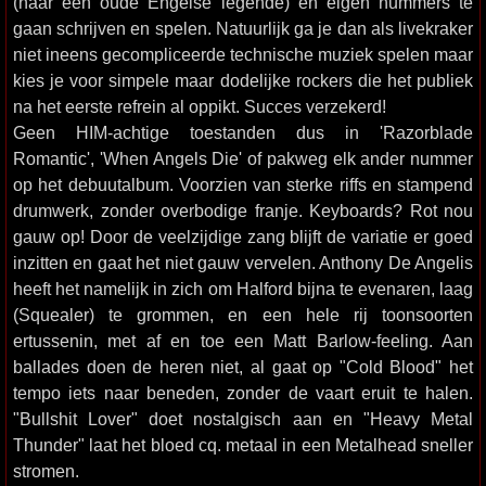
(naar een oude Engelse legende) en eigen nummers te
gaan schrijven en spelen. Natuurlijk ga je dan als livekraker
niet ineens gecompliceerde technische muziek spelen maar
kies je voor simpele maar dodelijke rockers die het publiek
na het eerste refrein al oppikt. Succes verzekerd!
Geen HIM-achtige toestanden dus in 'Razorblade
Romantic', 'When Angels Die' of pakweg elk ander nummer
op het debuutalbum. Voorzien van sterke riffs en stampend
drumwerk, zonder overbodige franje. Keyboards? Rot nou
gauw op! Door de veelzijdige zang blijft de variatie er goed
inzitten en gaat het niet gauw vervelen. Anthony De Angelis
heeft het namelijk in zich om Halford bijna te evenaren, laag
(Squealer) te grommen, en een hele rij toonsoorten
ertussenin, met af en toe een Matt Barlow-feeling. Aan
ballades doen de heren niet, al gaat op "Cold Blood" het
tempo iets naar beneden, zonder de vaart eruit te halen.
"Bullshit Lover" doet nostalgisch aan en "Heavy Metal
Thunder" laat het bloed cq. metaal in een Metalhead sneller
stromen.