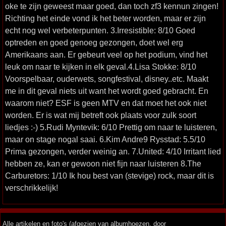
oke te zijn geweest maar goed, dan toch zf3 kennun zingen!
Richting het einde vond ik het beter worden, maar er zijn
echt nog wel verbeterpunten. 3.Irresistible: 8/10 Goed
optreden en goed genoeg gezongen, doet wel erg
Amerikaans aan. Er gebeurt veel op het podium, vind het
leuk om naar te kijken in elk geval.4.Lisa Stokke: 8/10
Voorspelbaar, ouderwets, songfestival, disney..etc. Maakt
me in dit geval niets uit want het wordt goed gebracht. En
waarom niet? ESF is geen MTV en dat moet het ook niet
worden. Er is wat mij betreft ook plaats voor zulk soort
liedjes :-) 5.Rudi Myntevik: 6/10 Prettig om naar te luisteren,
maar on stage nogal saai. 6.Kim Andre9 Rysstad: 5.5/10
Prima gezongen, verder weinig an. 7.United: 4/10 Irritant lied
hebben ze, kan er gewoon niet fijn naar luisteren 8.The
Carburetors: 1/10 Ik hou best van (stevige) rock, maar dit is
verschrikkelijk!
Alle artikelen en foto's (afgezien van albumhoezen, door