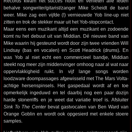
Records kwam het succes nooit en verlieten alle leden
behalve songwriter/gitarist/zanger Mike Scheidt de band
weer. Mike zag een vijfde (!) vernieuwde Yob line-up niet
zitten en trok de stekker maar uit het Yob-stopcontact.
Maar eens een muzikant altijd een muzikant en zodoende
komt nu het debuut uit van Middian. Dé nieuwe band van
Mike waarin hij gesteund wordt door zijn twee vrienden Will
Lindsay (bas en vocalen) en Scott Headrick (drums). En
was Yob al niet echt een commercieel bandje, Middian
steekt nog meer zijn middenvinger omhoog naar al wat naar
oppervlakkigheid ruikt. In vijf lange songs worden
loodzware doompassages afgewisseld met The Mars Volta-
achtige hersenspinsels. Het gaspedaal wordt af en toe
opmerkelijk ingeduwd en tel daarbij nog een paar dozijn
harde stonerriffs en je weet dat variatie troef is. Afsluiter
Sink To The Center
bevat gastvocalen van Ben Ward van
Orange Goblin en wordt ook opgesierd met enkele stoere
samples.