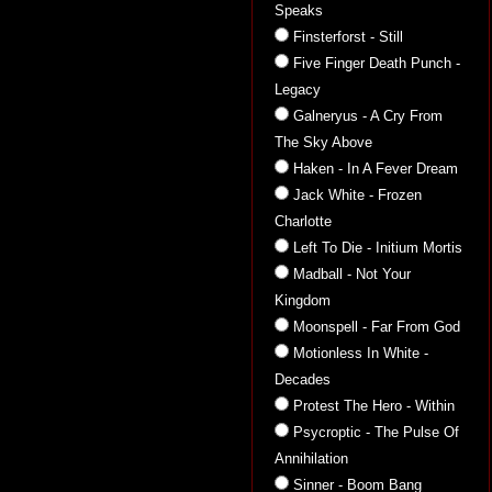
Speaks
Finsterforst - Still
Five Finger Death Punch -
Legacy
Galneryus - A Cry From
The Sky Above
Haken - In A Fever Dream
Jack White - Frozen
Charlotte
Left To Die - Initium Mortis
Madball - Not Your
Kingdom
Moonspell - Far From God
Motionless In White -
Decades
Protest The Hero - Within
Psycroptic - The Pulse Of
Annihilation
Sinner - Boom Bang