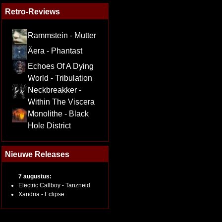
Retro-Reviews
Rammstein - Mutter
Äera - Phantast
Echoes Of A Dying
World - Tribulation
Neckbreakker -
Within The Viscera
Monolithe - Black
Hole District
Nieuwe Releases
7 augustus:
Electric Callboy - Tanzneid
Xandria - Eclipse