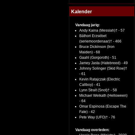
Kalender
Vandaag jarig:
Andy Kaina (Messiah)† - 57
Báthori Erzsébet
(seriemoordenaar)† - 466
Bruce Dickinson (Iron
Maiden) - 68
Gaahl (Gorgoroth) - 51
Jamey Jasta (Hatebreed) - 49
Johnny Solinger (Skid Row)†
- 61
Kevin Ratajczak (Electric
Callboy) - 41
Lynn Strait (Snot)† - 58
Michael Weikath (Helloween)
- 64
Omar Espinosa (Escape The
Fate) - 42
Pete Way (UFO)† - 76
Vandaag overleden: