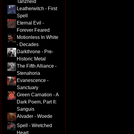
Tanzneid
Leatherwitch - First
Spell
Eternal Evil -
Forever Feared
Motionless In White
- Decades
Darkthrone - Pre-
Historic Metal
The Fifth Alliance -
Stenahoria
Evanescence -
Sanctuary
Green Carnation - A
Dark Poem, Part II:
Sanguis
Alvader - Woede
Spell - Wretched
Heart