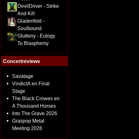
DevilDriver - Strike
And Kill
Gladenfold -
Soulbound
Gluttony - Eulogy
To Blasphemy
Concertreviews
Savatage
VindictA en Final
Stage
The Black Crowes en
A Thousand Horses
Into The Grave 2026
Graspop Metal
Meeting 2026