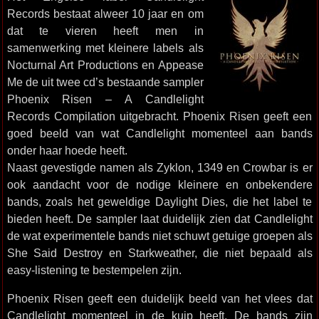
Records bestaat alweer 10 jaar en om
dat te vieren heeft men in
samenwerking met kleinere labels als
Nocturnal Art Productions en Appease
Me de uit twee cd’s bestaande sampler
Phoenix Risen – A Candlelight
Records Compilation uitgebracht. Phoenix Risen geeft een
goed beeld van wat Candlelight momenteel aan bands
onder haar hoede heeft.
Naast gevestigde namen als Zyklon, 1349 en Crowbar is er
ook aandacht voor de nodige kleinere en onbekendere
bands, zoals het geweldige Daylight Dies, die het label te
bieden heeft. De sampler laat duidelijk zien dat Candlelight
de wat experimentele bands niet schuwt getuige groepen als
She Said Destroy en Starkweather, die niet bepaald als
easy-listening te bestempelen zijn.
Phoenix Risen geeft een duidelijk beeld van het vlees dat
Candlelight momenteel in de kuip heeft. De bands zijn