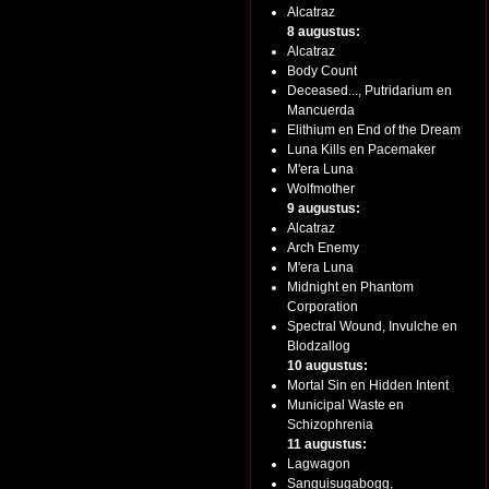
Alcatraz
8 augustus:
Alcatraz
Body Count
Deceased..., Putridarium en
Mancuerda
Elithium en End of the Dream
Luna Kills en Pacemaker
M'era Luna
Wolfmother
9 augustus:
Alcatraz
Arch Enemy
M'era Luna
Midnight en Phantom
Corporation
Spectral Wound, Invulche en
Blodzallog
10 augustus:
Mortal Sin en Hidden Intent
Municipal Waste en
Schizophrenia
11 augustus:
Lagwagon
Sanguisugabogg,