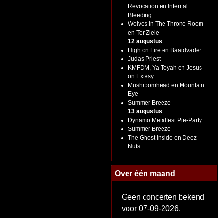
Revocation en Internal
Bleeding
Wolves In The Throne Room
en Ter Ziele
12 augustus:
High on Fire en Baardvader
Judas Priest
KMFDM, Ya Toyah en Jesus
on Extesy
Mushroomhead en Mountain
Eye
Summer Breeze
13 augustus:
Dynamo Metalfest Pre-Party
Summer Breeze
The Ghost Inside en Deez
Nuts
Over één maand
Geen concerten bekend
voor 07-09-2026.