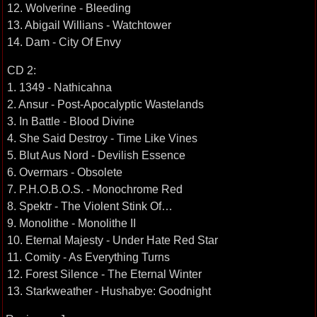
12. Wolverine - Bleeding
13. Abigail Willians - Watchtower
14. Dam - City Of Envy
CD 2:
1. 1349 - Nathicahna
2. Ansur - Post-Apocalyptic Wastelands
3. In Battle - Blood Divine
4. She Said Destroy - Time Like Vines
5. Blut Aus Nord - Devilish Essence
6. Overmars - Obsolete
7. P.H.O.B.O.S. - Monochrome Red
8. Spektr - The Violent Stink Of…
9. Monolithe - Monolithe II
10. Eternal Majesty - Under Hate Red Star
11. Comity - As Everything Turns
12. Forest Silence - The Eternal Winter
13. Starkweather - Hushabye: Goodnight