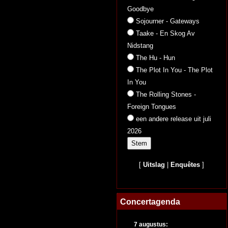
Goodbye
Sojourner - Gateways
Taake - En Skog Av
Nidstang
The Hu - Hun
The Plot In You - The Plot
In You
The Rolling Stones -
Foreign Tongues
een andere release uit juli
2026
[
Uitslag
|
Enquêtes
]
Concertagenda
7 augustus: