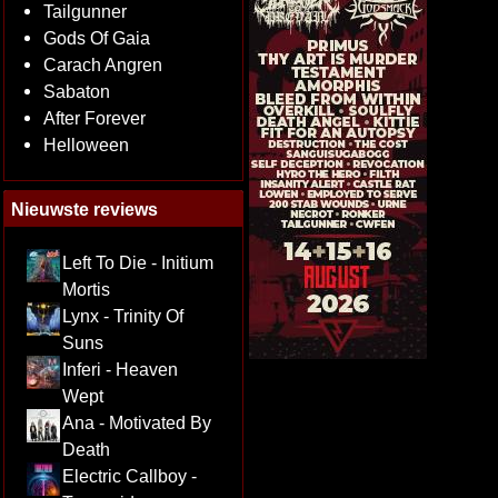
Tailgunner
Gods Of Gaia
Carach Angren
Sabaton
After Forever
Helloween
Nieuwste reviews
Left To Die - Initium
Mortis
Lynx - Trinity Of
Suns
Inferi - Heaven
Wept
Ana - Motivated By
Death
Electric Callboy -