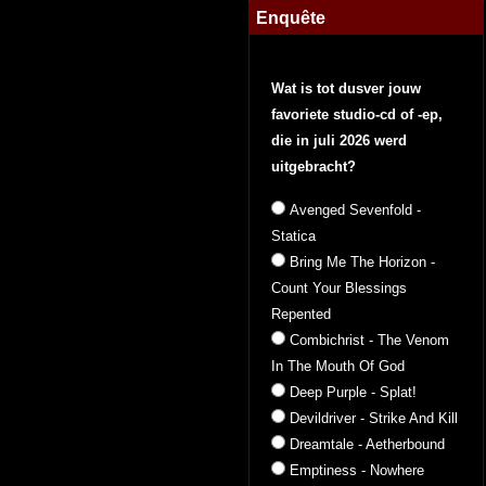
Enquête
Wat is tot dusver jouw
favoriete studio-cd of -ep,
die in juli 2026 werd
uitgebracht?
Avenged Sevenfold -
Statica
Bring Me The Horizon -
Count Your Blessings
Repented
Combichrist - The Venom
In The Mouth Of God
Deep Purple - Splat!
Devildriver - Strike And Kill
Dreamtale - Aetherbound
Emptiness - Nowhere