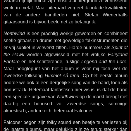
Waarschijnlijk omdat zijn musicalachtergrond zo verfrissend
werkt in metal. Maar uiteraard vergeet ik ook de kwaliteiten
van de andere bandleden niet. Stefan Wienerhalls
gitaarsound is bijvoorbeeld net zo belangrijk.
Northwind
is een prachtig werkje geworden en combineert
snelle gitaars en drums met geweldige folkinstrumenten die
er vrij subtiel in verwerkt zitten. Harde nummers als
Spirit of
the Hawk
worden afgewisseld met het vrolijke
Fairyland
Fanfare
en het schitterende, rustige
Legend and the Lore
.
Maar hoogtepunt van het album is voor mij toch wel de
Zweedse folksong
Himmel så trind
. Op het eerste album
hoorde we ook al een dergelijke song van de band, toen als
bonustrack. Helemaal fantastisch nieuws is, is dat de band
een speciale uitgave van
Northwind
op de markt brengt met
daarbij een bonuscd vol Zweedse songs, sommige
akoestisch, andere echt helemaal Falconer.
Falconer begon zijn folky sound een beetje te verliezen bij
de laatste albums, maar gelukkig zijn ze terug; sterker dan