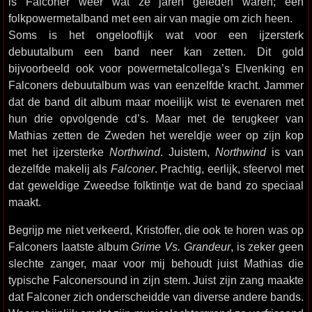
is Falconer weer wat ze jaren geleden waren; een
folkpowermetalband met een air van magie om zich heen.
Soms is het ongelooflijk wat voor een ijzersterk
debuutalbum een band neer kan zetten. Dit gold
bijvoorbeeld ook voor powermetalcollega’s Elvenking en
Falconers debuutalbum was van eenzelfde kracht. Jammer
dat de band dit album maar moeilijk wist te evenaren met
hun drie opvolgende cd’s. Maar met de terugkeer van
Mathias zetten de Zweden het wereldje weer op zijn kop
met het ijzersterke
Northwind
. Juistem,
Northwind
is van
dezelfde makelij als
Falconer
. Prachtig, eerlijk, sfeervol met
dat geweldige Zweedse folktintje wat de band zo speciaal
maakt.
Begrijp me niet verkeerd, Kristoffer, die ook te horen was op
Falconers laatste album
Grime Vs. Grandeur
, is zeker geen
slechte zanger, maar voor mij behoudt juist Mathias die
typische Falconersound in zijn stem. Juist zijn zang maakte
dat Falconer zich onderscheidde van diverse andere bands.