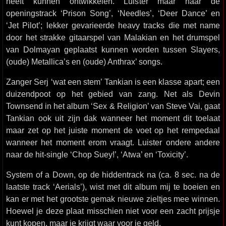
heeft kunnen ontwikkelen. Luister maar naar de
openingstrack ‘Prison Song’, ‘Needles’, ‘Deer Dance’ en
‘Jet Pilot’; lekker gevarieerde heavy tracks die met name
door het strakke gitaarspel van Malakian en het drumspel
van Dolmayan geplaatst kunnen worden tussen Slayers,
(oude) Metallica’s en (oude) Anthrax’ songs.
Zanger Serj ‘wat een stem’ Tankian is een klasse apart; een
duizendpoot op het gebied van zang. Net als Devin
Townsend in het album ‘Sex & Religion’ van Steve Vai, gaat
Tankian ook uit zijn dak wanneer het moment dit toelaat
maar zet op het juiste moment de voet op het rempedaal
wanneer het moment erom vraagt. Luister ondere andere
naar de hit-single ‘Chop Suey!’, ‘Atwa’ en ‘Toxicity’.
System of a Down, op de hiddentrack na (ca. 8 sec. na de
laatste track ‘Aerials’), wist met dit album mij te boeien en
kan er met het grootste gemak nieuwe zieltjes mee winnen.
Hoewel je deze plaat misschien niet voor een zacht prijsje
kunt kopen, maar je krijgt waar voor je geld.