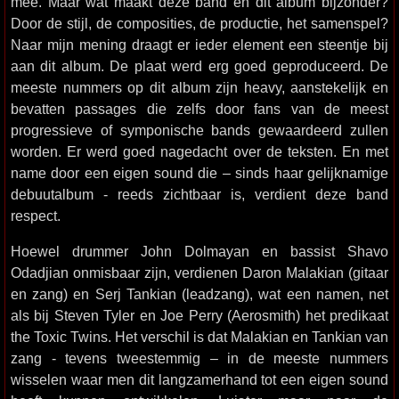
mee. Maar wat maakt deze band en dit album bijzonder?
Door de stijl, de composities, de productie, het samenspel?
Naar mijn mening draagt er ieder element een steentje bij
aan dit album. De plaat werd erg goed geproduceerd. De
meeste nummers op dit album zijn heavy, aanstekelijk en
bevatten passages die zelfs door fans van de meest
progressieve of symponische bands gewaardeerd zullen
worden. Er werd goed nagedacht over de teksten. En met
name door een eigen sound die – sinds haar gelijknamige
debuutalbum - reeds zichtbaar is, verdient deze band
respect.
Hoewel drummer John Dolmayan en bassist Shavo
Odadjian onmisbaar zijn, verdienen Daron Malakian (gitaar
en zang) en Serj Tankian (leadzang), wat een namen, net
als bij Steven Tyler en Joe Perry (Aerosmith) het predikaat
the Toxic Twins. Het verschil is dat Malakian en Tankian van
zang - tevens tweestemmig – in de meeste nummers
wisselen waar men dit langzamerhand tot een eigen sound