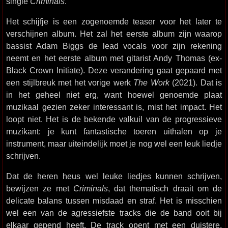
single
Criminals
.
Het schijfje is een zogenoemde teaser voor het later te
verschijnen album. Het zal het eerste album zijn waarop
bassist Adam Biggs de lead vocals voor zijn rekening
neemt en het eerste album met gitarist Andy Thomas (ex-
Black Crown Initiate). Deze verandering gaat gepaard met
een stijlbreuk met het vorige werk
The Work
(2021). Dat is
in het geheel niet erg, want hoewel genoemde plaat
muzikaal gezien zeker interessant is, mist het impact. Het
loopt niet. Het is de bekende valkuil van de progressieve
muzikant: je kunt fantastische toeren uithalen op je
instrument, maar uiteindelijk moet je nog wel een leuk liedje
schrijven.
Dat de heren heus wel leuke liedjes kunnen schrijven,
bewijzen ze met
Criminals
, dat thematisch draait om de
delicate balans tussen misdaad en straf. Het is misschien
wel een van de agressiefste tracks die de band ooit bij
elkaar gepend heeft. De track opent met een duistere,