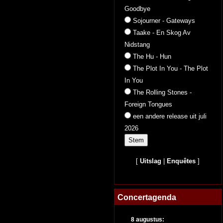
Goodbye
Sojourner - Gateways
Taake - En Skog Av
Nidstang
The Hu - Hun
The Plot In You - The Plot
In You
The Rolling Stones -
Foreign Tongues
een andere release uit juli
2026
[
Uitslag
|
Enquêtes
]
Concertagenda
8 augustus: