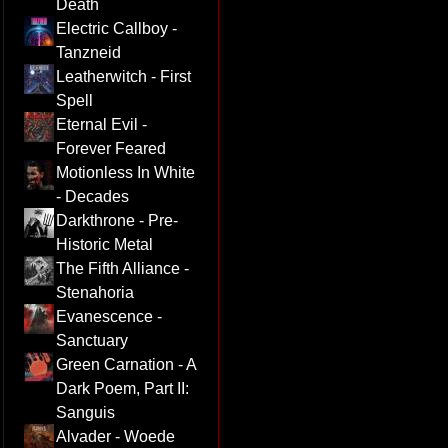
Death
Electric Callboy -
Tanzneid
Leatherwitch - First
Spell
Eternal Evil -
Forever Feared
Motionless In White
- Decades
Darkthrone - Pre-
Historic Metal
The Fifth Alliance -
Stenahoria
Evanescence -
Sanctuary
Green Carnation - A
Dark Poem, Part II:
Sanguis
Alvader - Woede