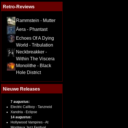
Retro-Reviews
Rammstein - Mutter
Äera - Phantast
Echoes Of A Dying
World - Tribulation
Neckbreakker -
Within The Viscera
Monolithe - Black
Hole District
Nieuwe Releases
7 augustus:
Electric Callboy - Tanzneid
Xandria - Eclipse
14 augustus:
Hollywood Vampires - At
Montreux Jazz Festival