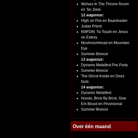
Wolves In The Throne Room
en Ter Ziele
12 augustus:
High on Fire en Baardvader
Judas Priest
KMFDM, Ya Toyah en Jesus
on Extesy
Mushroomhead en Mountain
Eye
Summer Breeze
13 augustus:
Dynamo Metalfest Pre-Party
Summer Breeze
The Ghost Inside en Deez
Nuts
14 augustus:
Dynamo Metalfest
Hoods, Brick By Brick, Give
Em Blood en Provisional
Summer Breeze
Over één maand