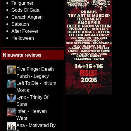
Tailgunner
Gods Of Gaia
Carach Angren
Sabaton
After Forever
Helloween
Nieuwste reviews
Five Finger Death
Punch - Legacy
Left To Die - Initium
Mortis
Lynx - Trinity Of
Suns
Inferi - Heaven
Wept
Ana - Motivated By