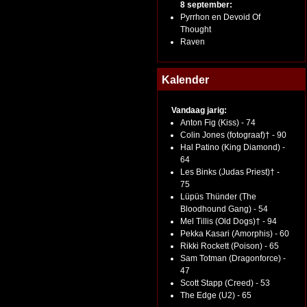
8 september:
Pyrrhon en Devoid Of
Thought
Raven
Kalender
Vandaag jarig:
Anton Fig (Kiss) - 74
Colin Jones (fotograaf)† - 90
Hal Patino (King Diamond) -
64
Les Binks (Judas Priest)† -
75
Lüpüs Thünder (The
Bloodhound Gang) - 54
Mel Tillis (Old Dogs)† - 94
Pekka Kasari (Amorphis) - 60
Rikki Rockett (Poison) - 65
Sam Totman (Dragonforce) -
47
Scott Stapp (Creed) - 53
The Edge (U2) - 65