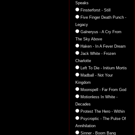
Speaks
Finsterforst - Still
Five Finger Death Punch -
Legacy
Galneryus - A Cry From
The Sky Above
Haken - In A Fever Dream
Jack White - Frozen
Charlotte
Left To Die - Initium Mortis
Madball - Not Your
Kingdom
Moonspell - Far From God
Motionless In White -
Decades
Protest The Hero - Within
Psycroptic - The Pulse Of
Annihilation
Sinner - Boom Bang