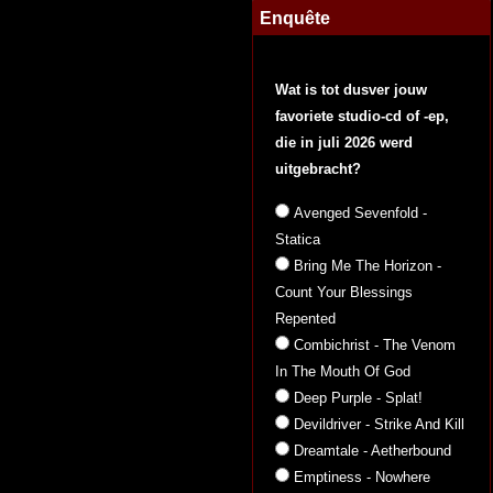
Enquête
Wat is tot dusver jouw
favoriete studio-cd of -ep,
die in juli 2026 werd
uitgebracht?
Avenged Sevenfold -
Statica
Bring Me The Horizon -
Count Your Blessings
Repented
Combichrist - The Venom
In The Mouth Of God
Deep Purple - Splat!
Devildriver - Strike And Kill
Dreamtale - Aetherbound
Emptiness - Nowhere