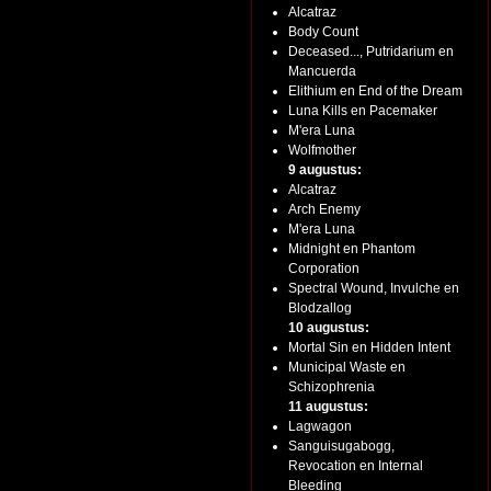
Alcatraz
Body Count
Deceased..., Putridarium en
Mancuerda
Elithium en End of the Dream
Luna Kills en Pacemaker
M'era Luna
Wolfmother
9 augustus:
Alcatraz
Arch Enemy
M'era Luna
Midnight en Phantom
Corporation
Spectral Wound, Invulche en
Blodzallog
10 augustus:
Mortal Sin en Hidden Intent
Municipal Waste en
Schizophrenia
11 augustus:
Lagwagon
Sanguisugabogg,
Revocation en Internal
Bleeding