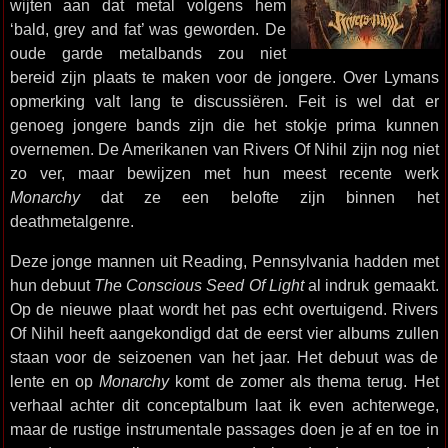
wijten aan dat metal volgens hem
‘bald, grey and fat’ was geworden. De
oude garde metalbands zou niet
bereid zijn plaats te maken voor de jongere. Over Lymans
opmerking valt lang te discussiëren. Feit is wel dat er
genoeg jongere bands zijn die het stokje prima kunnen
overnemen. De Amerikanen van Rivers Of Nihil zijn nog niet
zo ver, maar bewijzen met hun meest recente werk
Monarchy
dat ze een belofte zijn binnen het
deathmetalgenre.
Deze jonge mannen uit Reading, Pennsylvania hadden met
hun debuut
The Conscious Seed Of Light
al indruk gemaakt.
Op de nieuwe plaat wordt het pas echt overtuigend. Rivers
Of Nihil heeft aangekondigd dat de eerst vier albums zullen
staan voor de seizoenen van het jaar. Het debuut was de
lente en op
Monarchy
komt de zomer als thema terug. Het
verhaal achter dit conceptalbum laat ik even achterwege,
maar de rustige instrumentale passages doen je af en toe in