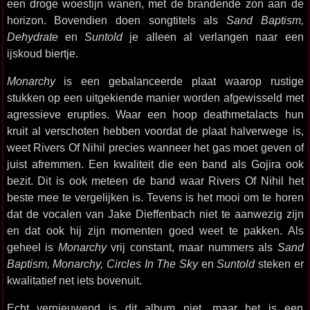
een droge woestijn wanen, met de brandende zon aan de
horizon. Bovendien doen songtitels als
Sand Baptism,
Dehydrate
en
Suntold
je alleen al verlangen naar een
ijskoud biertje.
Monarchy
is een gebalanceerde plaat waarop rustige
stukken op een uitgekiende manier worden afgewisseld met
agressieve erupties. Waar een hoop deathmetalacts hun
kruit al verschoten hebben voordat de plaat halverwege is,
weet Rivers Of Nihil precies wanneer het gas moet geven of
juist afremmen. Een kwaliteit die een band als Gojira ook
bezit. Dit is ook meteen de band waar Rivers Of Nihil het
beste mee te vergelijken is. Tevens is het mooi om te horen
dat de vocalen van Jake Dieffenbach niet te aanwezig zijn
en dat ook hij zijn momenten goed weet te pakken. Als
geheel is
Monarchy
vrij constant, maar nummers als
Sand
Baptism, Monarchy, Circles In The Sky
en
Suntold
steken er
kwalitatief net iets bovenuit.
Echt vernieuwend is dit album niet, maar het is een