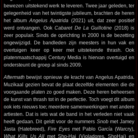
bewezen uitstekend werk te leveren. Twee jaar geleden, ter
gelegenheid van het twintigste jubileum, brachten de heren
het album
Angelus Apatrida
(2021) uit, dat zeer positief
werd ontvangen. Ook
Cabaret De La Guillotine
(2018) is
zeer populair. Sinds de oprichting in 2000 is de bezetting
ongewijzigd. De bandleden zijn meesters in hun vak en
overtuigen keer op keer met uitstekende thrash. Ook
platenmaatschappij Century Media is hiervan overtuigd en
ondersteunt de groep al sinds 2009.
Aftermath
bewijst opnieuw de kracht van Angelus Apatrida.
Muzikaal gezien bevat de plaat dezelfde elementen die de
voorgaande platen zo goed maken. Deze heren beheersen
de kunst van thrash tot in de perfectie. Toch voegt dit album
ook iets nieuws toe; meerdere samenwerkingen met andere
artiesten. Dat is iets wat de band in het verleden niet vaak
heeft gedaan. Dit geldt voor de nummers
Snob
met Jamey
Jasta (Hatebreed),
Fire Eyes
met Pablo García (Warcry),
What Kills Us All
met Sho-Hai (Violadores, ShoHai) en