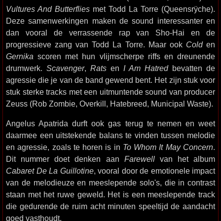
Vultures And Butterflies
met Todd La Torre (Queensrÿche).
Deze samenwerkingen maken de sound interessanter en
dan vooral de verrassende rap van Sho-Hai en de
progressieve zang van Todd La Torre. Maar ook
Cold
en
Gernika
scoren met hun vlijmscherpe riffs en dreunende
drumwerk.
Scavenger
,
Rats
en
I Am Hatred
bevatten de
agressie die je van de band gewend bent. Het zijn stuk voor
stuk sterke tracks met een uitmuntende sound van producer
Zeuss (Rob Zombie, Overkill, Hatebreed, Municipal Waste).
Angelus Apatrida durft ook gas terug te nemen en weet
daarmee een uitstekende balans te vinden tussen melodie
en agressie, zoals te horen is in
To Whom It May Concern
.
Dit nummer doet denken aan
Farewell
van het album
Cabaret De La Guillotine
, vooral door de emotionele impact
van de melodieuze en meeslepende solo's, die in contrast
staan met het ruwe geweld. Het is een meeslepende track
die gedurende de ruim acht minuten speeltijd de aandacht
goed vasthoudt.