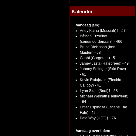
Kalender
Vandaag jarig:
Andy Kaina (Messiah)† - 57
Báthori Erzsébet
(seriemoordenaar)† - 466
Bruce Dickinson (Iron
Maiden) - 68
Gaahl (Gorgoroth) - 51
Jamey Jasta (Hatebreed) - 49
Johnny Solinger (Skid Row)†
- 61
Kevin Ratajczak (Electric
Callboy) - 41
Lynn Strait (Snot)† - 58
Michael Weikath (Helloween)
- 64
Omar Espinosa (Escape The
Fate) - 42
Pete Way (UFO)† - 76
Vandaag overleden: