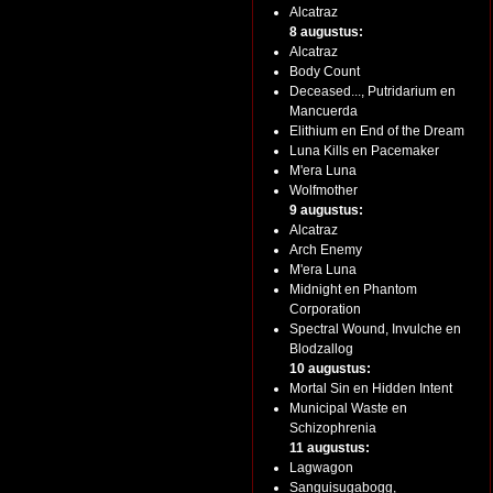
Alcatraz
8 augustus:
Alcatraz
Body Count
Deceased..., Putridarium en
Mancuerda
Elithium en End of the Dream
Luna Kills en Pacemaker
M'era Luna
Wolfmother
9 augustus:
Alcatraz
Arch Enemy
M'era Luna
Midnight en Phantom
Corporation
Spectral Wound, Invulche en
Blodzallog
10 augustus:
Mortal Sin en Hidden Intent
Municipal Waste en
Schizophrenia
11 augustus:
Lagwagon
Sanguisugabogg,