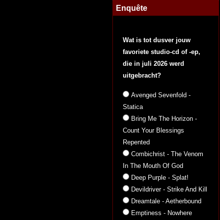
Enquête
Wat is tot dusver jouw
favoriete studio-cd of -ep,
die in juli 2026 werd
uitgebracht?
Avenged Sevenfold -
Statica
Bring Me The Horizon -
Count Your Blessings
Repented
Combichrist - The Venom
In The Mouth Of God
Deep Purple - Splat!
Devildriver - Strike And Kill
Dreamtale - Aetherbound
Emptiness - Nowhere