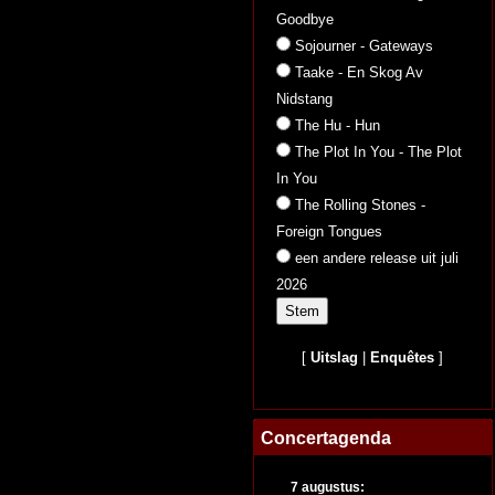
Goodbye
Sojourner - Gateways
Taake - En Skog Av
Nidstang
The Hu - Hun
The Plot In You - The Plot
In You
The Rolling Stones -
Foreign Tongues
een andere release uit juli
2026
[
Uitslag
|
Enquêtes
]
Concertagenda
7 augustus: