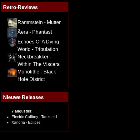
Retro-Reviews
Rammstein - Mutter
Äera - Phantast
Echoes Of A Dying
World - Tribulation
Neckbreakker -
Within The Viscera
Monolithe - Black
Hole District
Nieuwe Releases
7 augustus:
Electric Callboy - Tanzneid
Xandria - Eclipse