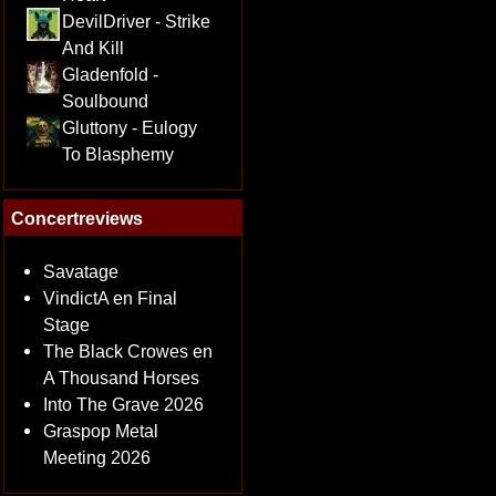
DevilDriver - Strike
And Kill
Gladenfold -
Soulbound
Gluttony - Eulogy
To Blasphemy
Concertreviews
Savatage
VindictA en Final
Stage
The Black Crowes en
A Thousand Horses
Into The Grave 2026
Graspop Metal
Meeting 2026