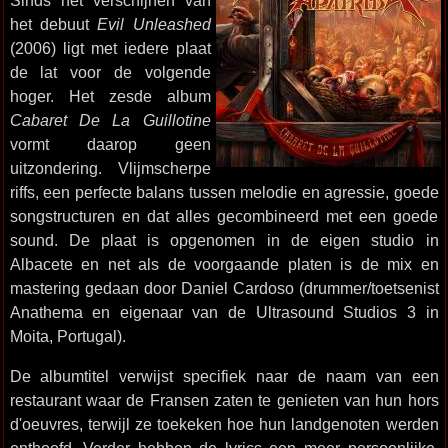
Sinds het verschijnen van
het debuut
Evil Unleashed
(2006) ligt met iedere plaat
de lat voor de volgende
hoger. Het zesde album
Cabaret De La Guillotine
vormt daarop geen
uitzondering. Vlijmscherpe
riffs, een perfecte balans tussen melodie en agressie, goede
songstructuren en dat alles gecombineerd met een goede
sound. De plaat is opgenomen in de eigen studio in
Albacete en net als de voorgaande platen is de mix en
mastering gedaan door Daniel Cardoso (drummer/toetsenist
Anathema en eigenaar van de Ultrasound Studios 3 in
Moita, Portugal).
De albumtitel verwijst specifiek naar de naam van een
restaurant waar de Fransen zaten te genieten van hun hors
d'oeuvres, terwijl ze toekeken hoe hun landgenoten werden