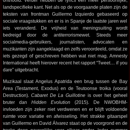
onthoofd. Verder hebben de lyrics een meer persoonlijke,
landspecifieke kant. Net als op de voorgaande platen zijn de
teksten van frontman Guillermo Izquierdo gebaseerd op
sociale vraagstukken en er is in Spanje de laatste jaren wel
iets veranderd. De vrijheid van meningsuiting wordt
bedreigd door de antiterrorismewet. Steeds meer
socialmedia-gebruikers, journalisten, advocaten en
muzikanten zijn aangeklaagd en zelfs veroordeeld, omdat ze
iets gezegd of geschreven hebben wat niet mag. Amnesty
International heeft hierover recent het rapport “Tweet… if you
dare” uitgebracht.
Muzikaal slaat Angelus Apatrida een brug tussen de Bay
Area (Testament, Exodus) en de Teutoonse troika (vooral
Destruction).
Cabaret De La Guillotine
is over het geheel
bruter dan
Hidden Evolution
(2015). De NWOBHM-
invloeden zijn zeker niet verdwenen en er blijft voldoende
ruimte voor variatie en afwisseling. Het strakke gitaarspel
van Guillermo en David Álvarez staat op de voorgrond en de