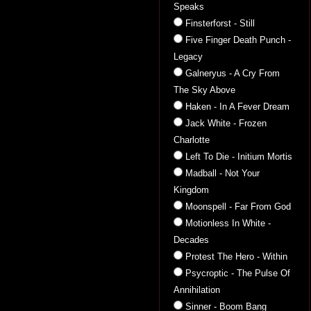
Speaks
Finsterforst - Still
Five Finger Death Punch -
Legacy
Galneryus - A Cry From
The Sky Above
Haken - In A Fever Dream
Jack White - Frozen
Charlotte
Left To Die - Initium Mortis
Madball - Not Your
Kingdom
Moonspell - Far From God
Motionless In White -
Decades
Protest The Hero - Within
Psycroptic - The Pulse Of
Annihilation
Sinner - Boom Bang