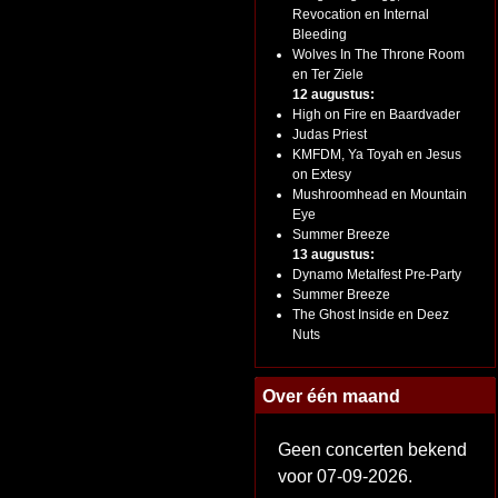
Revocation en Internal
Bleeding
Wolves In The Throne Room
en Ter Ziele
12 augustus:
High on Fire en Baardvader
Judas Priest
KMFDM, Ya Toyah en Jesus
on Extesy
Mushroomhead en Mountain
Eye
Summer Breeze
13 augustus:
Dynamo Metalfest Pre-Party
Summer Breeze
The Ghost Inside en Deez
Nuts
Over één maand
Geen concerten bekend
voor 07-09-2026.