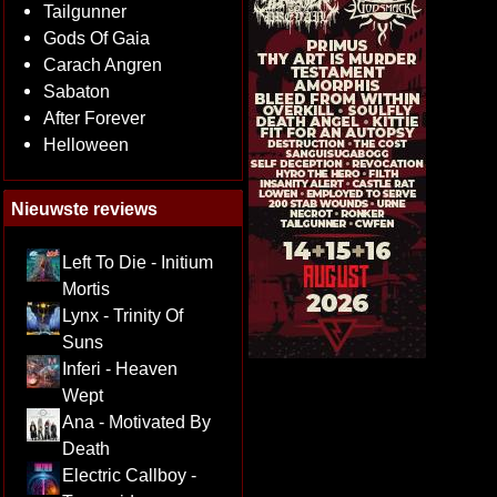
Tailgunner
Gods Of Gaia
Carach Angren
Sabaton
After Forever
Helloween
Nieuwste reviews
Left To Die - Initium
Mortis
Lynx - Trinity Of
Suns
Inferi - Heaven
Wept
Ana - Motivated By
Death
Electric Callboy -