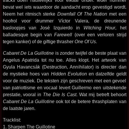
tracks doen nauwelijks voor elkaar onder. Ieder nummer
bevat wel iets waardoor de aandacht erop gevestigd wordt.
Neem het ritmisch sterke
Downfall Of The Nation
met een
hoofrol voor drummer Víctor Valera, de dreunende
basloopjes van José Izquierdo in
Witching Hour
, het
balladesque begin van
Farewell
(over een verloren strijd
tegen kanker) of de giftige thrasher
One Of Us
.
Cabaret De La Guillotine
is zonder twijfel de beste plaat van
Angelus Apatrida tot nu toe. Alles klopt. Het artwork van
Gyula Havancsák (Destruction, Annihilator) is directer dan
de mystieke hoes van
Hidden Evolution
en datzelfde geldt
voor de muziek. De teksten zijn geschreven met een gevoel
van patriottisme en vocaal levert Guillermo een uitstekende
prestatie, vooral in
The Die Is Cast
. Wat mij betreft behoort
Cabaret De La Guillotine
ook tot de betere thrashplaten van
de laatste jaren.
Tracklist:
1. Sharpen The Guillotine