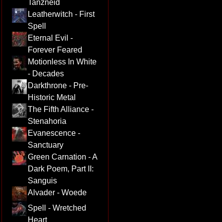
Tanzneid
Leatherwitch - First
Spell
Eternal Evil -
Forever Feared
Motionless In White
- Decades
Darkthrone - Pre-
Historic Metal
The Fifth Alliance -
Stenahoria
Evanescence -
Sanctuary
Green Carnation - A
Dark Poem, Part II:
Sanguis
Alvader - Woede
Spell - Wretched
Heart