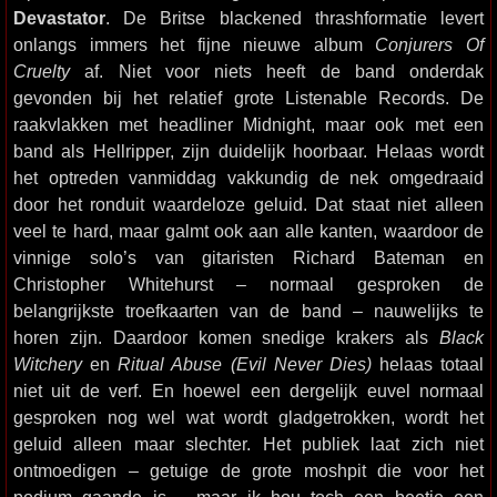
Devastator
. De Britse blackened thrashformatie levert
onlangs immers het fijne nieuwe album
Conjurers Of
Cruelty
af. Niet voor niets heeft de band onderdak
gevonden bij het relatief grote Listenable Records. De
raakvlakken met headliner Midnight, maar ook met een
band als Hellripper, zijn duidelijk hoorbaar. Helaas wordt
het optreden vanmiddag vakkundig de nek omgedraaid
door het ronduit waardeloze geluid. Dat staat niet alleen
veel te hard, maar galmt ook aan alle kanten, waardoor de
vinnige solo’s van gitaristen Richard Bateman en
Christopher Whitehurst – normaal gesproken de
belangrijkste troefkaarten van de band – nauwelijks te
horen zijn. Daardoor komen snedige krakers als
Black
Witchery
en
Ritual Abuse (Evil Never Dies)
helaas totaal
niet uit de verf. En hoewel een dergelijk euvel normaal
gesproken nog wel wat wordt gladgetrokken, wordt het
geluid alleen maar slechter. Het publiek laat zich niet
ontmoedigen – getuige de grote moshpit die voor het
podium gaande is – maar ik hou toch een beetje een