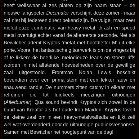
heeft weliswaar al zes platen op zijn naam staan – de
nieuwe langspeler
Decimator
verschijnt deze zomer - maar
zal niet bij iedereen direct bekend zijn. De vuige, maar zeer
melodieuze combinatie van heavy metal, thrash en speed
metal overtuigt echter vanaf de allereerste seconde. Net als
Bewitcher ademt Kryptos ‘metal met hoofdletter M’ uit elke
porie. Vooral het fantastische gitaarwerk is om de vingers bij
af te likken: de heerlijke, melodieuze leads en stoere riffs
worden in niet aflatende hoeveelheden over de gewillige
zaal uitgestrooid. Frontman Nolan Lewis beschikt
bovendien over een prima stem met een lekker rauw en
snauwend randje. De nummers zitten catchy in elkaar, met
refreinen die tot luidkeels meezingen uitnodigen
(
Afterburner
). Qua sound bevindt Kryptos zich zowel in de
buurt van Kreator als het oude Iron Maiden. Kryptos tovert
de kleine zaal om in een heavymetalwalhalla en lijkt zelf
wel wat overdonderd door de uitbundige publieksresponse.
Samen met Bewitcher het hoogtepunt van de dag!