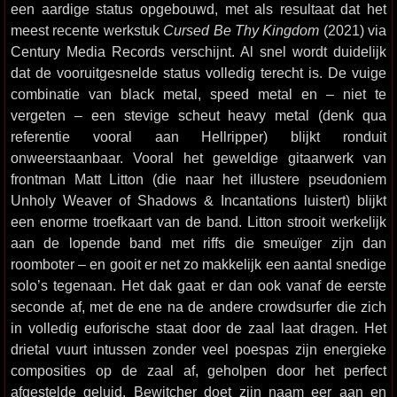
een aardige status opgebouwd, met als resultaat dat het
meest recente werkstuk
Cursed Be Thy Kingdom
(2021) via
Century Media Records verschijnt. Al snel wordt duidelijk
dat de vooruitgesnelde status volledig terecht is. De vuige
combinatie van black metal, speed metal en – niet te
vergeten – een stevige scheut heavy metal (denk qua
referentie vooral aan Hellripper) blijkt ronduit
onweerstaanbaar. Vooral het geweldige gitaarwerk van
frontman Matt Litton (die naar het illustere pseudoniem
Unholy Weaver of Shadows & Incantations luistert) blijkt
een enorme troefkaart van de band. Litton strooit werkelijk
aan de lopende band met riffs die smeuïger zijn dan
roomboter – en gooit er net zo makkelijk een aantal snedige
solo’s tegenaan. Het dak gaat er dan ook vanaf de eerste
seconde af, met de ene na de andere crowdsurfer die zich
in volledig euforische staat door de zaal laat dragen. Het
drietal vuurt intussen zonder veel poespas zijn energieke
composities op de zaal af, geholpen door het perfect
afgestelde geluid. Bewitcher doet zijn naam eer aan en