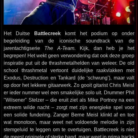
Het Duitse
Battlecreek
komt het podium op onder
begeleiding van de iconische soundtrack van de
jarentachtigserie
The A-Team
. Kijk, dan heb je het
begrepen! Het wekt geen verwondering dat ook deze groep
inspiratie put uit de thrashmetalhelden van weleer. De old
school thrashmetal vertoont duidelijke raakvlakken met
Exodus, Destruction en Tankard (de ‘schwung’), maar valt
op door het lekkere gitaarwerk. Zo gooit gitarist Chris Meisl
er ieder nummer wel een smakelijke solo uit. Drummer Phil
"Wilsener" Stelzer – die eruit ziet als Mike Portnoy na een
extreem wilde nacht – zorgt met zijn energieke spel voor
een solide fundering. Zanger Berne Meisl klinkt af en toe
wat monotoon, maar weet net voldoende melodie in zijn
stemgeluid te leggen om te overtuigen. Battlecreek is niet
de meest originele of sterke band, maar weet in prima tracks