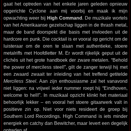
gaat het optreden van het enkele jaren geleden opnieuw
opgerichte Cyclone aan mij voorbij en maak ik mijn
opwachting weer bij
High Command
. De muzikale wortels
van het Amerikaanse gezelschap liggen in de thrash metal,
maar de band doorspekt die basis met invloeden uit de
hardcore en punk. Die cocktail is er vooral op gericht om de
luisteraar om de oren te slaan met authentieke, stoere
metalriffs met Hoofdletter M. Er wordt rijkelijk geput uit de
clichés uit het grote handboek der zware metalen. “Behold
the power of merciless steel!”, gilt de zanger terwijl hij met
een zwaard zwaait ter inleiding van het treffend getitelde
Merciless Steel
. Aan zijn enthousiasme zal het vanavond
niet liggen: na vrijwel ieder nummer roept hij “Eindhoven,
welcome to hell!”. In muzikaal opzicht klinkt het materiaal
behoorlijk lekker – en vooral het stoere gitaarwerk valt in
positieve zin op. Niet voor niets resideert de groep bij
Southern Lord Recordings. High Command is iets minder
energiek en catchy dan Bewitcher, maar levert een degelijk
optreden af.