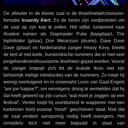
De afsluiter in de kleine zaal is de thrashmetal/crossover-
formatie
Insanity Alert
. En de heren zijn vastbesloten om
de zaal op zijn kop te zetten. Het vijftal, luisterend naar
illustere namen als Slapmaster Puke (basgitaar), The
Inphiltrator (gitaar), Don Melanzani (drums), Dave Dave
Dave (gitaar) en Nederlandse zanger Heavy Kevy, breekt
de tent af met korte, humoristische nummers die er met veel
jongehondenenthousiasme doorheen gejast worden. Vooral
de zanger ontpopt zich tot de leukste thuis met zijn
behoorlijk melige introducties van de nummers. Zo roept hij
weinig overtuigend en in onvervalst Louis van Gaal-Engels
“are joe happie?”, om vervolgens droog te vermelden dat hij
dat heeft geleerd op zijn cursus “wat moet je zeggen op een
festival”. Verder loopt hij voortdurend te wapperen met een
kartonnen bord waarop “mosh” geschreven staat. Niet dat
de zaal verdere aansporing nodig heeft overigens. Het
inmiddels toch niet meer bepaald in staat van