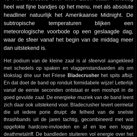
heel wat fijne bandjes op het menu, met als absolute
headliner natuurlijk het Amerikaanse Midnight. De
subtropische temperaturen blijken een
meteorologische voorbode op een geslaagde dag,
waar de sfeer vanaf het begin van de middag meer
dan uitstekend is.
Het podium van de kleine zaal is al sfeervol aangekleed
met schedels op spaken en vlaggenstandaarden als om
klokslag drie uur het Friese
Bladecrusher
het spits afbijt.
En dat doet de band op ronduit formidabele wijze! Letterlijk
vanaf de eerste seconden ontstaat er een moshpit in de
goed gevulde zaal. De energieke muziek van de band leent
zich daar ook uitstekend voor. Bladecrusher levert oermetal
die uit iedere porie druipt: de felheid van de snelste
thrashbands uit de jaren tachtig, gecombineerd met wat
opgefokte hardcore-invloeden en af en toe een logge
deathmetalriff. De bandleden stuiteren vol energie over het