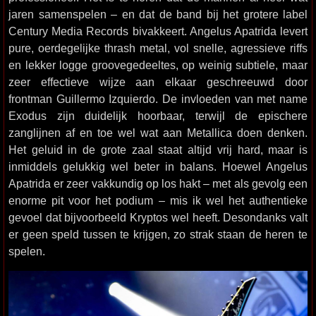
jaren samenspelen – en dat de band bij het grotere label
Century Media Records bivakkeert. Angelus Apatrida levert
pure, oerdegelijke thrash metal, vol snelle, agressieve riffs
en lekker logge groovegedeeltes, op weinig subtiele, maar
zeer effectieve wijze aan elkaar geschreeuwd door
frontman Guillermo Izquierdo. De invloeden van met name
Exodus zijn duidelijk hoorbaar, terwijl de epischere
zanglijnen af en toe wel wat aan Metallica doen denken.
Het geluid in de grote zaal staat altijd vrij hard, maar is
inmiddels gelukkig wel beter in balans. Hoewel Angelus
Apatrida er zeer vakkundig op los hakt – met als gevolg een
enorme pit voor het podium – mis ik wel het authentieke
gevoel dat bijvoorbeeld Kryptos wel heeft. Desondanks valt
er geen speld tussen te krijgen, zo strak staan de heren te
spelen.