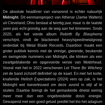
De absolute headliner van vanavond is echter natuurlijk
Midnight
. Dit eenmansproject van Athenar (Jamie Walters)
uit Cleveland, Ohio bestaat al twintig jaar, maar is de laatste
jaren pas echt grondig aan de weg aan het timmeren. Sinds
2020, als het vierde album
Rebirth By Blasphemy
verschijnt, vindt de blackened heavy/speedmetalgroep
onderdak bij Metal Blade Records. Daardoor maakt een
groter publiek kennis met de vinnige, gierende, beukende
en swingende nummers van Midnight, die klinken als een
zwartgeblakerde en opgevoerde versie van Motörhead.
Vooral met het in 2022 verschenen
Let There Be Witchery
zet de band zichzelf definitief op de kaart. En met het korte,
knallende
Hellish Expectations
(2024) vers op zak, is het
Midnight wel toevertrouwd om deze avond in stijl af te
sluiten. Daartoe brengt de het gemaskerde drietal weinig
meer mee dan een ongebreidelde dosis energie.
Gewapend met een goed geluid predikt het trio het adagium