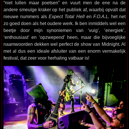
“niet lullen maar poetsen” en vuurt men de ene na de
andere smeuïge kraker op het publiek af, waarbij opvalt dat
nieuwe nummers als
Expect Total Hell
en
F.O.A.L.
het net
zo goed doen als het oudere werk. Ik ben inmiddels wel een
beetje door mijn synoniemen van ‘vuig’, ‘energiek’,
‘enthousiast’ en ‘opzwepend’ heen, maar die bijvoeglijke
naamwoorden dekken wel perfect de show van Midnight. Al
met al dus een ideale afsluiter van een enorm vermakelijk
festival, dat zeer voor herhaling vatbaar is!