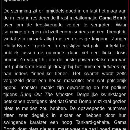
De stemming zit er inmiddels goed in en laat het maar aan
de in Ierland residerende thrashmetalformatie
Gama Bomb
over om de feestvreugde verder te vergroten. Waar
sommige groepen zichzelf enorm serieus nemen, brengt dit
viertal zijn muziek altijd met een stevige knipoog. Zanger
Philly Byrne – gekleed in een stijlvol wit pak – betrekt het
publiek tussen de nummers door met een flinke dosis
humor. Zo vraagt hij om de beste powermetalscream van
het publiek en kondigt draagt hij het nummer
666teen
op
aan ieders “innerlijke tiener”. Het kwartet wordt zelfs
vergezeld door een heuse mascotte: een wat potsierlijk
ogend ‘monster’ maakt zijn opwachting op het podium
tijdens
Bring Out The Monster
. Dergelijke kwinkslagen
betekenen overigens niet dat Gama Bomb muzikaal gezien
niets te melden zou hebben. De opzwepende nummers
zitten zeer degelijk in elkaar en hebben door hun
swingende karakter een hoog Tankard-gehalte. Gama
Bomb doet niets nieuws, maar weet de zaal goed mee te