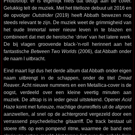
Photoshop: er is eigenlijk niets dat deugt aan de cover.
Gelukkig telt de muziek. Met het titelloze debuut uit 2016 en
de opvolger
Outstrider
(2019) heeft Abbath bewezen nog
steeds relevant te zijn. De muziek weet de grimmigheid van
het oude Immortal weer nieuw leven in te blazen en
combineert dat met de heroïsche ‘drive’ van het latere werk.
De bij vlagen groovende black-‘n-roll herinnert aan het
fantastische
Between Two Worlds
(2006), dat Abbath onder
de naam I uitbracht.
Eind maart ligt dus het derde album dat Abbath onder eigen
naam uitbrengt in de schappen, onder de titel
Dread
Reaver
. Acht nieuwe nummers en een Metallica-cover is de
oogst, verdeeld over een kleine veertig minuten aan
muziek. De aftrap is in ieder geval uitstekend. Opener
Acid
Haze
komt met furieuze, machtige drumroffels uit de afgrond
aanzwellen, al snel op de achtergrond vergezeld door een
verrassend psychedelische gitaarriff. De track bestaat uit
stoere riffs op een pompend ritme, waarmee de band een