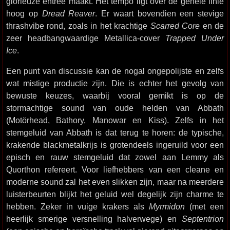
glorieuze entree maakt. Het tempo ligt over de gehele linie
hoog op
Dread Reaver
. Er waart bovendien een stevige
thrashvibe rond, zoals in het krachtige
Scarred Core
en de
zeer headbangwaardige Metallica-cover
Trapped Under
Ice
.
Een punt van discussie kan de nogal ongepolijste en zelfs
wat mistige productie zijn. Die is echter het gevolg van
bewuste keuzes, waarbij vooral gemikt is op de
stormachtige sound van oude helden van Abbath
(Motörhead, Bathory, Manowar en Kiss). Zelfs in het
stemgeluid van Abbath is dat terug te horen: de typische,
krakende blackmetalkrijs is grotendeels ingeruild voor een
episch en rauw stemgeluid dat zowel aan Lemmy als
Quorthon refereert. Voor liefhebbers van een cleane en
moderne sound zal het even slikken zijn, maar na meerdere
luisterbeurten blijkt het geluid wel degelijk zijn charme te
hebben. Zeker in vuige krakers als
Myrmidon
(met een
heerlijk smerige versnelling halverwege) en
Septentrion