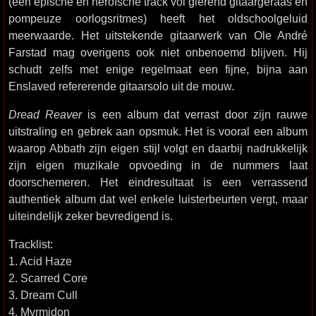
(een epische en heroïsche track vol gierend gitaargeraas en
pompeuze oorlogsritmes) heeft het oldschoolgeluid
meerwaarde. Het uitstekende gitaarwerk van Ole André
Farstad mag overigens ook niet onbenoemd blijven. Hij
schudt zelfs met enige regelmaat een fijne, bijna aan
Enslaved refererende gitaarsolo uit de mouw.
Dread Reaver
is een album dat verrast door zijn rauwe
uitstraling en gebrek aan opsmuk. Het is vooral een album
waarop Abbath zijn eigen stijl volgt en daarbij nadrukkelijk
zijn eigen muzikale opvoeding in de nummers laat
doorschemeren. Het eindresultaat is een verrassend
authentiek album dat wel enkele luisterbeurten vergt, maar
uiteindelijk zeker bevredigend is.
Tracklist:
1. Acid Haze
2. Scarred Core
3. Dream Cull
4. Myrmidon