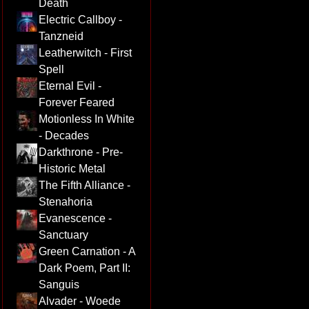
Death
Electric Callboy -
Tanzneid
Leatherwitch - First
Spell
Eternal Evil -
Forever Feared
Motionless In White
- Decades
Darkthrone - Pre-
Historic Metal
The Fifth Alliance -
Stenahoria
Evanescence -
Sanctuary
Green Carnation - A
Dark Poem, Part II:
Sanguis
Alvader - Woede