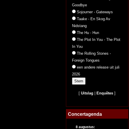
Goodbye
Sojourner - Gateways
Taake - En Skog Av
Nidstang
The Hu - Hun
The Plot In You - The Plot
In You
The Rolling Stones -
Foreign Tongues
een andere release uit juli
2026
[
Uitslag
|
Enquêtes
]
Concertagenda
8 augustus: