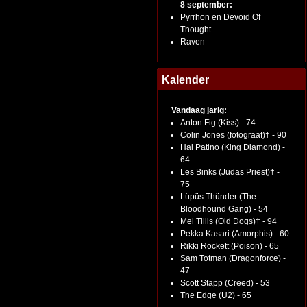
8 september:
Pyrrhon en Devoid Of
Thought
Raven
Kalender
Vandaag jarig:
Anton Fig (Kiss) - 74
Colin Jones (fotograaf)† - 90
Hal Patino (King Diamond) -
64
Les Binks (Judas Priest)† -
75
Lüpüs Thünder (The
Bloodhound Gang) - 54
Mel Tillis (Old Dogs)† - 94
Pekka Kasari (Amorphis) - 60
Rikki Rockett (Poison) - 65
Sam Totman (Dragonforce) -
47
Scott Stapp (Creed) - 53
The Edge (U2) - 65