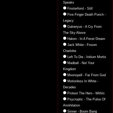
Speaks
Finsterforst - Still
Five Finger Death Punch -
Legacy
Galneryus - A Cry From
The Sky Above
Haken - In A Fever Dream
Jack White - Frozen
Charlotte
Left To Die - Initium Mortis
Madball - Not Your
Kingdom
Moonspell - Far From God
Motionless In White -
Decades
Protest The Hero - Within
Psycroptic - The Pulse Of
Annihilation
Sinner - Boom Bang