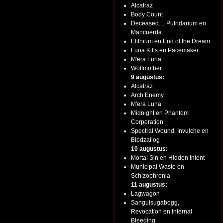
Alcatraz
Body Count
Deceased..., Putridarium en
Mancuerda
Elithium en End of the Dream
Luna Kills en Pacemaker
M'era Luna
Wolfmother
9 augustus:
Alcatraz
Arch Enemy
M'era Luna
Midnight en Phantom
Corporation
Spectral Wound, Invulche en
Blodzallog
10 augustus:
Mortal Sin en Hidden Intent
Municipal Waste en
Schizophrenia
11 augustus:
Lagwagon
Sanguisugabogg,
Revocation en Internal
Bleeding