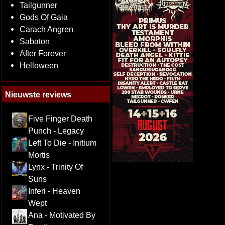
Tailgunner
Gods Of Gaia
Carach Angren
Sabaton
After Forever
Helloween
Nieuwste reviews
Five Finger Death
Punch - Legacy
Left To Die - Initium
Mortis
Lynx - Trinity Of
Suns
Inferi - Heaven
Wept
Ana - Motivated By