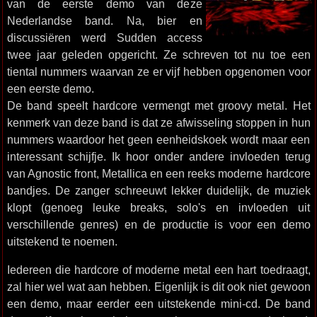
van de eerste demo van deze
Nederlandse band. Na, bier en
discussiëren werd Sudden access
twee jaar geleden opgericht. Ze schreven tot nu toe een
tiental nummers waarvan ze er vijf hebben opgenomen voor
een eerste demo.
De band speelt hardcore vermengt met groovy metal. Het
kenmerk van deze band is dat ze afwisseling stoppen in hun
nummers waardoor het geen eenheidskoek wordt maar een
interessant schijfje. Ik hoor onder andere invloeden terug
van Agnostic front, Metallica en een reeks moderne hardcore
bandjes. De zanger schreeuwt lekker duidelijk, de muziek
klopt (genoeg leuke breaks, solo's en invloeden uit
verschillende genres) en de productie is voor een demo
uitstekend te noemen.
Iedereen die hardcore of moderne metal een hart toedraagt,
zal hier wel wat aan hebben. Eigenlijk is dit ook niet gewoon
een demo, maar eerder een uitstekende mini-cd. De band