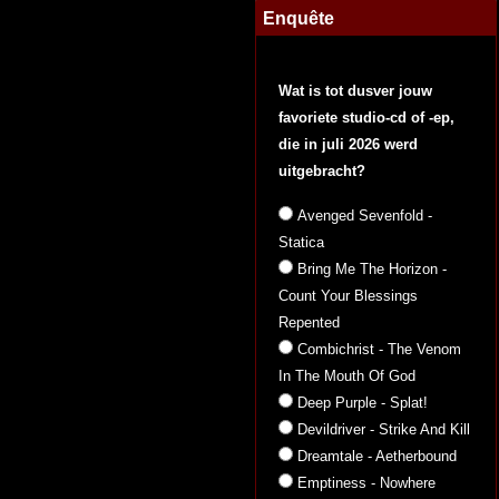
Enquête
Wat is tot dusver jouw
favoriete studio-cd of -ep,
die in juli 2026 werd
uitgebracht?
Avenged Sevenfold -
Statica
Bring Me The Horizon -
Count Your Blessings
Repented
Combichrist - The Venom
In The Mouth Of God
Deep Purple - Splat!
Devildriver - Strike And Kill
Dreamtale - Aetherbound
Emptiness - Nowhere