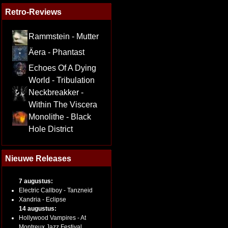
Retro-Reviews
Rammstein - Mutter
Äera - Phantast
Echoes Of A Dying
World - Tribulation
Neckbreakker -
Within The Viscera
Monolithe - Black
Hole District
Nieuwe Releases
7 augustus:
Electric Callboy - Tanzneid
Xandria - Eclipse
14 augustus:
Hollywood Vampires - At
Montreux Jazz Festival