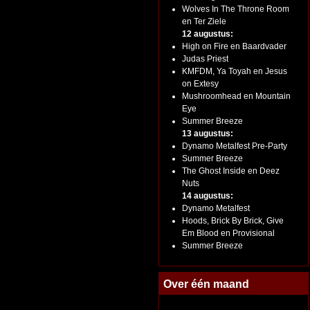
Wolves In The Throne Room
en Ter Ziele
12 augustus:
High on Fire en Baardvader
Judas Priest
KMFDM, Ya Toyah en Jesus
on Extesy
Mushroomhead en Mountain
Eye
Summer Breeze
13 augustus:
Dynamo Metalfest Pre-Party
Summer Breeze
The Ghost Inside en Deez
Nuts
14 augustus:
Dynamo Metalfest
Hoods, Brick By Brick, Give
Em Blood en Provisional
Summer Breeze
Over één maand