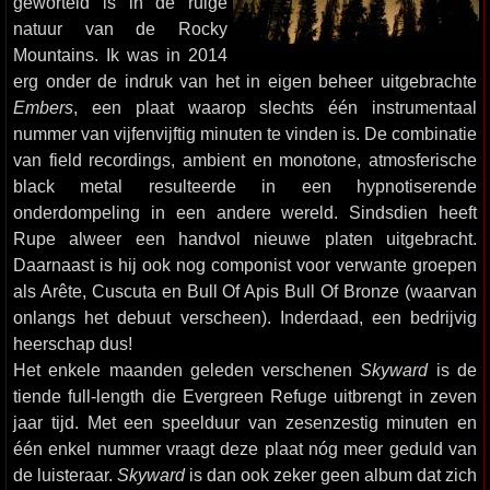
geworteld is in de ruige
natuur van de Rocky
Mountains. Ik was in 2014
erg onder de indruk van het in eigen beheer uitgebrachte
Embers
, een plaat waarop slechts één instrumentaal
nummer van vijfenvijftig minuten te vinden is. De combinatie
van field recordings, ambient en monotone, atmosferische
black metal resulteerde in een hypnotiserende
onderdompeling in een andere wereld. Sindsdien heeft
Rupe alweer een handvol nieuwe platen uitgebracht.
Daarnaast is hij ook nog componist voor verwante groepen
als Arête, Cuscuta en Bull Of Apis Bull Of Bronze (waarvan
onlangs het debuut verscheen). Inderdaad, een bedrijvig
heerschap dus!
Het enkele maanden geleden verschenen
Skyward
is de
tiende full-length die Evergreen Refuge uitbrengt in zeven
jaar tijd. Met een speelduur van zesenzestig minuten en
één enkel nummer vraagt deze plaat nóg meer geduld van
de luisteraar.
Skyward
is dan ook zeker geen album dat zich