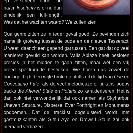
ep verscheen onder de
naam
Insularity
is er nu dan
eindelijk een full-length.
Was dat het wachten waard? We zullen zien.
Qua genre zitten ze in ieder geval goed. Ze bevinden zich
namelijk grofweg tussen de oude en de nieuwe Tesseract.
U weet, daar zit een gapend gat tussen. Een gat dat op veel
manieren gevuld kan worden. Valis Ablaze heeft besloten
precies in het midden te gaan zitten, maar wel een vrij
breed spectrum te bestrijken. We horen dus zowel de
hoekige, bij tijd en wijle brute djentriffs uit de tijd van
One
en
Concealing Fate
, als de veel melodieuzere, bijkans poppy
tracks die
Altered State
en
Polaris
zo karakteriseren. Het is
dan ook niet verwonderlijk dat ook namen als Skyharbor,
Uneven Structure, Disperse, Ever Forthright en Monuments
opdoemen. Dat de tracklist opgeluisterd wordt met
gastmuzikanten als Sithu Aye en Drewsif Stalin zal ook
niemand verbazen.