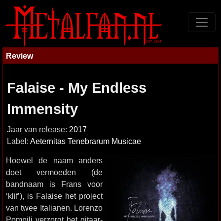
Review
Falaise - My Endless
Immensity
Jaar van release:
2017
Label:
Aeternitas Tenebrarum Musicae
Hoewel de naam anders
doet vermoeden (de
bandnaam is Frans voor
‘klif’), is Falaise het project
van twee Italianen. Lorenzo
Pompili verzorgt het gitaar-