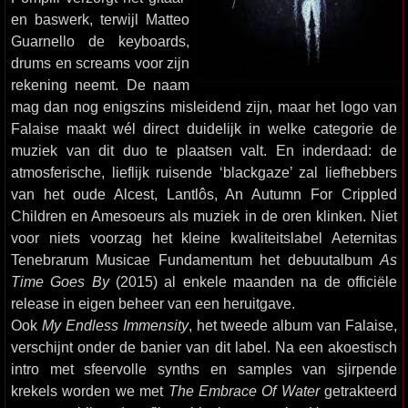
en baswerk, terwijl Matteo
Guarnello de keyboards,
drums en screams voor zijn
rekening neemt. De naam
mag dan nog enigszins misleidend zijn, maar het logo van
Falaise maakt wél direct duidelijk in welke categorie de
muziek van dit duo te plaatsen valt. En inderdaad: de
atmosferische, lieflijk ruisende ‘blackgaze’ zal liefhebbers
van het oude Alcest, Lantlôs, An Autumn For Crippled
Children en Amesoeurs als muziek in de oren klinken. Niet
voor niets voorzag het kleine kwaliteitslabel Aeternitas
Tenebrarum Musicae Fundamentum het debuutalbum
As
Time Goes By
(2015) al enkele maanden na de officiële
release in eigen beheer van een heruitgave.
Ook
My Endless Immensity
, het tweede album van Falaise,
verschijnt onder de banier van dit label. Na een akoestisch
intro met sfeervolle synths en samples van sjirpende
krekels worden we met
The Embrace Of Water
getrakteerd