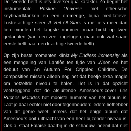
De tweede helft is iets diverser qua karakter. Zo begint het
instrumentale
Pristine Universe
met etherische
keyboardklanken en een dromerige, bijna meditatieve,
Lustre-achtige sfeer.
A Veil Of Stars
is met iets meer dan
tien minuten het langste nummer, maar hinkt op twee
gedachten (van een zeer ingetogen, maar ook wat saaie
eerste helft naar een krachtige tweede helft).
Op zijn beste momenten klinkt
My Endless Immensity
als
een mengeling van Lantlôs ten tijde van
.Neon
en het
debuut van An Autumn For Crippled Children. De
composities missen alleen nog net dat beetje extra magie
om hetzelfde niveau te halen. Het is in dat opzicht
veelzeggend dat de afsluitende Amesoeurs-cover
Les
Ruches Malades
het mooiste nummer van het album is.
Laat je daar echter niet door tegenhouden: iedere liefhebber
van dit genre weet immers dat het enige album dat
Amesoeurs ooit uitbracht van een heel bijzonder niveau is.
Ook al staat Falaise daarbij in de schaduw, neemt dat niet