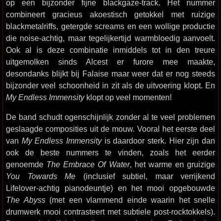
op een bijzonder fijne blackgaze-track. Het nummer
combineert gracieus akoestisch getokkel met ruizige
blackmetalriffs, getergde screams en een wollige productie
die noise-achtig, maar tegelijkertijd warmbloedig aanvoelt.
Ook al is deze combinatie inmiddels tot in den treure
uitgemolken sinds Alcest er furore mee maakte,
desondanks blijkt bij Falaise maar weer dat er nog steeds
bijzonder veel schoonheid in zit als de uitvoering klopt. En
My Endless Immensity
klopt op veel momenten!
De band schudt ogenschijnlijk zonder al te veel problemen
geslaagde composities uit de mouw. Vooral het eerste deel
van
My Endless Immensity
is daardoor sterk. Hier zijn dan
ook de beste nummers te vinden, zoals het eerder
genoemde
The Embrace Of Water
, het warme en gruizige
You Towards Me
(inclusief subtiel, maar verrijkend
Lifelover-achtig pianodeuntje) en het mooi opgebouwde
The Abyss
(met een vlammend einde waarin het snelle
drumwerk mooi contrasteert met subtiele post-rocktokkels).