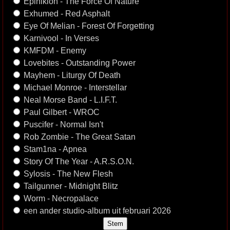
Epinikion - The Force Of Nature
Exhumed - Red Asphalt
Eye Of Melian - Forest Of Forgetting
Karnivool - In Verses
KMFDM - Enemy
Lovebites - Outstanding Power
Mayhem - Liturgy Of Death
Michael Monroe - Interstellar
Neal Morse Band - L.I.F.T.
Paul Gilbert - WROC
Puscifer - Normal Isn't
Rob Zombie - The Great Satan
Stam1na - Apnea
Story Of The Year - A.R.S.O.N.
Sylosis - The New Flesh
Tailgunner - Midnight Blitz
Worm - Necropalace
een ander studio-album uit februari 2026