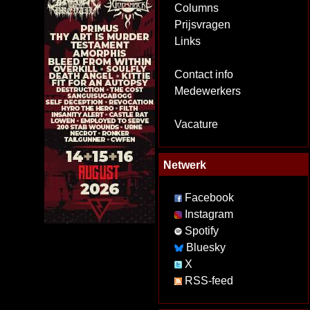
Columns
Prijsvragen
Links
Contact info
Medewerkers
Vacature
Netwerk
Facebook
Instagram
Spotify
Bluesky
X
RSS-feed