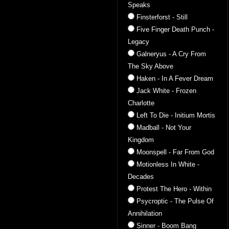
Speaks
Finsterforst - Still
Five Finger Death Punch -
Legacy
Galneryus - A Cry From
The Sky Above
Haken - In A Fever Dream
Jack White - Frozen
Charlotte
Left To Die - Initium Mortis
Madball - Not Your
Kingdom
Moonspell - Far From God
Motionless In White -
Decades
Protest The Hero - Within
Psycroptic - The Pulse Of
Annihilation
Sinner - Boom Bang