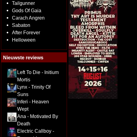
Tailgunner
Gods Of Gaia
Carach Angren
Sabaton
After Forever
Helloween
Nieuwste reviews
Left To Die - Initium
Mortis
Lynx - Trinity Of
Suns
Inferi - Heaven
Wept
Ana - Motivated By
Death
Electric Callboy -