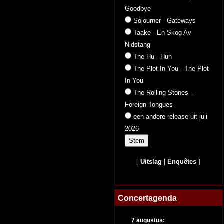
Goodbye
Sojourner - Gateways
Taake - En Skog Av
Nidstang
The Hu - Hun
The Plot In You - The Plot
In You
The Rolling Stones -
Foreign Tongues
een andere release uit juli
2026
[
Uitslag
|
Enquêtes
]
Concertagenda
7 augustus: