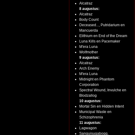
Alcatraz
8 augustus:
Alcatraz
Body Count
Deceased..., Putridarium en
Mancuerda
Elithium en End of the Dream
Luna Kills en Pacemaker
M'era Luna
Wolfmother
9 augustus:
Alcatraz
Arch Enemy
M'era Luna
Midnight en Phantom
Corporation
Spectral Wound, Invulche en
Blodzallog
10 augustus:
Mortal Sin en Hidden Intent
Municipal Waste en
Schizophrenia
11 augustus:
Lagwagon
Sanguisugabogg,