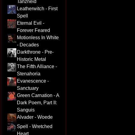
Tanzneid
Leatherwitch - First
Spell
Eternal Evil -
Forever Feared
Motionless In White
- Decades
Darkthrone - Pre-
Historic Metal
The Fifth Alliance -
Stenahoria
Evanescence -
Sanctuary
Green Carnation - A
Dark Poem, Part II:
Sanguis
Alvader - Woede
Spell - Wretched
Heart