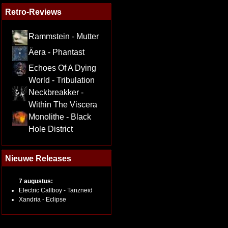
Retro-Reviews
Rammstein - Mutter
Äera - Phantast
Echoes Of A Dying
World - Tribulation
Neckbreakker -
Within The Viscera
Monolithe - Black
Hole District
Nieuwe Releases
7 augustus:
Electric Callboy - Tanzneid
Xandria - Eclipse