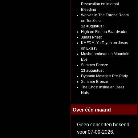
Revocation en Internal
Bleeding
Wolves In The Throne Room
en Ter Ziele
12 augustus:
High on Fire en Baardvader
Judas Priest
KMFDM, Ya Toyah en Jesus
on Extesy
Mushroomhead en Mountain
Eye
Summer Breeze
13 augustus:
Dynamo Metalfest Pre-Party
Summer Breeze
The Ghost Inside en Deez
Nuts
Over één maand
Geen concerten bekend
voor 07-09-2026.