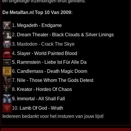
en ongeldige inzendingen eruit gefilterd.
De Metalfan.nl Top 10 Van 2009:
1.
Megadeth - Endgame
2.
Dream Theater - Black Clouds & Silver Linings
3. Mastodon - Crack The Skye
4.
Slayer - World Painted Blood
5. Rammstein - Liebe Ist Für Alle Da
6.
Candlemass - Death Magic Doom
7.
Nile - Those Whom The Gods Detest
8.
Kreator - Hordes Of Chaos
9. Immortal - All Shall Fall
10.
Lamb Of God - Wrath
Iedereen bedankt voor het insturen van jouw lijst!