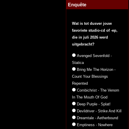
Enquête
Wat is tot dusver jouw
favoriete studio-cd of -ep,
die in juli 2026 werd
uitgebracht?
Avenged Sevenfold -
Statica
Bring Me The Horizon -
Count Your Blessings
Repented
Combichrist - The Venom
In The Mouth Of God
Deep Purple - Splat!
Devildriver - Strike And Kill
Dreamtale - Aetherbound
Emptiness - Nowhere