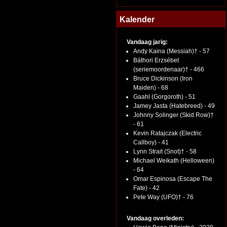
Kalender
Vandaag jarig:
Andy Kaina (Messiah)† - 57
Báthori Erzsébet
(seriemoordenaar)† - 466
Bruce Dickinson (Iron
Maiden) - 68
Gaahl (Gorgoroth) - 51
Jamey Jasta (Hatebreed) - 49
Johnny Solinger (Skid Row)†
- 61
Kevin Ratajczak (Electric
Callboy) - 41
Lynn Strait (Snot)† - 58
Michael Weikath (Helloween)
- 64
Omar Espinosa (Escape The
Fate) - 42
Pete Way (UFO)† - 76
Vandaag overleden: