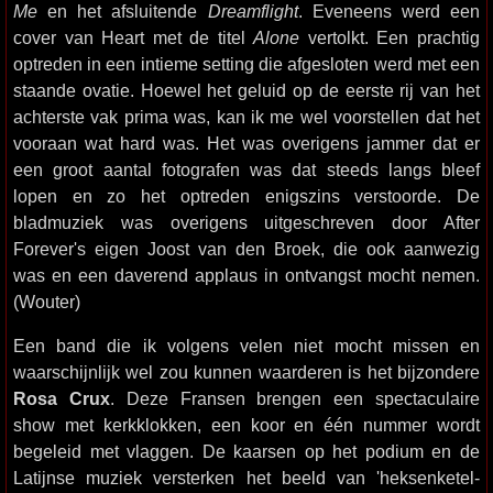
Me
en het afsluitende
Dreamflight
. Eveneens werd een
cover van Heart met de titel
Alone
vertolkt. Een prachtig
optreden in een intieme setting die afgesloten werd met een
staande ovatie. Hoewel het geluid op de eerste rij van het
achterste vak prima was, kan ik me wel voorstellen dat het
vooraan wat hard was. Het was overigens jammer dat er
een groot aantal fotografen was dat steeds langs bleef
lopen en zo het optreden enigszins verstoorde. De
bladmuziek was overigens uitgeschreven door After
Forever's eigen Joost van den Broek, die ook aanwezig
was en een daverend applaus in ontvangst mocht nemen.
(Wouter)
Een band die ik volgens velen niet mocht missen en
waarschijnlijk wel zou kunnen waarderen is het bijzondere
Rosa Crux
. Deze Fransen brengen een spectaculaire
show met kerkklokken, een koor en één nummer wordt
begeleid met vlaggen. De kaarsen op het podium en de
Latijnse muziek versterken het beeld van 'heksenketel-