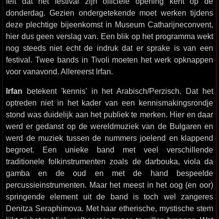
feit dat het festival zijn officiële opening kent op de
donderdag. Gezien ondergetekende moet werken tijdens
deze plechtige bijeenkomst in Museum Catharijneconvent,
hier dus geen verslag van. Een blik op het programma wekt
nog steeds niet echt de indruk dat er sprake is van een
festival. Twee bands in Tivoli moeten het werk opknappen
voor vanavond. Allereerst Irfan.
Irfan
betekent 'kennis' in het Arabisch/Perzisch. Dat het
optreden niet in het kader van een kennismakingsrondje
stond was duidelijk aan het publiek te merken. Hier en daar
werd er gedanst op de wereldmuziek van de Bulgaren en
werd de muziek tussen de nummers joelend en klappend
begroet. Een unieke band met veel verschillende
traditionele folkinstrumenten zoals de darbouka, viola da
gamba en de oud en met de hand bespeelde
percussieinstrumenten. Maar het meest in het oog (en oor)
springende element uit de band is toch wel zangeres
Denitza Seraphimova. Met haar etherische, mystische stem