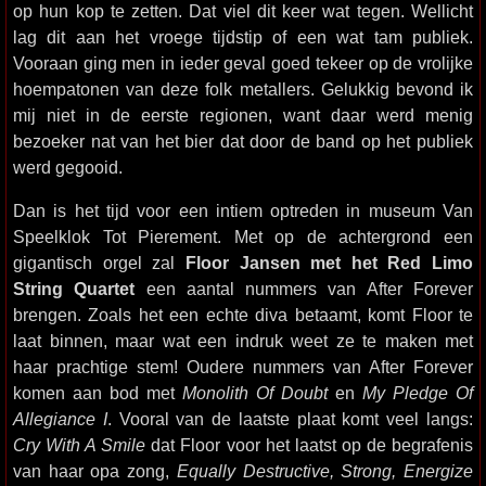
op hun kop te zetten. Dat viel dit keer wat tegen. Wellicht
lag dit aan het vroege tijdstip of een wat tam publiek.
Vooraan ging men in ieder geval goed tekeer op de vrolijke
hoempatonen van deze folk metallers. Gelukkig bevond ik
mij niet in de eerste regionen, want daar werd menig
bezoeker nat van het bier dat door de band op het publiek
werd gegooid.
Dan is het tijd voor een intiem optreden in museum Van
Speelklok Tot Pierement. Met op de achtergrond een
gigantisch orgel zal
Floor Jansen met het Red Limo
String Quartet
een aantal nummers van After Forever
brengen. Zoals het een echte diva betaamt, komt Floor te
laat binnen, maar wat een indruk weet ze te maken met
haar prachtige stem! Oudere nummers van After Forever
komen aan bod met
Monolith Of Doubt
en
My Pledge Of
Allegiance I
. Vooral van de laatste plaat komt veel langs:
Cry With A Smile
dat Floor voor het laatst op de begrafenis
van haar opa zong,
Equally Destructive, Strong, Energize