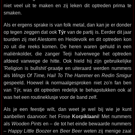
niet veel uit te maken en zij leken dit optreden prima te
smaken.
Als er ergens sprake is van folk metal, dan kan je er donder
op tegen zeggen dat ook
Týr
van de partij is. Eerder dit jaar
tourden zij met Alestorm en Heidevolk en dit optreden kon
zo uit die reeks komen. De heren waren gehuld in een
maliënkolder, die zanger Terji halverwege het optreden
afdeed vanwege de hitte. Ook hield hij zijn gebruikelijke
'Religion is bullshit'-praatje en uiteraard werden nummers
als
Wings Of Time, Hail To The Hammer
en
Redin Smigur
gespeeld. Hoewel ik normaalgesproken niet zo'n fan ben
van Týr, was dit optreden redelijk te behapstukken ook al
was het een routineklusje voor de band zelf.
Als je een feestje wilt, dan weet je wel bij wie je kunt
aanbellen daarvoor: het Finse
Korpiklaani
! Met nummers
als
Wooden Pints
en – de tot het einde bewaarde nummers
–
Happy Little Boozer
en
Beer Beer
weten zij menige zaal