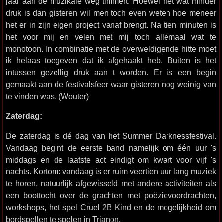
jaar aan de muzikale weg timmert. Hoewel het wat minder
druk is dan gisteren wil men toch even weten hoe meneer
het er in zijn eigen project vanaf brengt. Na tien minuten is
het voor mij en velen met mij toch allemaal wat te
monotoon. In combinatie met de overweldigende hitte moet
ik helaas toegeven dat ik afgehaakt heb. Buiten is het
intussen gezellig druk aan t worden. Er is een begin
gemaakt aan de festivalsfeer waar gisteren nog weinig van
te vinden was. (Wouter)
Zaterdag:
De zaterdag is dé dag van het Summer Darknessfestival.
Vandaag begint de eerste band namelijk om één uur 's
middags en de laatste act eindigt om kwart voor vijf 's
nachts. Kortom: vandaag is er ruim veertien uur lang muziek
te horen, natuurlijk afgewisseld met andere activiteiten als
een boottocht over de grachten met poëzievoordrachten,
workshops, het spel Cruel 2B Kind en de mogelijkheid om
bordspellen te spelen in Trianon.