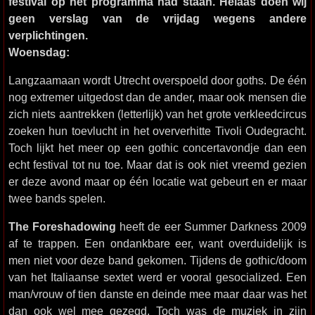
festival op het programma had staan. Helaas doen wij
geen verslag van de vrijdag wegens andere
verplichtingen.
Woensdag:
Langzaamaan wordt Utrecht overspoeld door goths. De één
nog extremer uitgedost dan de ander, maar ook mensen die
zich niets aantrekken (letterlijk) van het grote verkleedcircus
zoeken hun toevlucht in het oververhitte Tivoli Oudegracht.
Toch lijkt het meer op een gothic concertavondje dan een
echt festival tot nu toe. Maar dat is ook niet vreemd gezien
er deze avond maar op één locatie wat gebeurt en er maar
twee bands spelen.
The Foreshadowing
heeft de eer Summer Darkness 2009
af te trappen. Een ondankbare eer, want overduidelijk is
men niet voor deze band gekomen. Tijdens de gothic/doom
van het Italiaanse sextet werd er vooral gesocialized. Een
man/vrouw of tien danste en deinde mee maar daar was het
dan ook wel mee gezegd. Toch was de muziek in zijn