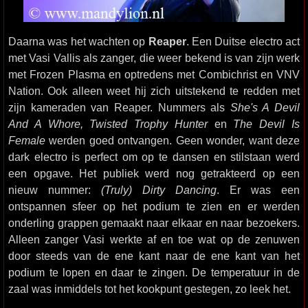
Daarna was het wachten op
Reaper
. Een Duitse electro act
met Vasi Vallis als zanger, die weer bekend is van zijn werk
met Frozen Plasma en optredens met Combichrist en VNV
Nation. Ook alleen weet hij zich uitstekend te redden met
zijn kameraden van Reaper. Nummers als
She's A Devil
And A Whore, Twisted Trophy Hunter
en
The Devil Is
Female
werden goed ontvangen. Geen wonder, want deze
dark electro is perfect om op te dansen en stilstaan werd
een opgave. Het publiek werd nog getrakteerd op een
nieuw nummer:
(Truly) Dirty Dancing
. Er was een
ontspannen sfeer op het podium te zien en er werden
onderling grappen gemaakt naar elkaar en naar bezoekers.
Alleen zanger Vasi werkte af en toe wat op de zenuwen
door steeds van de ene kant naar de ene kant van het
podium te lopen en daar te zingen. De temperatuur in de
zaal was inmiddels tot het kookpunt gestegen, zo leek het.