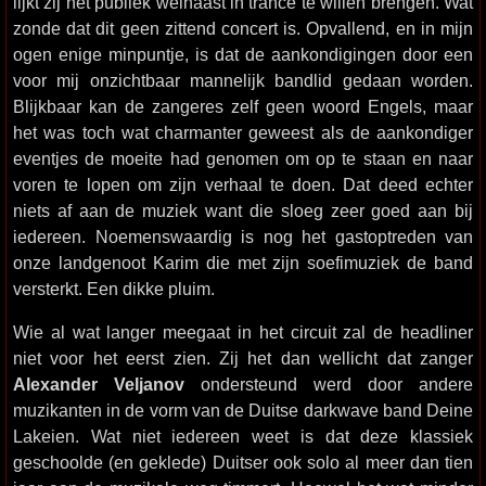
lijkt zij het publiek welhaast in trance te willen brengen. Wat
zonde dat dit geen zittend concert is. Opvallend, en in mijn
ogen enige minpuntje, is dat de aankondigingen door een
voor mij onzichtbaar mannelijk bandlid gedaan worden.
Blijkbaar kan de zangeres zelf geen woord Engels, maar
het was toch wat charmanter geweest als de aankondiger
eventjes de moeite had genomen om op te staan en naar
voren te lopen om zijn verhaal te doen. Dat deed echter
niets af aan de muziek want die sloeg zeer goed aan bij
iedereen. Noemenswaardig is nog het gastoptreden van
onze landgenoot Karim die met zijn soefimuziek de band
versterkt. Een dikke pluim.
Wie al wat langer meegaat in het circuit zal de headliner
niet voor het eerst zien. Zij het dan wellicht dat zanger
Alexander Veljanov
ondersteund werd door andere
muzikanten in de vorm van de Duitse darkwave band Deine
Lakeien. Wat niet iedereen weet is dat deze klassiek
geschoolde (en geklede) Duitser ook solo al meer dan tien