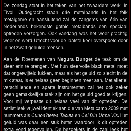
De zondag staat in het teken van het zwaardere werk. In
Tivoli Oudegracht staan drie metalbands in het folk
metalgenre en aansluitend zal de zangeres van één van
Nederlands bekendste gothic metalbands een speciaal
optreden verzorgen. Ook vandaag was het weer prachtig
weer en werd Utrecht voor de laatste keer overspoeld door
in het zwart gehulde mensen.
Aan de Roemenen van
Negura Bunget
de taak om de
sfeer erin te brengen. Met hun sfeervolle black metal moet
dat ongetwijfeld lukken, maar als het geluid zo slecht in de
mix staat, is er helaas geen beginnen meer aan. Met allerlei
verschillende en aparte instrumenten zal het ook zeker
geen gemakkelijke taak zijn om het geluid goed te krijgen.
Voor mij verpestte dit helaas veel van dit optreden. De
setlist leek vrijwel identiek aan die van Metalcamp 2009 met
nummers als
Cunoa?terea Tacuta
en
Cel Din Urma Vis
. Het
geluid was daar een stuk beter, waardoor ik dit optreden
extra vond tegenvallen. De bezoekers in de zaal leek het