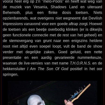
vooral heel erg op z'n "melo-Pools" en heeft wat weg van
de muziek van Vesania, Shadows Land en uiteraard
Behemoth, plus een flinke dosis toetsen. Niets
opzienbarends, wat overigens niet wegneemt dat Devilish
Impressions vanavond voor een goede aftrap zorgt. Hoewel
de toetsen als een beetje overbodig klinken (er is dikwijls
geen functionele connectie met de rest van het geheel) en
de stemovergang van grunt naar een enigszins heldere
noot niet altijd even soepel loopt, vult de band de show
verder met degelijke zaken. Goed geluid, een nette
presentatie en een aardig gevarieerde nummerkeuze,
waarvan de live-versies van met name
T.H.O.R.N.S.
en de
hekkensluiter
I Am The Son Of God
positief in het oor
springen.