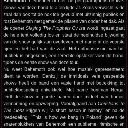
Behemoth
. Liefhebber of niet, de pet gaat tijdens de live-
shows van deze band te allen tijde af. Zoals verwacht is de
zaal dan ook tot de nok toe gevuld met uitzinnig publiek en
rost Behemoth met gemak de pilaren van onder het dak. Als
de opener
Slaying The Prophets Ov Isa
wordt ingezet gaat
de hele tent volledig los en staat de heelhuidse bijwoning
van de show gelijk aan overleven, met name in de voorste
rijen en het hart van de zaal. Het enthousiasme van het
publiek is ongekend, een terechte opsteker voor de band,
tijdens de eerste show van deze tour.
Nu weet Behemoth ook wel hoe muziek gepresenteerd
dient te worden. Dankzij de inmiddels vele gespeelde
shows heeft de band een vaste hand met betrekking tot
publiekbespeling ontwikkeld. Met name frontman Nergal
leidt de show in goede banen door middel van humor,
vermanning en opzweping. Voorafgaand aan
Christians To
The Lions
krijgen wij "a short lesson in history" en na de
mededeling: "This is how we bang in Poland" geven de
snarenplukkers van Behemoth een sublieme, ritmische en