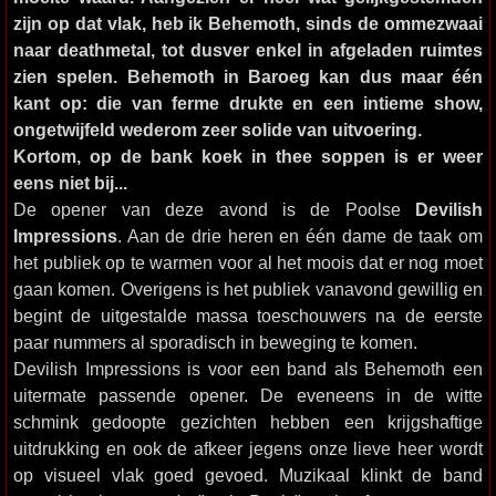
zijn op dat vlak, heb ik Behemoth, sinds de ommezwaai
naar deathmetal, tot dusver enkel in afgeladen ruimtes
zien spelen. Behemoth in Baroeg kan dus maar één
kant op: die van ferme drukte en een intieme show,
ongetwijfeld wederom zeer solide van uitvoering.
Kortom, op de bank koek in thee soppen is er weer
eens niet bij...
De opener van deze avond is de Poolse
Devilish
Impressions
. Aan de drie heren en één dame de taak om
het publiek op te warmen voor al het moois dat er nog moet
gaan komen. Overigens is het publiek vanavond gewillig en
begint de uitgestalde massa toeschouwers na de eerste
paar nummers al sporadisch in beweging te komen.
Devilish Impressions is voor een band als Behemoth een
uitermate passende opener. De eveneens in de witte
schmink gedoopte gezichten hebben een krijgshaftige
uitdrukking en ook de afkeer jegens onze lieve heer wordt
op visueel vlak goed gevoed. Muzikaal klinkt de band