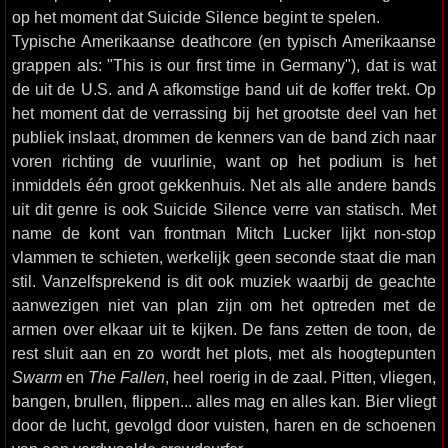
op het moment dat Suicide Silence begint te spelen.
Typische Amerikaanse deathcore (en typisch Amerikaanse
grappen als: "This is our first time in Germany"), dat is wat
de uit de U.S. and A afkomstige band uit de koffer trekt. Op
het moment dat de verrassing bij het grootste deel van het
publiek inslaat, drommen de kenners van de band zich naar
voren richting de vuurlinie, want op het podium is het
inmiddels één groot gekkenhuis. Net als alle andere bands
uit dit genre is ook Suicide Silence verre van statisch. Met
name de kont van frontman Mitch Lucker lijkt non-stop
vlammen te schieten, werkelijk geen seconde staat die man
stil. Vanzelfsprekend is dit ook muziek waarbij de geachte
aanwezigen niet van plan zijn om het optreden met de
armen over elkaar uit te kijken. De fans zetten de toon, de
rest sluit aan en zo wordt het plots, met als hoogtepunten
Swarm
en
The Fallen
, heel roerig in de zaal. Pitten, vliegen,
bangen, brullen, flippen... alles mag en alles kan. Bier vliegt
door de lucht, gevolgd door vuisten, haren en de schoenen