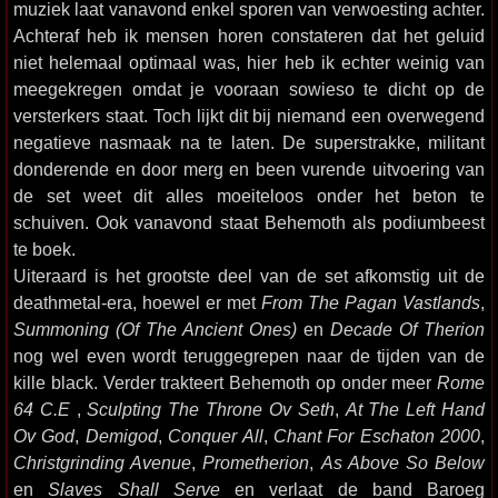
muziek laat vanavond enkel sporen van verwoesting achter.
Achteraf heb ik mensen horen constateren dat het geluid
niet helemaal optimaal was, hier heb ik echter weinig van
meegekregen omdat je vooraan sowieso te dicht op de
versterkers staat. Toch lijkt dit bij niemand een overwegend
negatieve nasmaak na te laten. De superstrakke, militant
donderende en door merg en been vurende uitvoering van
de set weet dit alles moeiteloos onder het beton te
schuiven. Ook vanavond staat Behemoth als podiumbeest
te boek.
Uiteraard is het grootste deel van de set afkomstig uit de
deathmetal-era, hoewel er met
From The Pagan Vastlands
,
Summoning (Of The Ancient Ones)
en
Decade Of Therion
nog wel even wordt teruggegrepen naar de tijden van de
kille black. Verder trakteert Behemoth op onder meer
Rome
64 C.E
,
Sculpting The Throne Ov Seth
,
At The Left Hand
Ov God
,
Demigod
,
Conquer All
,
Chant For Eschaton 2000
,
Christgrinding Avenue
,
Prometherion
,
As Above So Below
en
Slaves Shall Serve
en verlaat de band Baroeg