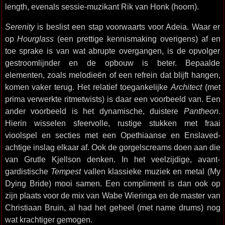
length, evenals sessie-muzikant Rik van Honk (hoorn).
Serenity
is beslist een stap voorwaarts voor Adeia. Waar er
op
Hourglass
(een prettige kennismaking overigens) af en
toe sprake is van wat abrupte overgangen, is de opvolger
gestroomlijnder en de opbouw is beter. Bepaalde
elementen, zoals melodieën of een refrein dat blijft hangen,
komen vaker terug. Het relatief toegankelijke
Architect
(met
prima verwerkte ritmetwists) is daar een voorbeeld van. Een
ander voorbeeld is het dynamische, duistere
Pantheon
.
Hierin wisselen sfeervolle, rustige stukken met fraai
vioolspel en secties met een Opethiaanse en Enslaved-
achtige inslag elkaar af. Ook de gorgelscreams doen aan die
van Grutle Kjellson denken. In het veelzijdige, avant-
gardistische
Tempest
vallen klassieke muziek en metal (My
Dying Bride) mooi samen. Een compliment is dan ook op
zijn plaats voor de mix van Wabe Wieringa en de master van
Christiaan Bruin, al had het geheel (met name drums) nog
wat krachtiger gemogen.