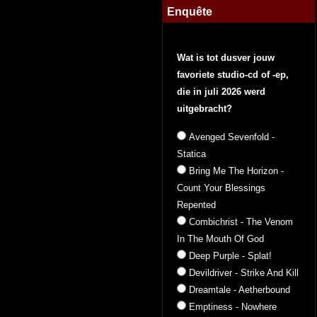
Enquête
Wat is tot dusver jouw
favoriete studio-cd of -ep,
die in juli 2026 werd
uitgebracht?
Avenged Sevenfold -
Statica
Bring Me The Horizon -
Count Your Blessings
Repented
Combichrist - The Venom
In The Mouth Of God
Deep Purple - Splat!
Devildriver - Strike And Kill
Dreamtale - Aetherbound
Emptiness - Nowhere