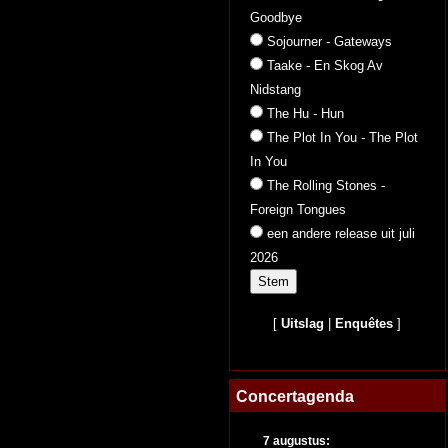
Goodbye
Sojourner - Gateways
Taake - En Skog Av
Nidstang
The Hu - Hun
The Plot In You - The Plot
In You
The Rolling Stones -
Foreign Tongues
een andere release uit juli
2026
[
Uitslag
|
Enquêtes
]
Concertagenda
7 augustus: