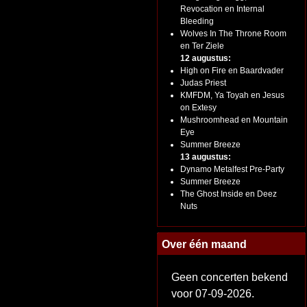
Revocation en Internal
Bleeding
Wolves In The Throne Room
en Ter Ziele
12 augustus:
High on Fire en Baardvader
Judas Priest
KMFDM, Ya Toyah en Jesus
on Extesy
Mushroomhead en Mountain
Eye
Summer Breeze
13 augustus:
Dynamo Metalfest Pre-Party
Summer Breeze
The Ghost Inside en Deez
Nuts
Over één maand
Geen concerten bekend
voor 07-09-2026.