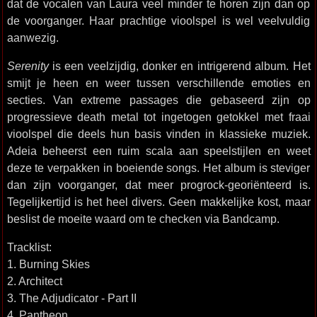
dat de vocalen van Laura veel minder te horen zijn dan op
de voorganger. Haar prachtige vioolspel is wel veelvuldig
aanwezig.
Serenity
is een veelzijdig, donker en intrigerend album. Het
smijt je heen en weer tussen verschillende emoties en
secties. Van extreme passages die gebaseerd zijn op
progressieve death metal tot ingetogen getokkel met fraai
vioolspel die deels hun basis vinden in klassieke muziek.
Adeia beheerst een ruim scala aan speelstijlen en weet
deze te verpakken in boeiende songs. Het album is steviger
dan zijn voorganger, dat meer progrock-georiënteerd is.
Tegelijkertijd is het heel divers. Geen makkelijke kost, maar
beslist de moeite waard om te checken via Bandcamp.
Tracklist:
1. Burning Skies
2. Architect
3. The Adjudicator - Part II
4. Pantheon