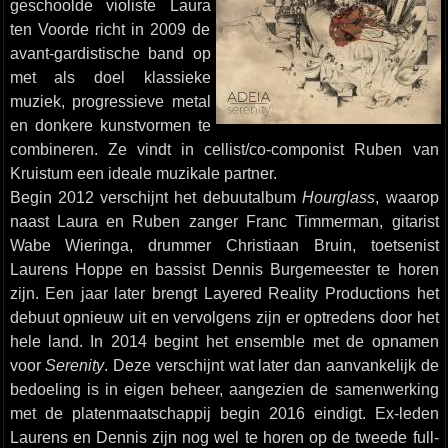
geschoolde violiste Laura
ten Voorde richt in 2009 de
avant-gardistische band op
met als doel klassieke
muziek, progressieve metal
en donkere kunstvormen te
combineren. Ze vindt in cellist/co-componist Ruben van
Kruistum een ideale muzikale partner.
Begin 2012 verschijnt het debuutalbum
Hourglass
, waarop
naast Laura en Ruben zanger Franc Timmerman, gitarist
Wabe Wieringa, drummer Christiaan Bruin, toetsenist
Laurens Hoppe en bassist Dennis Burgemeester te horen
zijn. Een jaar later brengt Layered Reality Productions het
debuut opnieuw uit en vervolgens zijn er optredens door het
hele land. In 2014 begint het ensemble met de opnamen
voor
Serenity
. Deze verschijnt wat later dan aanvankelijk de
bedoeling is in eigen beheer, aangezien de samenwerking
met de platenmaatschappij begin 2016 eindigt. Ex-leden
Laurens en Dennis zijn nog wel te horen op de tweede full-