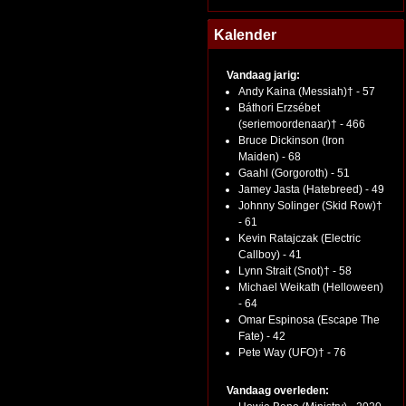
Kalender
Vandaag jarig:
Andy Kaina (Messiah)† - 57
Báthori Erzsébet
(seriemoordenaar)† - 466
Bruce Dickinson (Iron
Maiden) - 68
Gaahl (Gorgoroth) - 51
Jamey Jasta (Hatebreed) - 49
Johnny Solinger (Skid Row)†
- 61
Kevin Ratajczak (Electric
Callboy) - 41
Lynn Strait (Snot)† - 58
Michael Weikath (Helloween)
- 64
Omar Espinosa (Escape The
Fate) - 42
Pete Way (UFO)† - 76
Vandaag overleden: