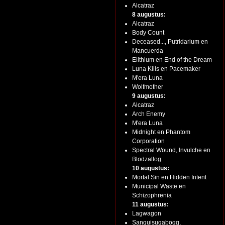
Alcatraz
8 augustus:
Alcatraz
Body Count
Deceased..., Putridarium en
Mancuerda
Elithium en End of the Dream
Luna Kills en Pacemaker
M'era Luna
Wolfmother
9 augustus:
Alcatraz
Arch Enemy
M'era Luna
Midnight en Phantom
Corporation
Spectral Wound, Invulche en
Blodzallog
10 augustus:
Mortal Sin en Hidden Intent
Municipal Waste en
Schizophrenia
11 augustus:
Lagwagon
Sanguisugabogg,