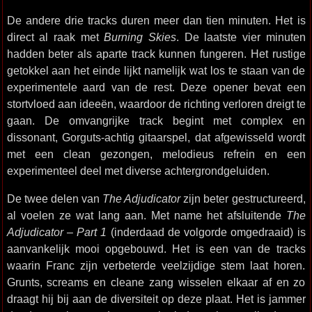
De andere drie tracks duren meer dan tien minuten. Het is
direct al raak met
Burning Skies
. De laatste vier minuten
hadden beter als aparte track kunnen fungeren. Het rustige
getokkel aan het einde lijkt namelijk wat los te staan van de
experimentele aard van de rest. Deze opener bevat een
stortvloed aan ideeën, waardoor de richting verloren dreigt te
gaan. De omvangrijke track begint met complex en
dissonant, Gorguts-achtig gitaarspel, dat afgewisseld wordt
met een clean gezongen, melodieus refrein en een
experimenteel deel met diverse achtergrondgeluiden.
De twee delen van
The Adjudicator
zijn beter gestructureerd,
al voelen ze wat lang aan. Met name het afsluitende
The
Adjudicator – Part 1
(inderdaad de volgorde omgedraaid) is
aanvankelijk mooi opgebouwd. Het is een van de tracks
waarin Franc zijn verbeterde veelzijdige stem laat horen.
Grunts, screams en cleane zang wisselen elkaar af en zo
draagt hij bij aan de diversiteit op deze plaat. Het is jammer