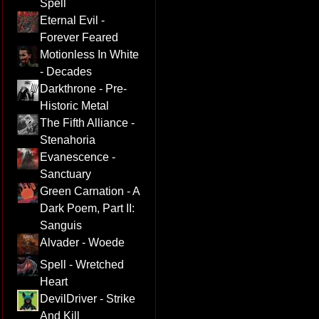
Spell
Eternal Evil -
Forever Feared
Motionless In White
- Decades
Darkthrone - Pre-
Historic Metal
The Fifth Alliance -
Stenahoria
Evanescence -
Sanctuary
Green Carnation - A
Dark Poem, Part II:
Sanguis
Alvader - Woede
Spell - Wretched
Heart
DevilDriver - Strike
And Kill