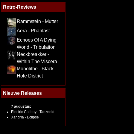
Retro-Reviews
Rammstein - Mutter
Äera - Phantast
Echoes Of A Dying
World - Tribulation
Neckbreakker -
Within The Viscera
Monolithe - Black
Hole District
Nieuwe Releases
7 augustus:
Electric Callboy - Tanzneid
Xandria - Eclipse