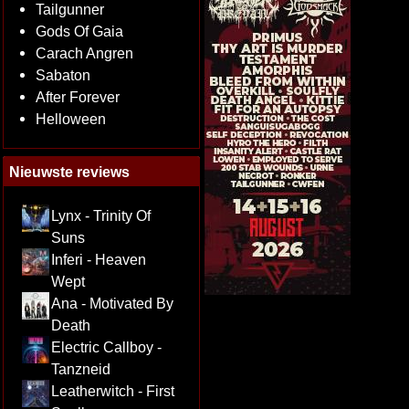
Tailgunner
Gods Of Gaia
Carach Angren
Sabaton
After Forever
Helloween
Nieuwste reviews
Lynx - Trinity Of
Suns
Inferi - Heaven
Wept
Ana - Motivated By
Death
Electric Callboy -
Tanzneid
Leatherwitch - First