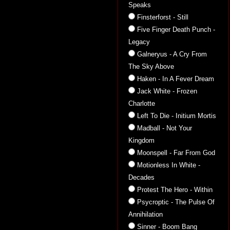
Speaks
Finsterforst - Still
Five Finger Death Punch -
Legacy
Galneryus - A Cry From
The Sky Above
Haken - In A Fever Dream
Jack White - Frozen
Charlotte
Left To Die - Initium Mortis
Madball - Not Your
Kingdom
Moonspell - Far From God
Motionless In White -
Decades
Protest The Hero - Within
Psycroptic - The Pulse Of
Annihilation
Sinner - Boom Bang