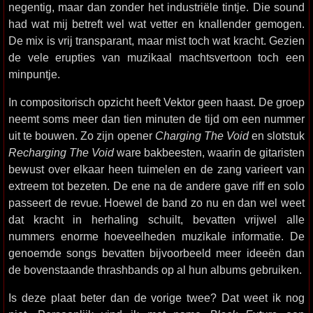
negentig, maar dan zonder het industriële tintje. Die sound
had wat mij betreft wel wat vetter en knallender gemogen.
De mix is vrij transparant, maar mist toch wat kracht. Gezien
de vele erupties van muzikaal machtsvertoon toch een
minpuntje.
In compositorisch opzicht heeft Vektor geen haast. De groep
neemt soms meer dan tien minuten de tijd om een nummer
uit te bouwen. Zo zijn opener
Charging The Void
en slotstuk
Recharging The Void
ware bakbeesten, waarin de gitaristen
bewust over elkaar heen tuimelen en de zang varieert van
extreem tot bezeten. De ene na de andere gave riff en solo
passeert de revue. Hoewel de band zo nu en dan wel weet
dat kracht in herhaling schuilt, bevatten vrijwel alle
nummers enorme hoeveelheden muzikale informatie. De
genoemde songs bevatten bijvoorbeeld meer ideeën dan
de bovenstaande thrashbands op al hun albums gebruiken.
Is deze plaat beter dan de vorige twee? Dat weet ik nog