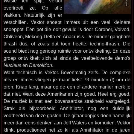
Waste ten spijt, Vektor
overtroeft ze. Op alle
vlakken. Natuurlijk zijn er
verschillen. Vektor snoept immers uit een veel kleinere
snoeppot. Een pot die ooit gevuld is door Coroner, Voivod,
Obliveon, Mekong Delta en Anacrusis. De minder gangbare
thrash dus, of zoals dat toen heette: techno-thrash. Die
sound biedt nog genoeg ruimte voor ontwikkeling. En deze
groep ontwikkelt zich al sinds de veelbelovende demo's
Nucleus
en
Demolition
.
Want technisch is Vektor. Bovenmatig zelfs. De complexe
riffs en ritmes vliegen je maar liefst 73 minuten (!) om de
oren. Knap lang, maar op de een of andere manier merk je
dat niet. Want deze Amerikanen zijn goed. Heel erg goed.
De muziek is met een bovenaardse strakheid vastgelegd.
Strak als bijvoorbeeld Annihilator, nog een duidelijk
voorbeeld van deze gasten. De gitaarloopjes doen namelijk
meer dan eens denken aan Jeff Waters en kornuiten. Vektor
klinkt productioneel net zo kil als Annihilator in de jaren