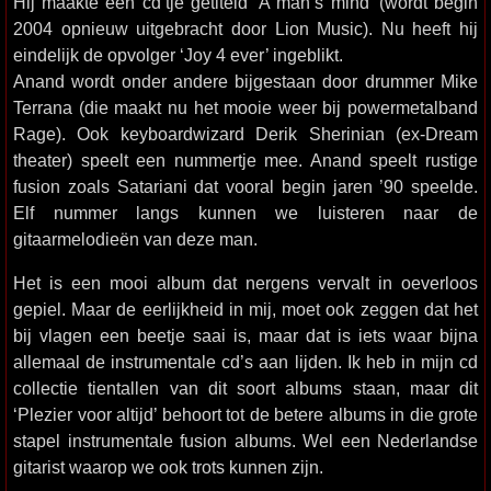
Hij maakte een cd’tje getiteld ‘A man’s mind’ (wordt begin
2004 opnieuw uitgebracht door Lion Music). Nu heeft hij
eindelijk de opvolger ‘Joy 4 ever’ ingeblikt.
Anand wordt onder andere bijgestaan door drummer Mike
Terrana (die maakt nu het mooie weer bij powermetalband
Rage). Ook keyboardwizard Derik Sherinian (ex-Dream
theater) speelt een nummertje mee. Anand speelt rustige
fusion zoals Satariani dat vooral begin jaren ’90 speelde.
Elf nummer langs kunnen we luisteren naar de
gitaarmelodieën van deze man.
Het is een mooi album dat nergens vervalt in oeverloos
gepiel. Maar de eerlijkheid in mij, moet ook zeggen dat het
bij vlagen een beetje saai is, maar dat is iets waar bijna
allemaal de instrumentale cd’s aan lijden. Ik heb in mijn cd
collectie tientallen van dit soort albums staan, maar dit
‘Plezier voor altijd’ behoort tot de betere albums in die grote
stapel instrumentale fusion albums. Wel een Nederlandse
gitarist waarop we ook trots kunnen zijn.