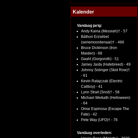
Kalender
Vandaag jarig:
Andy Kaina (Messiah)† - 57
Báthori Erzsébet
(seriemoordenaar)† - 466
Bruce Dickinson (Iron
Maiden) - 68
Gaahl (Gorgoroth) - 51
Jamey Jasta (Hatebreed) - 49
Johnny Solinger (Skid Row)†
- 61
Kevin Ratajczak (Electric
Callboy) - 41
Lynn Strait (Snot)† - 58
Michael Weikath (Helloween)
- 64
Omar Espinosa (Escape The
Fate) - 42
Pete Way (UFO)† - 76
Vandaag overleden: