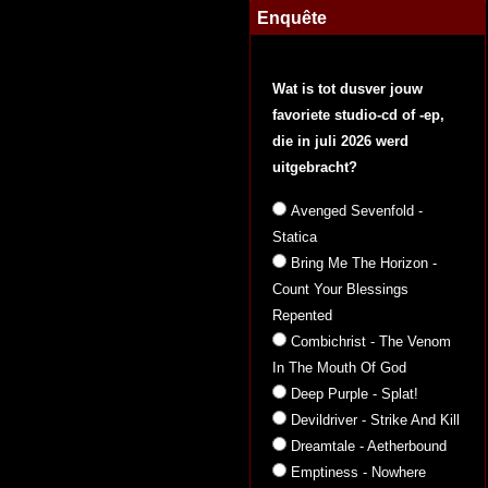
Enquête
Wat is tot dusver jouw
favoriete studio-cd of -ep,
die in juli 2026 werd
uitgebracht?
Avenged Sevenfold -
Statica
Bring Me The Horizon -
Count Your Blessings
Repented
Combichrist - The Venom
In The Mouth Of God
Deep Purple - Splat!
Devildriver - Strike And Kill
Dreamtale - Aetherbound
Emptiness - Nowhere