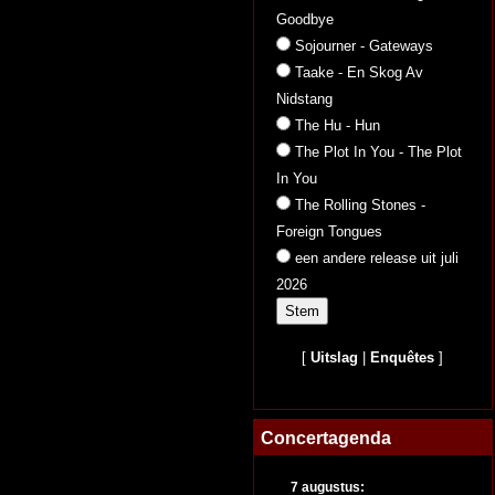
Goodbye
Sojourner - Gateways
Taake - En Skog Av
Nidstang
The Hu - Hun
The Plot In You - The Plot
In You
The Rolling Stones -
Foreign Tongues
een andere release uit juli
2026
[
Uitslag
|
Enquêtes
]
Concertagenda
7 augustus: