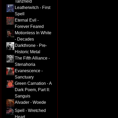
Tanzneid
Leatherwitch - First
Spell
Eternal Evil -
Forever Feared
Motionless In White
- Decades
Darkthrone - Pre-
Historic Metal
The Fifth Alliance -
Stenahoria
Evanescence -
Sanctuary
Green Carnation - A
Dark Poem, Part II:
Sanguis
Alvader - Woede
Spell - Wretched
Heart