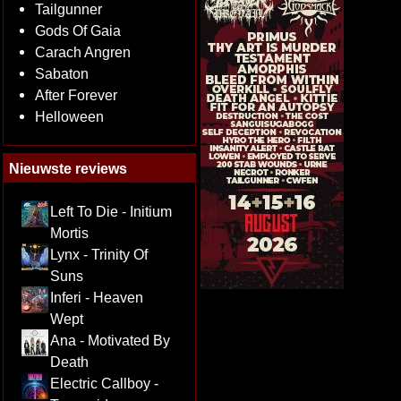
Tailgunner
Gods Of Gaia
Carach Angren
Sabaton
After Forever
Helloween
Nieuwste reviews
Left To Die - Initium
Mortis
Lynx - Trinity Of
Suns
Inferi - Heaven
Wept
Ana - Motivated By
Death
Electric Callboy -