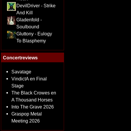
DevilDriver - Strike
And Kill
Gladenfold -
Soulbound
Gluttony - Eulogy
To Blasphemy
Concertreviews
Savatage
VindictA en Final
Stage
The Black Crowes en
A Thousand Horses
Into The Grave 2026
Graspop Metal
Meeting 2026