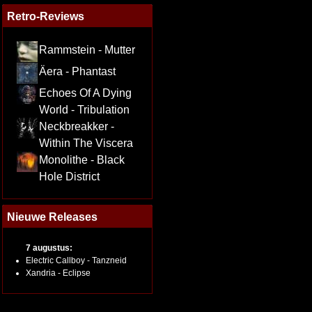
Retro-Reviews
Rammstein - Mutter
Äera - Phantast
Echoes Of A Dying
World - Tribulation
Neckbreakker -
Within The Viscera
Monolithe - Black
Hole District
Nieuwe Releases
7 augustus:
Electric Callboy - Tanzneid
Xandria - Eclipse