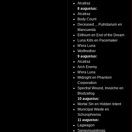
Alcatraz
8 augustus:
Alcatraz
Body Count
Deceased..., Putridarium en
Mancuerda
Elithium en End of the Dream
Luna Kills en Pacemaker
M'era Luna
Wolfmother
9 augustus:
Alcatraz
Arch Enemy
M'era Luna
Midnight en Phantom
Corporation
Spectral Wound, Invulche en
Blodzallog
10 augustus:
Mortal Sin en Hidden Intent
Municipal Waste en
Schizophrenia
11 augustus:
Lagwagon
Sanguisugabogg,