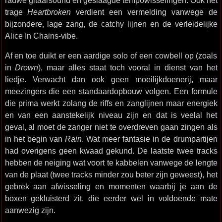
rauwe gitaarsound en geslaagde tempowisselingen. Ook het
trage
Heartbroken
verdient een vermelding vanwege de
bijzondere, lage zang, de catchy lijnen en de verleidelijke
Alice In Chains-vibe.
Af en toe duikt er een aardige solo of een cowbell op (zoals
in
Drown
), maar alles staat toch vooral in dienst van het
liedje. Verwacht dan ook geen moeilijkdoenerij, maar
meezingers die een standaardopbouw volgen. Een formule
die prima werkt zolang de riffs en zanglijnen maar energiek
en van een aanstekelijk niveau zijn en dat is veelal het
geval, al moet de zanger niet te overdreven gaan zingen als
in het begin van
Rain
. Wat meer fantasie in de drumpartijen
had overigens geen kwaad gekund. De laatste twee tracks
hebben de neiging wat voort te kabbelen vanwege de lengte
van de plaat (twee tracks minder zou beter zijn geweest), het
gebrek aan afwisseling en momenten waarbij je aan de
boxen gekluisterd zit, die eerder wel in voldoende mate
aanwezig zijn.