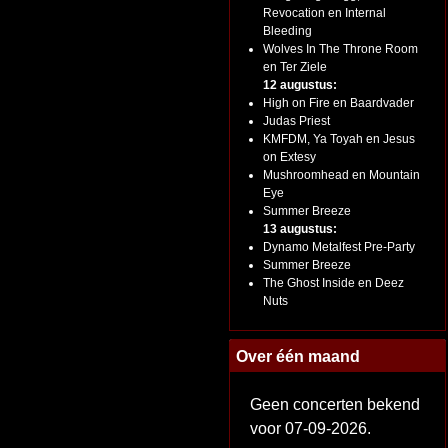
Revocation en Internal
Bleeding
Wolves In The Throne Room
en Ter Ziele
12 augustus:
High on Fire en Baardvader
Judas Priest
KMFDM, Ya Toyah en Jesus
on Extesy
Mushroomhead en Mountain
Eye
Summer Breeze
13 augustus:
Dynamo Metalfest Pre-Party
Summer Breeze
The Ghost Inside en Deez
Nuts
Over één maand
Geen concerten bekend
voor 07-09-2026.