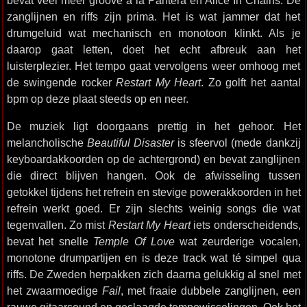
bevat veel meer groove à la Pantera en Alice In Chains. De
zanglijnen en riffs zijn prima. Het is wat jammer dat het
drumgeluid wat mechanisch en monotoon klinkt. Als je
daarop gaat letten, doet het echt afbreuk aan het
luisterplezier. Het tempo gaat vervolgens weer omhoog met
de swingende rocker
Restart My Heart
. Zo golft het aantal
bpm op deze plaat steeds op en neer.
De muziek ligt doorgaans prettig in het gehoor. Het
melancholische
Beautiful Disaster
is sfeervol (mede dankzij
keyboardakkoorden op de achtergrond) en bevat zanglijnen
die direct blijven hangen. Ook de afwisseling tussen
getokkel tijdens het refrein en stevige powerakkoorden in het
refrein werkt goed. Er zijn slechts weinig songs die wat
tegenvallen. Zo mist
Restart My Heart
iets onderscheidends,
bevat het snelle
Temple Of Love
wat zeurderige vocalen,
monotone drumpartijen en is deze track wat té simpel qua
riffs. De Zweden herpakken zich daarna gelukkig al snel met
het zwaarmoedige
Fail
, met fraaie dubbele zanglijnen, een