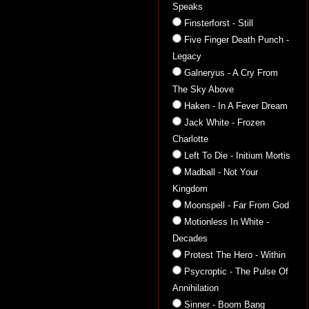
Speaks
Finsterforst - Still
Five Finger Death Punch -
Legacy
Galneryus - A Cry From
The Sky Above
Haken - In A Fever Dream
Jack White - Frozen
Charlotte
Left To Die - Initium Mortis
Madball - Not Your
Kingdom
Moonspell - Far From God
Motionless In White -
Decades
Protest The Hero - Within
Psycroptic - The Pulse Of
Annihilation
Sinner - Boom Bang