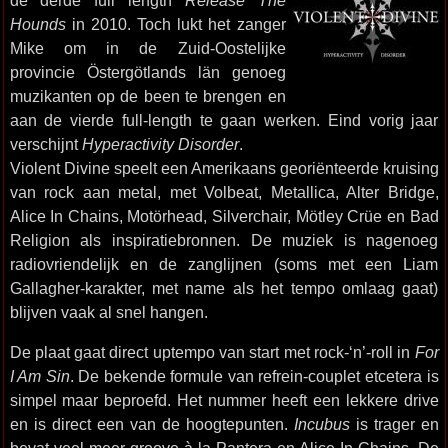
de derde full length
Release The
Hounds
in 2010. Toch lukt het zanger
Mike om in de Zuid-Oostelijke
provincie Östergötlands län genoeg
muzikanten op de been te brengen en
aan de vierde full-length te gaan werken. Eind vorig jaar
verschijnt
Hyperactivity Disorder
.
Violent Divine speelt een Amerikaans georiënteerde kruising
van rock aan metal, met Volbeat, Metallica, Alter Bridge,
Alice In Chains, Motörhead, Silverchair, Mötley Crüe en Bad
Religion als inspiratiebronnen. De muziek is nagenoeg
radiovriendelijk en de zanglijnen (soms met een Liam
Gallagher-karakter, met name als het tempo omlaag gaat)
blijven vaak al snel hangen.
De plaat gaat direct uptempo van start met rock-‘n’-roll in
For
I Am Sin
. De bekende formule van refrein-couplet etcetera is
simpel maar beproefd. Het nummer heeft een lekkere drive
en is direct een van de hoogtepunten.
Incubus
is trager en