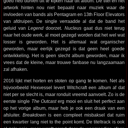
goed heb durven uit te kijken naar dit album. De titel en het
artwork hinten nou niet bepaald naar muziek waar de
invloeden van bands als Pentagram en 13th Floor Elevators
van afdruipen. De single verraadde al dat de band het
geluid van
Legend
doorzet.
Nucleus
gaat dus niet terug
naar het oude werk, al moet gezegd worden dat het wel wat
losser is geworden. Het is allemaal wat organischer
geworden, maar eerlijk gezegd is dat geen heel goede
ontwikkeling. Het is geen slecht album geworden, maar ik
vrees dat de kleine, maar trouwe fanbase nu langzaamaan
zal afhaken.
2016 lijkt met horten en stoten op gang te komen. Net als
bijvoorbeeld Hexvessel levert Witchcraft een album af dat
niet per se slecht is, maar ronduit vreemd aanvoelt. Zo is de
eerste single
The Outcast
erg mooi en sluit het perfect aan
op het vorige album, maar heb je ook een draak van een
afsluiter.
Breakdown
is een compleet misbaksel dat ruim
een kwartier lang niet to the point komt. De titeltrack is ook