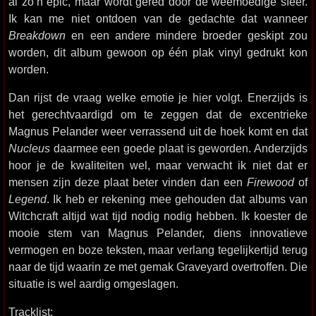
al zo’n epic, maar wordt gered door de weemoedige sfeer.
Ik kan me niet ontdoen van de gedachte dat wanneer
Breakdown
en een andere mindere broeder geskipt zou
worden, dit album gewoon op één plak vinyl gedrukt kon
worden.
Dan rijst de vraag welke emotie je hier volgt. Enerzijds is
het gerechtvaardigd om te zeggen dat de excentrieke
Magnus Pelander weer verrassend uit de hoek komt en dat
Nucleus
daarmee een goede plaat is geworden. Anderzijds
hoor je de kwaliteiten wel, maar verwacht ik niet dat er
mensen zijn deze plaat beter vinden dan een
Firewood
of
Legend
. Ik heb er rekening mee gehouden dat albums van
Witchcraft altijd wat tijd nodig nodig hebben. Ik koester de
mooie stem van Magnus Pelander, diens innovatieve
vermogen en boze teksten, maar verlang tegelijkertijd terug
naar de tijd waarin ze met gemak Graveyard overtroffen. Die
situatie is wel aardig omgeslagen.
Tracklist: