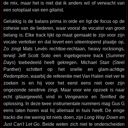
de mix, maar het is niet dat ik anders wil of verwacht van
een soloplaat van een gitarist.
Gelukkig is de balans prima in orde en ligt de focus op de
cohesie van de liederen, waar vooral de vocalist van groot
belang is. Elke track lijkt op maat gemaakt te zijn voor zijn
vocale vertolker en dat levert een uiteenlopend plaatje op.
Zo zingt Mats Levén rechttoe-rechtaan, heavy rocksongs,
terwijl Jeff Scott Soto een ingetogenere track (
Summer
Days
) toebedeeld heeft gekregen. Michael Starr (Steel
Panther) schittert op het snelle en glam-achtige
Redemption
, waarbij de referentie met Van Halen niet ver te
zoeken is en hij voor het eerst eens niet over zijn
ongezonde sexdrive zingt. Maar voor wie opzoek is naar
echt gitaargeweld, vind in
Vengeance
en
Terrified
de
oplossing. In deze twee instrumentale nummers mag Gus G
eens laten horen wat hij allemaal in huis heeft. De enige
tracks die me weinig tot niets doen, zijn
Long Way Down
en
Just Can't Let Go
. Beide weten zich niet te onderscheiden