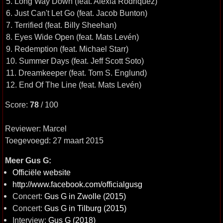
5. Long Way Down (feat. Alexia Rodriquez)
6. Just Can't Let Go (feat. Jacob Bunton)
7. Terrified (feat. Billy Sheehan)
8. Eyes Wide Open (feat. Mats Levén)
9. Redemption (feat. Michael Starr)
10. Summer Days (feat. Jeff Scott Soto)
11. Dreamkeeper (feat. Tom S. Englund)
12. End Of The Line (feat. Mats Levén)
Score:
78
/ 100
Reviewer: Marcel
Toegevoegd: 27 maart 2015
Meer Gus G:
Officiële website
http://www.facebook.com/officialgusg
Concert:
Gus G in Zwolle (2015)
Concert:
Gus G in Tilburg (2015)
Interview:
Gus G (2018)