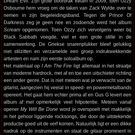
Dream Evil. Zijn grote doorbrak kwam in 2009, toen Ozzy
Osbourne hem vroeg om de taken van Zack Wylde over te
nemen in zijn begeleidingsband. Tegen de Prince Of
Darkness zeg je geen nee en zodoende werd het album
Scream
opgenomen. Toen Ozzy zich vervolgens weer bij
Black Sabbath voegde, viel er een grote stilte in de
samenwerking. De Griekse snarenplukker bleef gelukkig
niet stilzitten en verzamelde een groep indrukwekkende
artiesten en nam zijn eerste soloalbum op.
Het materiaal op
I Am The Fire
ligt allemaal in het straatje
van moderne hardrock, met af en toe een uitschieter richting
een ander genre. Dat is niet meteen wat je verwacht van de
gitarist, aangezien hij veelal in speed- en powermetalbands
opereert. Het gaat hem echter prima af en Gus G levert een
album af met opmerkelijk veel hitpotentie. Meteen vanaf
opener
My Will Be Done
word je overspoelt met makkelijk
in het gehoor liggende rocksongs, die door de uitstekende
productie goed uit de verf komen. Natuurlijk ligt er een dikke
nadruk op de instrumenten en staat de gitaar prominent in