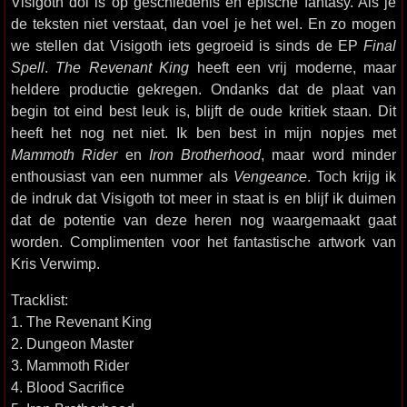
Visigoth dol is op geschiedenis en epische fantasy. Als je
de teksten niet verstaat, dan voel je het wel. En zo mogen
we stellen dat Visigoth iets gegroeid is sinds de EP
Final
Spell
.
The Revenant King
heeft een vrij moderne, maar
heldere productie gekregen. Ondanks dat de plaat van
begin tot eind best leuk is, blijft de oude kritiek staan. Dit
heeft het nog net niet. Ik ben best in mijn nopjes met
Mammoth Rider
en
Iron Brotherhood
, maar word minder
enthousiast van een nummer als
Vengeance
. Toch krijg ik
de indruk dat Visigoth tot meer in staat is en blijf ik duimen
dat de potentie van deze heren nog waargemaakt gaat
worden. Complimenten voor het fantastische artwork van
Kris Verwimp.
Tracklist:
1. The Revenant King
2. Dungeon Master
3. Mammoth Rider
4. Blood Sacrifice