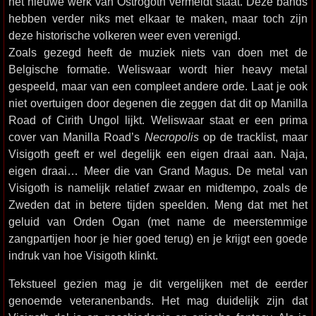
het nieuwe werk van Ostrogoth vermeldt staat. Deze bands
hebben verder niks met elkaar te maken, maar toch zijn
deze historische volkeren weer even verenigd.
Zoals gezegd heeft de muziek niets van doen met de
Belgische formatie. Weliswaar wordt hier heavy metal
gespeeld, maar van een compleet andere orde. Laat je ook
niet overtuigen door degenen die zeggen dat dit op Manilla
Road of Cirith Ungol lijkt. Weliswaar staat er een prima
cover van Manilla Road’s
Necropolis
op de tracklist, maar
Visigoth geeft er wel degelijk een eigen draai aan. Naja,
eigen draai… Meer die van Grand Magus. De metal van
Visigoth is namelijk relatief zwaar en midtempo, zoals de
Zweden dat in betere tijden speelden. Meng dat met het
geluid van Orden Ogan (met name de meerstemmige
zangpartijen hoor je hier goed terug) en je krijgt een goede
indruk van hoe Visigoth klinkt.
Tekstueel gezien mag je dit vergelijken met de eerder
genoemde veteranenbands. Het mag duidelijk zijn dat