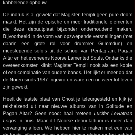
kabbelende opbouw.
De indruk is al gewekt dat Magister Templi geen pure doom
maakt. Het zijn de epische en meer traditionele elementen
die deze debuutplaat bijzonder onderhoudend maken.
Bijvoorbeeld in de vorm van opzwepende versnellingen (met
daarin een grote rol voor drummer Grimmdun) en
meeslepende solo’s uit de school van Pentagram, Pagan
Altar en het eveneens Noorse Lamented Souls. Ondanks die
overeenkomsten klinkt Magister Templi nooit als een kopie
of een combinatie van oudere bands. Het lijkt er meer op dat
de Noren sinds 1987 ingevroren waren en nu weer tot leven
zijn gewekt.
Heeft de laatste plaat van Ghost je teleurgesteld en kijk je
reikhalzend uit naar nieuwe albums van In Solitude en
Pagan Altar? Geen nood: haal meteen
Lucifer Leviathan
Logos
in huis. Maar dit Noorse debuutalbum is meer dan
vervanging alleen. We hebben hier te maken met een van