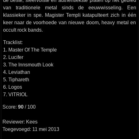
de beste, sfeervolste en authentiekste platen op het gebied
van traditionele metal sinds de eeuwwisseling. Een
klassieker in spe. Magister Templi katapulteert zich in één
keer naar de voorhoede van nieuwe doom, heavy metal en
occult rock bands.
Tracklist:
1. Master Of The Temple
2. Lucifer
3. The Innsmouth Look
4. Leviathan
5. Tiphareth
6. Logos
7. VITRIOL
Score:
90
/ 100
Reviewer: Kees
Toegevoegd: 11 mei 2013