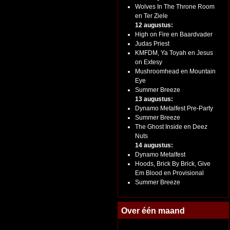
Wolves In The Throne Room
en Ter Ziele
12 augustus:
High on Fire en Baardvader
Judas Priest
KMFDM, Ya Toyah en Jesus
on Extesy
Mushroomhead en Mountain
Eye
Summer Breeze
13 augustus:
Dynamo Metalfest Pre-Party
Summer Breeze
The Ghost Inside en Deez
Nuts
14 augustus:
Dynamo Metalfest
Hoods, Brick By Brick, Give
Em Blood en Provisional
Summer Breeze
Over één maand