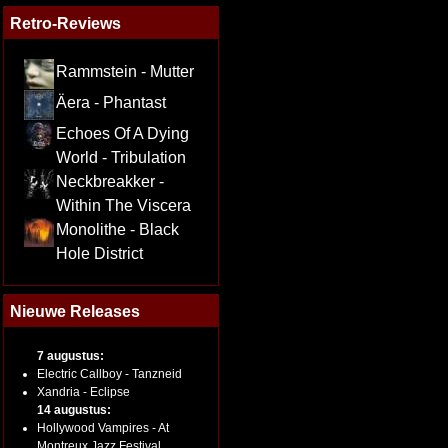
Retro-Reviews
Rammstein - Mutter
Äera - Phantast
Echoes Of A Dying
World - Tribulation
Neckbreakker -
Within The Viscera
Monolithe - Black
Hole District
Nieuwe Releases
7 augustus:
Electric Callboy - Tanzneid
Xandria - Eclipse
14 augustus:
Hollywood Vampires - At
Montreux Jazz Festival