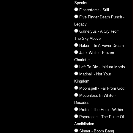
Speaks
Finsterforst - Still
Five Finger Death Punch -
Legacy
Galneryus - A Cry From
The Sky Above
Haken - In A Fever Dream
Jack White - Frozen
Charlotte
Left To Die - Initium Mortis
Madball - Not Your
Kingdom
Moonspell - Far From God
Motionless In White -
Decades
Protest The Hero - Within
Psycroptic - The Pulse Of
Annihilation
Sinner - Boom Bang