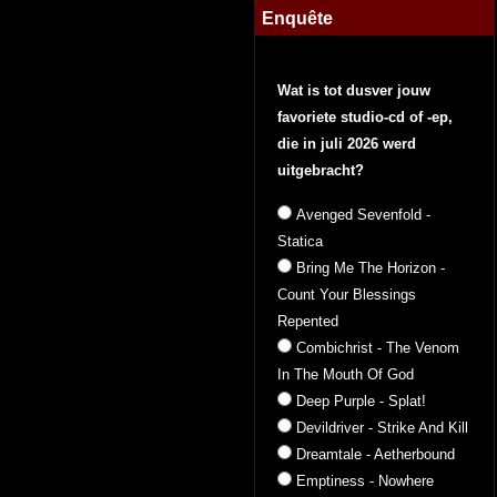
Enquête
Wat is tot dusver jouw
favoriete studio-cd of -ep,
die in juli 2026 werd
uitgebracht?
Avenged Sevenfold -
Statica
Bring Me The Horizon -
Count Your Blessings
Repented
Combichrist - The Venom
In The Mouth Of God
Deep Purple - Splat!
Devildriver - Strike And Kill
Dreamtale - Aetherbound
Emptiness - Nowhere