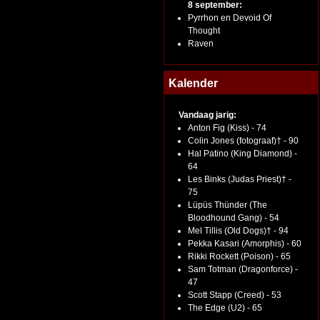
8 september:
Pyrrhon en Devoid Of
Thought
Raven
Kalender
Vandaag jarig:
Anton Fig (Kiss) - 74
Colin Jones (fotograaf)† - 90
Hal Patino (King Diamond) -
64
Les Binks (Judas Priest)† -
75
Lüpüs Thünder (The
Bloodhound Gang) - 54
Mel Tillis (Old Dogs)† - 94
Pekka Kasari (Amorphis) - 60
Rikki Rockett (Poison) - 65
Sam Totman (Dragonforce) -
47
Scott Stapp (Creed) - 53
The Edge (U2) - 65