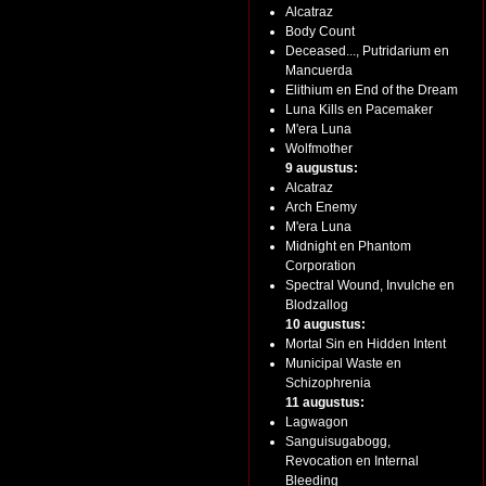
Alcatraz
Body Count
Deceased..., Putridarium en
Mancuerda
Elithium en End of the Dream
Luna Kills en Pacemaker
M'era Luna
Wolfmother
9 augustus:
Alcatraz
Arch Enemy
M'era Luna
Midnight en Phantom
Corporation
Spectral Wound, Invulche en
Blodzallog
10 augustus:
Mortal Sin en Hidden Intent
Municipal Waste en
Schizophrenia
11 augustus:
Lagwagon
Sanguisugabogg,
Revocation en Internal
Bleeding