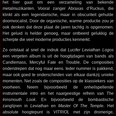
het hier gaat om een verzameling van bekende
metalmuzikanten. Vooral zanger Abraxas d’Ruckus, die
klinkt als een legendarische, maar in obscuriteit gehulde
doomvocalist. Door de organische, warme productie zou je
ook denken dat deze plaat de jaren tachtig is opgenomen.
Het geluid is helder genoeg, maar ontbeerd gelukkig de
scherpte die veel moderne producties kenmerkt.
Zo ontstaat al snel de indruk dat
Lucifer Leviathan Logos
een vergeten album is uit de hoogtijdagen van bands als
Candlemass, Mercyful Fate en Trouble. De composities
onderstrepen dat nog maar eens. Ieder nummer is pakkend,
maar ook goed te onderscheiden van elkaar dankzij unieke
momenten. Net zoals de composities op de klassiekers van
voorheen. Neem bijvoorbeeld de onheilspellende
instrumentale intro en het naargeestige refrein van
The
Innsmouth Look
. En bijvoorbeeld de bombastische
zanglijnen in
Leviathan
en
Master Of The Temple
. Het
absolute hoogtepunt is
VITRIOL
met zijn dromerige,