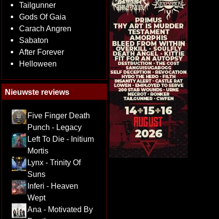
Tailgunner
Gods Of Gaia
Carach Angren
Sabaton
After Forever
Helloween
Nieuwste reviews
Five Finger Death
Punch - Legacy
Left To Die - Initium
Mortis
Lynx - Trinity Of
Suns
Inferi - Heaven
Wept
Ana - Motivated By