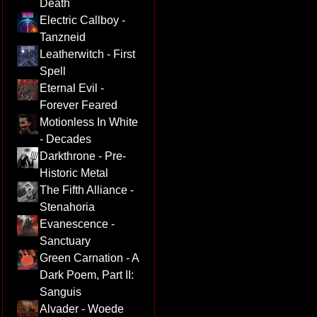
Death
Electric Callboy -
Tanzneid
Leatherwitch - First
Spell
Eternal Evil -
Forever Feared
Motionless In White
- Decades
Darkthrone - Pre-
Historic Metal
The Fifth Alliance -
Stenahoria
Evanescence -
Sanctuary
Green Carnation - A
Dark Poem, Part II:
Sanguis
Alvader - Woede