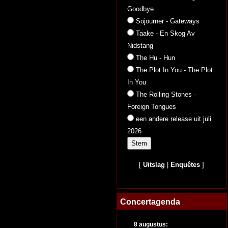
Goodbye
Sojourner - Gateways
Taake - En Skog Av
Nidstang
The Hu - Hun
The Plot In You - The Plot
In You
The Rolling Stones -
Foreign Tongues
een andere release uit juli
2026
[
Uitslag
|
Enquêtes
]
Concertagenda
8 augustus: