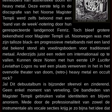
liefhebbers van authentieke doom en
heavy metal. Deze eerste telg in de
discografie van het Noorse Magister
Templi werd zelfs beloond met een
‘band van de week’-notering door hun
gerespecteerde landgenoot Fenriz. Toch bleef grotere
bekendheid voor Magister Templi uit. Noorwegen was met
zijn talloze black- en progressieve metalbands niet een land
dat bekend stond als voedingsbodem voor traditioneel
metaal. Anderzijds juist een reden om internationaal op te
vallen. Kunnen deze Noren met hun eerste LP
Lucifer
Leviathan Logos
nu wel een plaats verwerven in het in het
overvolle theater van doom, (retro-) heavy metal en occult
rock?
Ja! Dit debuutalbum is bijzonder sfeervol en zinderend.
Geen enkel moment van verveling. De bandleden van
Magister Templi gebruiken valse identiteiten en blijven
anoniem. Mede door de professionaliteit van zowel de
instrumentale als vocale secties krijg je zo bijna het idee dat