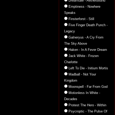
Dreamtale - Aetherbound
Emptiness - Nowhere
Speaks
Finsterforst - Still
Five Finger Death Punch -
Legacy
Galneryus - A Cry From
The Sky Above
Haken - In A Fever Dream
Jack White - Frozen
Charlotte
Left To Die - Initium Mortis
Madball - Not Your
Kingdom
Moonspell - Far From God
Motionless In White -
Decades
Protest The Hero - Within
Psycroptic - The Pulse Of