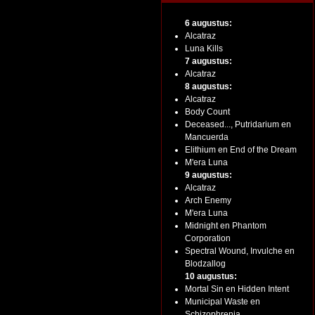
6 augustus:
Alcatraz
Luna Kills
7 augustus:
Alcatraz
8 augustus:
Alcatraz
Body Count
Deceased..., Putridarium en
Mancuerda
Elithium en End of the Dream
M'era Luna
9 augustus:
Alcatraz
Arch Enemy
M'era Luna
Midnight en Phantom
Corporation
Spectral Wound, Invulche en
Blodzallog
10 augustus:
Mortal Sin en Hidden Intent
Municipal Waste en
Schizophrenia