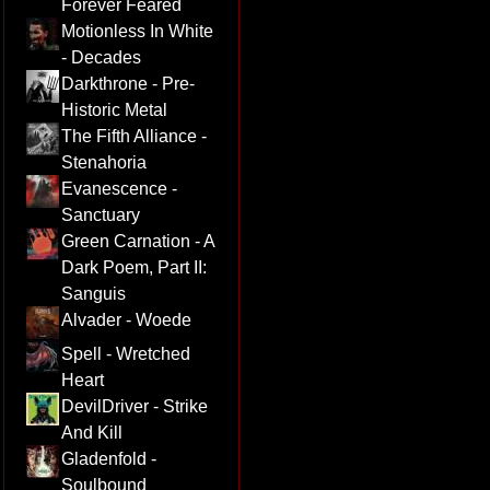
Forever Feared
Motionless In White
- Decades
Darkthrone - Pre-
Historic Metal
The Fifth Alliance -
Stenahoria
Evanescence -
Sanctuary
Green Carnation - A
Dark Poem, Part II:
Sanguis
Alvader - Woede
Spell - Wretched
Heart
DevilDriver - Strike
And Kill
Gladenfold -
Soulbound