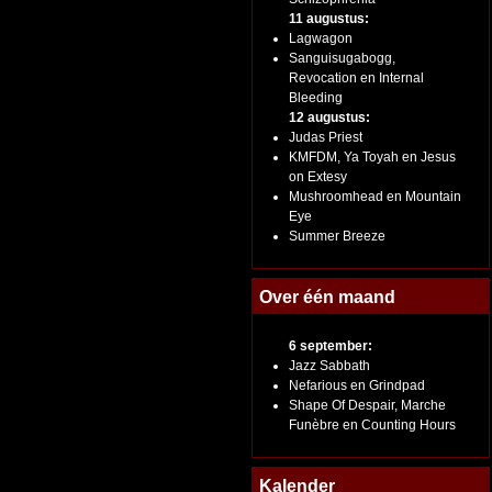
11 augustus:
Lagwagon
Sanguisugabogg,
Revocation en Internal
Bleeding
12 augustus:
Judas Priest
KMFDM, Ya Toyah en Jesus
on Extesy
Mushroomhead en Mountain
Eye
Summer Breeze
Over één maand
6 september:
Jazz Sabbath
Nefarious en Grindpad
Shape Of Despair, Marche
Funèbre en Counting Hours
Kalender