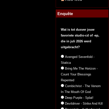
Enquête
Wat is tot dusver jouw
favoriete studio-cd of -ep,
die in juli 2026 werd
uitgebracht?
Avenged Sevenfold -
Statica
Bring Me The Horizon -
Count Your Blessings
Repented
Combichrist - The Venom
In The Mouth Of God
Deep Purple - Splat!
Devildriver - Strike And Kill