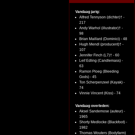
Vandaag jarig:
Alfred Tennyson (dichter)† -
217
Andy Warhol (illustrator)† -
98
Brian Maillard (Dominici) - 48
Hugh Mendl (producent)† -
107
Jennifer Finch (L7)† - 60
Leif Edling (Candlemass) -
63
Ramon Ploeg (Bleeding
Gods) - 45
Ton Scherpenzeel (Kayak) -
74
Vinnie Vincent (Kiss) - 74
Vandaag overleden:
Aksel Sandemose (auteur) -
1965
Shorty Medlocke (Blackfoot) -
1982
Thomas Wouters (Bodyfarm)