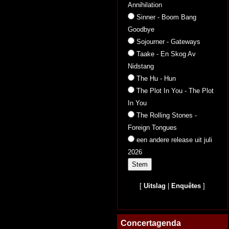
Annihilation
Sinner - Boom Bang
Goodbye
Sojourner - Gateways
Taake - En Skog Av
Nidstang
The Hu - Hun
The Plot In You - The Plot
In You
The Rolling Stones -
Foreign Tongues
een andere release uit juli
2026
[
Uitslag
|
Enquêtes
]
Concertagenda