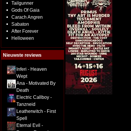
Tailgunner
Gods Of Gaia
Carach Angren
Sabaton
After Forever
Helloween
Nieuwste reviews
Inferi - Heaven
Wept
Ana - Motivated By
Death
Electric Callboy -
Tanzneid
Leatherwitch - First
Spell
Eternal Evil -