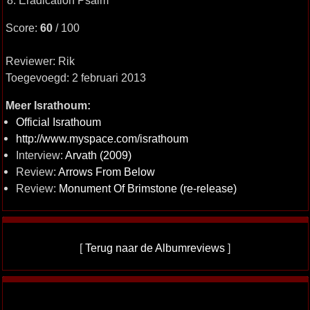
8. Eradication Psalm
Score:
60
/ 100
Reviewer: Rik
Toegevoegd: 2 februari 2013
Meer Israthoum:
Official Israthoum
http://www.myspace.com/israthoum
Interview:
Arvath (2009)
Review:
Arrows From Below
Review:
Monument Of Brimstone (re-release)
[
Terug naar de Albumreviews
]