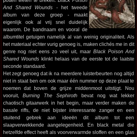
potten weten te breken.
Black Poison
And Shared Wounds
- het tweede
album van deze groep - maakt
eigenlijk ook al vrij snel duidelijk
waarom. De bandnaam en vooral de
albumtitel getuigen namelijk al van weinig originaliteit. Als
het materiaal echter vurig genoeg is, maken clichés me in dit
genre nog niet eens zo veel uit, maar
Black Poison And
Shared Wounds
klinkt helaas van de eerste tot de laatste
seconde standaard.
Het zegt genoeg dat ik na meerdere luisterbeurten nog altijd
niet in staat ben om ook maar één nummer op deze plaat te
noemen dat boven de grijze middenmoot uitstijgt. Nou
vooruit,
Burning The Sephiroth
bevat nog wat lekker
chaotisch gitaarwerk in het begin, maar verder maken de
basale riffs, de niet bijster interessante zanger en een
stuitend gebrek aan ideeën dit album tot een
slaapverwekkende aangelegenheid. En black metal die
hetzelfde effect heeft als voorverwarmde sloffen en een glas