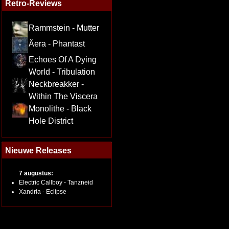
Retro-Reviews
Rammstein - Mutter
Äera - Phantast
Echoes Of A Dying
World - Tribulation
Neckbreakker -
Within The Viscera
Monolithe - Black
Hole District
Nieuwe Releases
7 augustus:
Electric Callboy - Tanzneid
Xandria - Eclipse