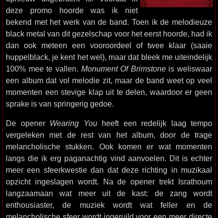
deze promo hoorde was ik niet
bekend met het werk van de band. Toen ik de melodieuze
black metal van dit gezelschap voor het eerst hoorde, had ik
dan ook meteen een vooroordeel of twee klaar (saaie
huppelblack, je kent het wel), maar dat bleek me uiteindelijk
100% mee te vallen.
Monument Of Brimstone
is weliswaar
een album dat vol melodie zit, maar de band weet op veel
momenten een stevige klap uit te delen, waardoor er geen
sprake is van springerig gedoe.
De opener
Wearing You
heeft een redelijk laag tempo
vergeleken met de rest van het album, door de trage
melancholische stukken. Ook komen er wat momenten
langs die ik erg paganachtig vind aanvoelen. Dit is echter
meer een sfeerkwestie dan dat deze richting in muzikaal
opzicht ingeslagen wordt. Na de opener trekt Israthoum
langzaamaan wat meer uit de kast: de zang wordt
enthousiaster, de muziek wordt wat feller en de
melancholische sfeer wordt ingeruild voor een meer directe