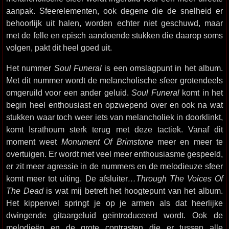
aanpak. Sfeerelementen, ook degene die de snelheid er
behoorlijk uit halen, worden echter niet geschuwd, maar
met de felle en episch aandoende stukken die daarop soms
volgen, pakt dit heel goed uit.
Het nummer
Soul Funeral
is een omslagpunt in het album.
Met dit nummer wordt de melancholische sfeer grotendeels
omgeruild voor een ander geluid.
Soul Funeral
komt in het
begin heel enthousiast en opzwepend over en ook na wat
stukken waar toch weer iets van melancholiek in doorklinkt,
komt Israthoum sterk terug met deze tactiek. Vanaf dit
moment weet
Monument Of Brimstone
meer en meer te
overtuigen. Er wordt met veel meer enthousiasme gespeeld,
er zit meer agressie in de nummers en de melodieuze sfeer
komt meer tot uiting. De afsluiter
…Through The Voices Of
The Dead
is wat mij betreft het hoogtepunt van het album.
Het kippenvel springt je op je armen als dat heerlijke
dwingende gitaargeluid geïntroduceerd wordt. Ook de
melodieën en de grote contrasten die er tussen alle