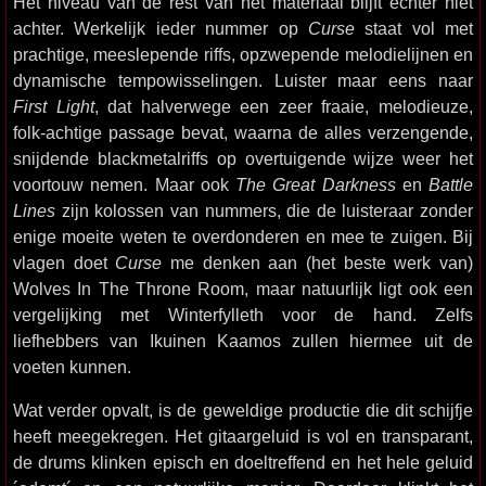
Het niveau van de rest van het materiaal blijft echter niet
achter. Werkelijk ieder nummer op
Curse
staat vol met
prachtige, meeslepende riffs, opzwepende melodielijnen en
dynamische tempowisselingen. Luister maar eens naar
First Light
, dat halverwege een zeer fraaie, melodieuze,
folk-achtige passage bevat, waarna de alles verzengende,
snijdende blackmetalriffs op overtuigende wijze weer het
voortouw nemen. Maar ook
The Great Darkness
en
Battle
Lines
zijn kolossen van nummers, die de luisteraar zonder
enige moeite weten te overdonderen en mee te zuigen. Bij
vlagen doet
Curse
me denken aan (het beste werk van)
Wolves In The Throne Room, maar natuurlijk ligt ook een
vergelijking met Winterfylleth voor de hand. Zelfs
liefhebbers van Ikuinen Kaamos zullen hiermee uit de
voeten kunnen.
Wat verder opvalt, is de geweldige productie die dit schijfje
heeft meegekregen. Het gitaargeluid is vol en transparant,
de drums klinken episch en doeltreffend en het hele geluid