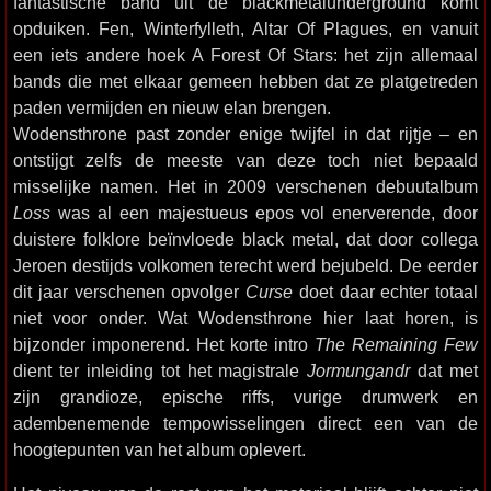
fantastische band uit de blackmetalunderground komt
opduiken. Fen, Winterfylleth, Altar Of Plagues, en vanuit
een iets andere hoek A Forest Of Stars: het zijn allemaal
bands die met elkaar gemeen hebben dat ze platgetreden
paden vermijden en nieuw elan brengen.
Wodensthrone past zonder enige twijfel in dat rijtje – en
ontstijgt zelfs de meeste van deze toch niet bepaald
misselijke namen. Het in 2009 verschenen debuutalbum
Loss
was al een majestueus epos vol enerverende, door
duistere folklore beïnvloede black metal, dat door collega
Jeroen destijds volkomen terecht werd bejubeld. De eerder
dit jaar verschenen opvolger
Curse
doet daar echter totaal
niet voor onder. Wat Wodensthrone hier laat horen, is
bijzonder imponerend. Het korte intro
The Remaining Few
dient ter inleiding tot het magistrale
Jormungandr
dat met
zijn grandioze, epische riffs, vurige drumwerk en
adembenemende tempowisselingen direct een van de
hoogtepunten van het album oplevert.