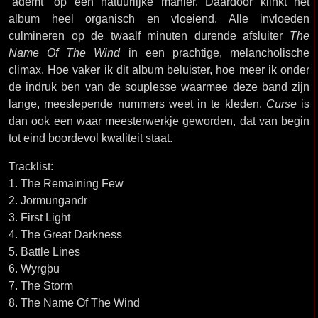
´ademt´ op een natuurlijke manier. Daardoor klinkt het
album heel organisch en vloeiend. Alle invloeden
culmineren op de twaalf minuten durende afsluiter
The
Name Of The Wind
in een prachtige, melancholische
climax. Hoe vaker ik dit album beluister, hoe meer ik onder
de indruk ben van de souplesse waarmee deze band zijn
lange, meeslepende nummers weet in te kleden.
Curse
is
dan ook een waar meesterwerkje geworden, dat van begin
tot eind boordevol kwaliteit staat.
Tracklist:
1. The Remaining Few
2. Jormungandr
3. First Light
4. The Great Darkness
5. Battle Lines
6. Wyrgþu
7. The Storm
8. The Name Of The Wind