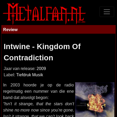
Review
Intwine - Kingdom Of
Contradiction
Jaar van release:
2009
Label:
Tiefdruk Musik
In 2003 hoorde je op de radio
regelmatig een nummer van die ene
band dat alsvolgt begon:
“Isn't it strange, that the stars don't
shine no more now since you're gone.
Isn't it strange, that we can't look back