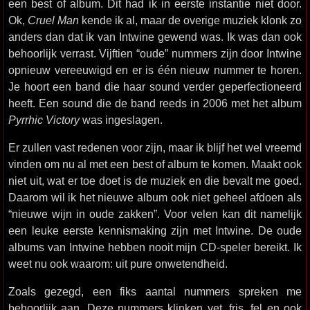
een best of album. Dit had ik in eerste instantie niet door.
Ok,
Cruel Man
kende ik al, maar de overige muziek klonk zo
anders dan dat ik van Intwine gewend was. Ik was dan ook
behoorlijk verrast. Vijftien “oude” nummers zijn door Intwine
opnieuw vereeuwigd en er is één nieuw nummer te horen.
Je hoort een band die haar sound verder geperfectioneerd
heeft. Een sound die de band reeds in 2006 met het album
Pyrrhic Victory
was ingeslagen.
Er zullen vast redenen voor zijn, maar ik blijf het wel vreemd
vinden om nu al met een best of album te komen. Maakt ook
niet uit, wat er toe doet is de muziek en die bevalt me goed.
Daarom wil ik het nieuwe album ook niet geheel afdoen als
“nieuwe wijn in oude zakken”. Voor velen kan dit namelijk
een leuke eerste kennismaking zijn met Intwine. De oude
albums van Intwine hebben nooit mijn CD-speler bereikt. Ik
weet nu ook waarom: uit pure onwetendheid.
Zoals gezegd, een fiks aantal nummers spreken me
behoorlijk aan. Deze nummers klinken vet, fris, fel en ook