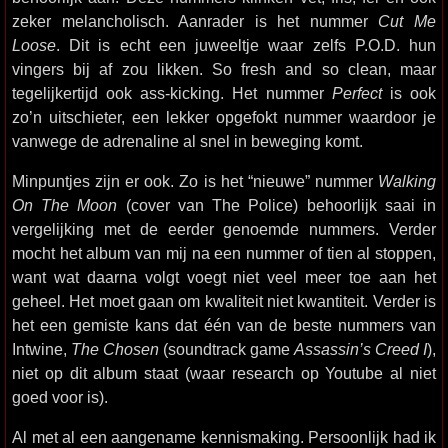
zeker melancholisch. Aanrader is het nummer
Cut Me
Loose
. Dit is echt een juweeltje waar zelfs P.O.D. hun
vingers bij af zou likken. So fresh and so clean, maar
tegelijkertijd ook ass-kicking. Het nummer
Perfect
is ook
zo’n uitschieter, een lekker opgefokt nummer waardoor je
vanwege de adrenaline al snel in beweging komt.
Minpuntjes zijn er ook. Zo is het “nieuwe” nummer
Walking
On The Moon
(cover van The Police) behoorlijk saai in
vergelijking met de eerder genoemde nummers. Verder
mocht het album van mij na een nummer of tien al stoppen,
want wat daarna volgt voegt niet veel meer toe aan het
geheel. Het moet gaan om kwaliteit niet kwantiteit. Verder is
het een gemiste kans dat één van de beste nummers van
Intwine,
The Chosen
(soundtrack game
Assassin’s Creed I
),
niet op dit album staat (waar research op Youtube al niet
goed voor is).
Al met al een aangename kennismaking. Persoonlijk had ik