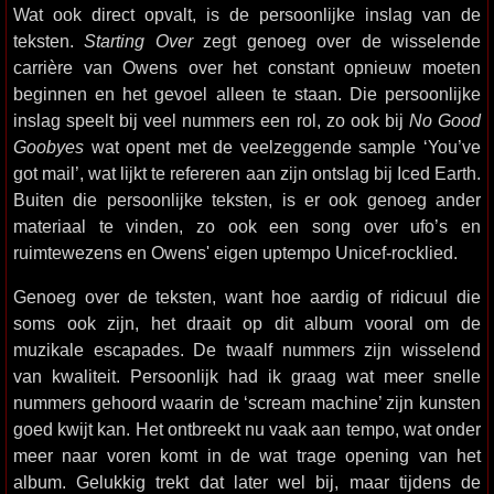
Wat ook direct opvalt, is de persoonlijke inslag van de
teksten.
Starting Over
zegt genoeg over de wisselende
carrière van Owens over het constant opnieuw moeten
beginnen en het gevoel alleen te staan. Die persoonlijke
inslag speelt bij veel nummers een rol, zo ook bij
No Good
Goobyes
wat opent met de veelzeggende sample ‘You’ve
got mail’, wat lijkt te refereren aan zijn ontslag bij Iced Earth.
Buiten die persoonlijke teksten, is er ook genoeg ander
materiaal te vinden, zo ook een song over ufo’s en
ruimtewezens en Owens' eigen uptempo Unicef-rocklied.
Genoeg over de teksten, want hoe aardig of ridicuul die
soms ook zijn, het draait op dit album vooral om de
muzikale escapades. De twaalf nummers zijn wisselend
van kwaliteit. Persoonlijk had ik graag wat meer snelle
nummers gehoord waarin de ‘scream machine’ zijn kunsten
goed kwijt kan. Het ontbreekt nu vaak aan tempo, wat onder
meer naar voren komt in de wat trage opening van het
album. Gelukkig trekt dat later wel bij, maar tijdens de