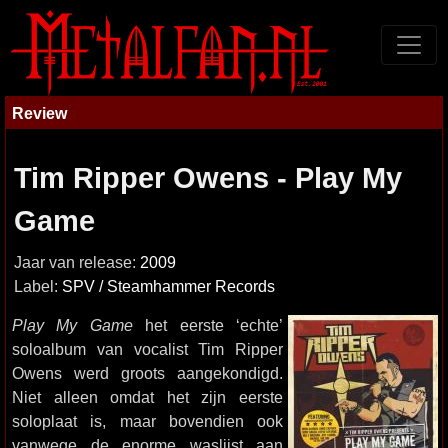
Review
Tim Ripper Owens - Play My
Game
Jaar van release:
2009
Label:
SPV / Steamhammer Records
Play My Game
het eerste ‘echte’
soloalbum van vocalist Tim Ripper
Owens werd groots aangekondigd.
Niet alleen omdat het zijn eerste
soloplaat is, maar bovendien ook
vanwege de enorme waslijst aan