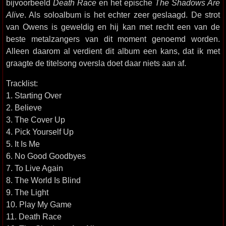
bijvoorbeeld
Death Race
en het epische
The Shadows Are
Alive
. Als soloalbum is het echter zeer geslaagd. De strot
van Owens is geweldig en hij kan met recht een van de
beste metalzangers van dit moment genoemd worden.
Alleen daarom al verdient dit album een kans, dat ik met
graagte de titelsong oversla doet daar niets aan af.
Tracklist:
1. Starting Over
2. Believe
3. The Cover Up
4. Pick Yourself Up
5. It Is Me
6. No Good Goodbyes
7. To Live Again
8. The World Is Blind
9. The Light
10. Play My Game
11. Death Race