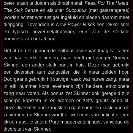
beter is aan te duiden als thrashmetal.
Feast For The Hated
,
The Sick Sense
en afsluiter
Succubus
(met gastzangeres)
worden echter wat rustiger ingeluid en bieden daarom meer
diepgang. Bovendien is
New Power Rises
een lekker snel
en typisch powermetalnummer, een van de sterkste
nummers van het album.
Het al eerder genoemde enthousiasme van Imagika is een
van haar sterkste punten, maar heeft met zanger Norman
Skinner een ander sterk punt in huis. Deze man gebruikt
een diversiteit aan zangstijlen die ik maar zelden hoor.
Doorgaans gebruikt hij stevige, vaak wat rauwe zang, maar
in elk nummer komt eveneens zijn heldere, emotionele
zang naar voren. Als bonus zet Skinner ook geregeld zijn
scherpe kopstem in en worden er zelfs grunts gebruikt.
Deze diversiteit aan zangstijlen gaat soms ten koste van de
zuiverheid en Skinner wordt er wel eens van beticht er een
tikkie naast te zitten. Pure muggenzifterij, juist vanwege de
diversiteit van Skinner.