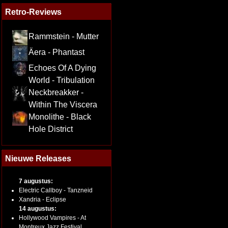
Retro-Reviews
Rammstein - Mutter
Äera - Phantast
Echoes Of A Dying
World - Tribulation
Neckbreakker -
Within The Viscera
Monolithe - Black
Hole District
Nieuwe Releases
7 augustus:
Electric Callboy - Tanzneid
Xandria - Eclipse
14 augustus:
Hollywood Vampires - At
Montreux Jazz Festival