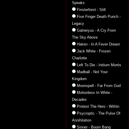
Speaks
Finsterforst - Still
Five Finger Death Punch -
Legacy
Galneryus - A Cry From
The Sky Above
Haken - In A Fever Dream
Jack White - Frozen
Charlotte
Left To Die - Initium Mortis
Madball - Not Your
Kingdom
Moonspell - Far From God
Motionless In White -
Decades
Protest The Hero - Within
Psycroptic - The Pulse Of
Annihilation
Sinner - Boom Bang