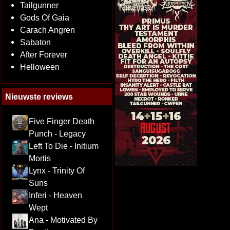
Tailgunner
Gods Of Gaia
Carach Angren
Sabaton
After Forever
Helloween
Nieuwste reviews
Five Finger Death
Punch - Legacy
Left To Die - Initium
Mortis
Lynx - Trinity Of
Suns
Inferi - Heaven
Wept
Ana - Motivated By