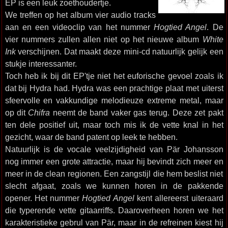
EP is een leuk zoethoudertje.
We treffen op het album vier audio tracks
aan en een videoclip van het nummer
Hogtied Angel
. De
vier nummers zullen allen niet op het nieuwe album
White
Ink
verschijnen. Dat maakt deze mini-cd natuurlijk gelijk een
stukje interessanter.
Toch heb ik bij dit EP'tje niet het euforische gevoel zoals ik
dat bij Hydra had. Hydra was een prachtige plaat met uiterst
sfeervolle en vakkundige melodieuze extreme metal, maar
op dit
Chifra
neemt de band vaker gas terug. Deze zet pakt
ten dele positief uit, maar toch mis ik de vette knal in het
gezicht, waar de band patent op leek te hebben.
Natuurlijk is de vocale veelzijdigheid van Pär Johansson
nog immer een grote attractie, maar hij bevindt zich meer en
meer in de clean regionen. Een zangstijl die hem beslist niet
slecht afgaat, zoals we kunnen horen in de pakkende
opener. Het nummer
Hogtied Angel
kent allereerst uiteraard
die typerende vette gitaarriffs. Daaroverheen horen we het
karakteristieke gebrul van Pär, maar in de refreinen kiest hij