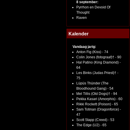
8 september:
Pyrrhon en Devoid Of
Thought
Raven
Kalender
Vandaag jarig:
Anton Fig (Kiss) - 74
Colin Jones (fotograaf)† - 90
Hal Patino (King Diamond) -
64
Les Binks (Judas Priest)† -
75
Lüpüs Thünder (The
Bloodhound Gang) - 54
Mel Tillis (Old Dogs)† - 94
Pekka Kasari (Amorphis) - 60
Rikki Rockett (Poison) - 65
Sam Totman (Dragonforce) -
47
Scott Stapp (Creed) - 53
The Edge (U2) - 65