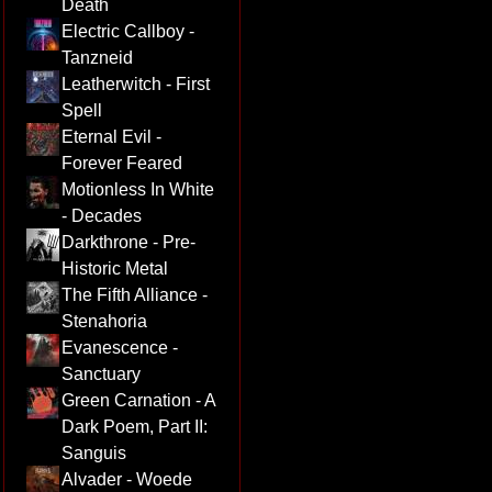
Death
Electric Callboy -
Tanzneid
Leatherwitch - First
Spell
Eternal Evil -
Forever Feared
Motionless In White
- Decades
Darkthrone - Pre-
Historic Metal
The Fifth Alliance -
Stenahoria
Evanescence -
Sanctuary
Green Carnation - A
Dark Poem, Part II:
Sanguis
Alvader - Woede