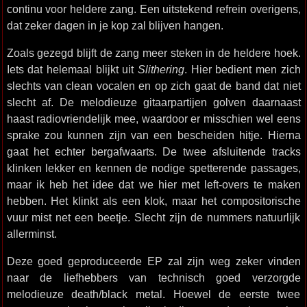
continu voor heldere zang. Een uitstekend refrein overigens,
dat zeker dagen in je kop zal blijven hangen.
Zoals gezegd blijft de zang meer steken in de heldere hoek.
Iets dat helemaal blijkt uit
Slithering
. Hier bedient men zich
slechts van clean vocalen en op zich gaat de band dat niet
slecht af. De melodieuze gitaarpartijen golven daarnaast
haast radiovriendelijk mee, waardoor er misschien wel eens
sprake zou kunnen zijn van een bescheiden hitje. Hierna
gaat het echter bergafwaarts. De twee afsluitende tracks
klinken lekker en kennen de nodige spetterende passages,
maar ik heb het idee dat we hier met left-overs te maken
hebben. Het klinkt als een klok, maar het compositorische
vuur mist net een beetje. Slecht zijn de nummers natuurlijk
allerminst.
Deze goed geproduceerde EP zal zijn weg zeker vinden
naar de liefhebbers van technisch goed verzorgde
melodieuze death/black metal. Hoewel de eerste twee