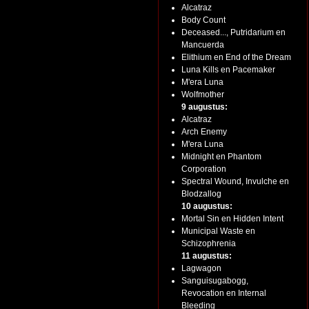
Alcatraz
Body Count
Deceased..., Putridarium en
Mancuerda
Elithium en End of the Dream
Luna Kills en Pacemaker
M'era Luna
Wolfmother
9 augustus:
Alcatraz
Arch Enemy
M'era Luna
Midnight en Phantom
Corporation
Spectral Wound, Invulche en
Blodzallog
10 augustus:
Mortal Sin en Hidden Intent
Municipal Waste en
Schizophrenia
11 augustus:
Lagwagon
Sanguisugabogg,
Revocation en Internal
Bleeding