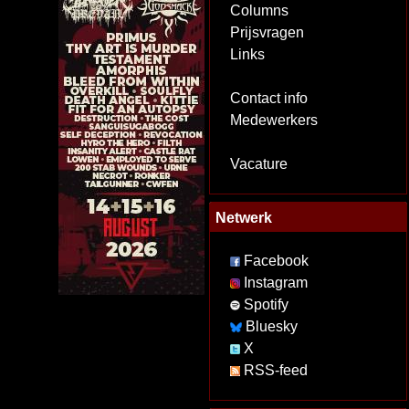
Columns
Prijsvragen
Links
Contact info
Medewerkers
Vacature
Netwerk
Facebook
Instagram
Spotify
Bluesky
X
RSS-feed