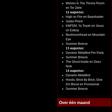
Wolves In The Throne Room
en Ter Ziele
12 augustus:
High on Fire en Baardvader
Judas Priest
KMFDM, Ya Toyah en Jesus
on Extesy
Mushroomhead en Mountain
Eye
Summer Breeze
13 augustus:
Dynamo Metalfest Pre-Party
Summer Breeze
The Ghost Inside en Deez
Nuts
14 augustus:
Dynamo Metalfest
Hoods, Brick By Brick, Give
Em Blood en Provisional
Summer Breeze
Over één maand