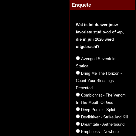
Enquête
Wat is tot dusver jouw
favoriete studio-cd of -ep,
die in juli 2026 werd
uitgebracht?
Avenged Sevenfold -
Statica
Bring Me The Horizon -
Count Your Blessings
Repented
Combichrist - The Venom
In The Mouth Of God
Deep Purple - Splat!
Devildriver - Strike And Kill
Dreamtale - Aetherbound
Emptiness - Nowhere