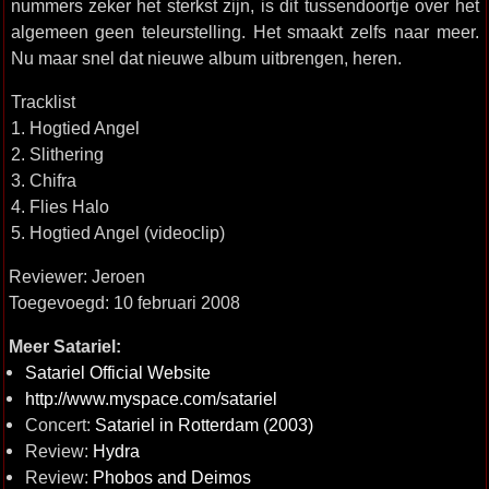
nummers zeker het sterkst zijn, is dit tussendoortje over het
algemeen geen teleurstelling. Het smaakt zelfs naar meer.
Nu maar snel dat nieuwe album uitbrengen, heren.
Tracklist
1. Hogtied Angel
2. Slithering
3. Chifra
4. Flies Halo
5. Hogtied Angel (videoclip)
Reviewer: Jeroen
Toegevoegd: 10 februari 2008
Meer Satariel:
Satariel Official Website
http://www.myspace.com/satariel
Concert:
Satariel in Rotterdam (2003)
Review:
Hydra
Review:
Phobos and Deimos