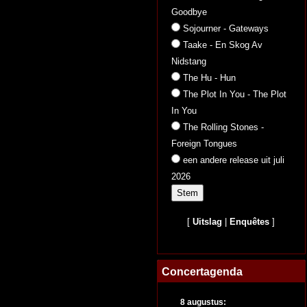
Goodbye
Sojourner - Gateways
Taake - En Skog Av
Nidstang
The Hu - Hun
The Plot In You - The Plot
In You
The Rolling Stones -
Foreign Tongues
een andere release uit juli
2026
[
Uitslag
|
Enquêtes
]
Concertagenda
8 augustus: