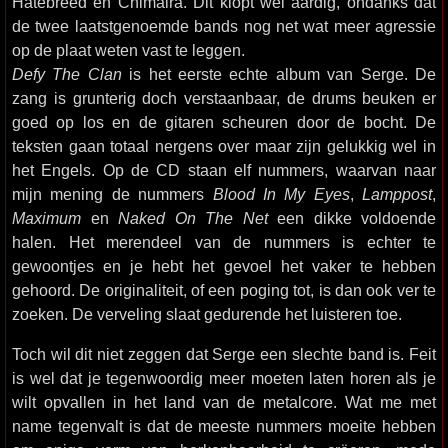
Hatebreed en Chimaira. Dit klopt wel aardig, ondanks dat
de twee laatstgenoemde bands nog net wat meer agressie
op de plaat weten vast te leggen.
Defy The Clan
is het eerste echte album van Serge. De
zang is grunterig doch verstaanbaar, de drums beuken er
goed op los en de gitaren scheuren door de bocht. De
teksten gaan totaal nergens over maar zijn gelukkig wel in
het Engels. Op de CD staan elf nummers, waarvan naar
mijn mening de nummers
Blood In My Eyes
,
Lamppost
,
Maximum
en
Naked On The Net
een dikke voldoende
halen. Het merendeel van de nummers is echter te
gewoontjes en je hebt het gevoel het vaker te hebben
gehoord. De originaliteit, of een poging tot, is dan ook ver te
zoeken. De verveling slaat gedurende het luisteren toe.
Toch wil dit niet zeggen dat Serge een slechte band is. Feit
is wel dat je tegenwoordig meer moeten laten horen als je
wilt opvallen in het land van de metalcore. Wat me met
name tegenvalt is dat de meeste nummers moeite hebben