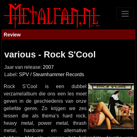
Review
various - Rock S'Cool
Jaar van release:
2007
Label:
SPV / Steamhammer Records
Rock S’Cool is een dubbel
verzamelalbum die ons een les moet
geven in de geschiedenis van onze
geliefde genre. Zo krijgen we zes
lessen die als thema’s hard rock,
heavy metal, power metal, thrash
metal, hardcore en alternative