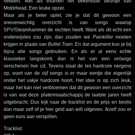
hebben. Met als examen het bekendste deuntje van
Motörhead. Een leuke opzet.
Maar als je beter oplet, zie je dat dit gewoon een
onevenwichtig overzicht is van songs waarop
SPV/Steamhammer de rechten heeft. Want als dit echt een
onderwijsles zou zijn, dan zouden we
Painkiller
moeten
krijgen in plaats van
Bullet Train
. En dat argument kun je bij
bijna alle songs gebruiken. En als er al eens echte
klassieker langskomt, dan is het van een onlangs
verschenen live cd. Tevens slaat de les hardcore nergens
op, want van de vijf songs is er maar eentje die eigenlijk
onder het vakje hardcore hoort. Het idee is op zich leuk,
maar het kan niet verbloemen dat dit gewoon een overzicht
is van wat deze platenmaatschappij de laatste jaren heeft
uitgebracht. Dus kijk naar de tracklist en de prijs en beslis
dan maar zelf of je hier geld aan wilt uitgeven. Ikzelf zou er
geen euro aan verspillen.
Tracklist: