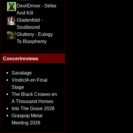
DevilDriver - Strike
And Kill
Gladenfold -
Soulbound
Gluttony - Eulogy
To Blasphemy
Concertreviews
Savatage
VindictA en Final
Stage
The Black Crowes en
A Thousand Horses
Into The Grave 2026
Graspop Metal
Meeting 2026