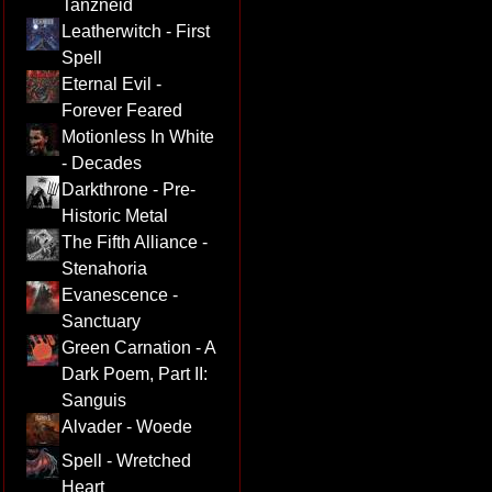
Tanzneid
Leatherwitch - First
Spell
Eternal Evil -
Forever Feared
Motionless In White
- Decades
Darkthrone - Pre-
Historic Metal
The Fifth Alliance -
Stenahoria
Evanescence -
Sanctuary
Green Carnation - A
Dark Poem, Part II:
Sanguis
Alvader - Woede
Spell - Wretched
Heart