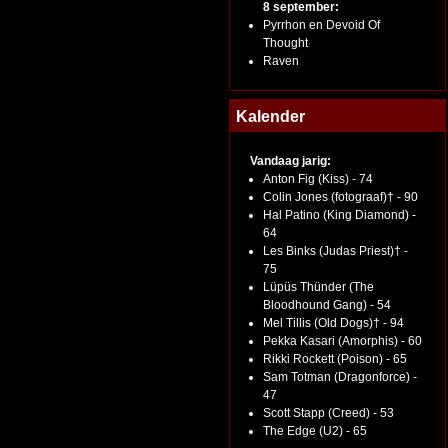
8 september:
Pyrrhon en Devoid Of
Thought
Raven
Kalender
Vandaag jarig:
Anton Fig (Kiss) - 74
Colin Jones (fotograaf)† - 90
Hal Patino (King Diamond) -
64
Les Binks (Judas Priest)† -
75
Lüpüs Thünder (The
Bloodhound Gang) - 54
Mel Tillis (Old Dogs)† - 94
Pekka Kasari (Amorphis) - 60
Rikki Rockett (Poison) - 65
Sam Totman (Dragonforce) -
47
Scott Stapp (Creed) - 53
The Edge (U2) - 65