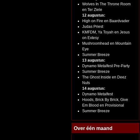
Wolves In The Throne Room
en Ter Ziele
12 augustus:
High on Fire en Baardvader
Judas Priest
KMFDM, Ya Toyah en Jesus
on Extesy
Mushroomhead en Mountain
Eye
Summer Breeze
13 augustus:
Dynamo Metalfest Pre-Party
Summer Breeze
The Ghost Inside en Deez
Nuts
14 augustus:
Dynamo Metalfest
Hoods, Brick By Brick, Give
Em Blood en Provisional
Summer Breeze
Over één maand