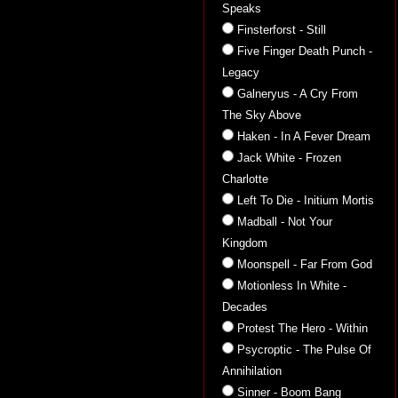
Speaks
Finsterforst - Still
Five Finger Death Punch -
Legacy
Galneryus - A Cry From
The Sky Above
Haken - In A Fever Dream
Jack White - Frozen
Charlotte
Left To Die - Initium Mortis
Madball - Not Your
Kingdom
Moonspell - Far From God
Motionless In White -
Decades
Protest The Hero - Within
Psycroptic - The Pulse Of
Annihilation
Sinner - Boom Bang