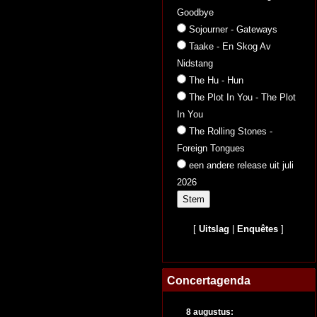
Goodbye
Sojourner - Gateways
Taake - En Skog Av
Nidstang
The Hu - Hun
The Plot In You - The Plot
In You
The Rolling Stones -
Foreign Tongues
een andere release uit juli
2026
[
Uitslag
|
Enquêtes
]
Concertagenda
8 augustus: