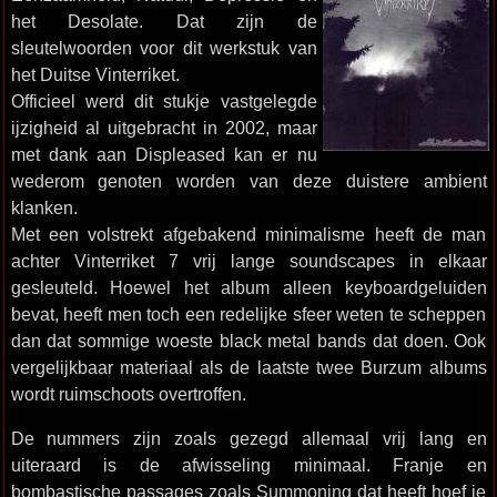
het Desolate. Dat zijn de
sleutelwoorden voor dit werkstuk van
het Duitse Vinterriket.
Officieel werd dit stukje vastgelegde
ijzigheid al uitgebracht in 2002, maar
met dank aan Displeased kan er nu
wederom genoten worden van deze duistere ambient
klanken.
Met een volstrekt afgebakend minimalisme heeft de man
achter Vinterriket 7 vrij lange soundscapes in elkaar
gesleuteld. Hoewel het album alleen keyboardgeluiden
bevat, heeft men toch een redelijke sfeer weten te scheppen
dan dat sommige woeste black metal bands dat doen. Ook
vergelijkbaar materiaal als de laatste twee Burzum albums
wordt ruimschoots overtroffen.
De nummers zijn zoals gezegd allemaal vrij lang en
uiteraard is de afwisseling minimaal. Franje en
bombastische passages zoals Summoning dat heeft hoef je