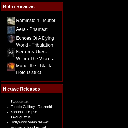
Retro-Reviews
Rammstein - Mutter
Äera - Phantast
Echoes Of A Dying
World - Tribulation
Neckbreakker -
Within The Viscera
Monolithe - Black
Hole District
Nieuwe Releases
7 augustus:
Electric Callboy - Tanzneid
Xandria - Eclipse
14 augustus:
Hollywood Vampires - At
Montreux Jazz Festival