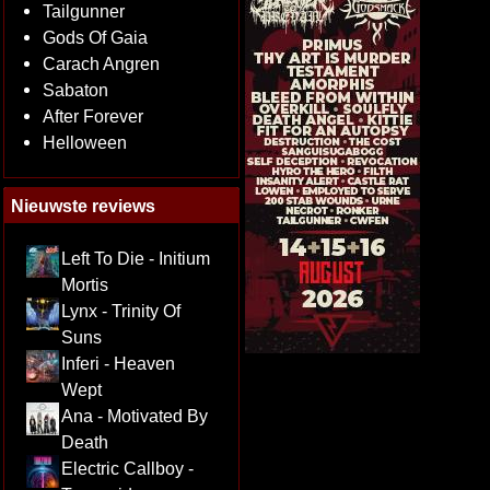
Tailgunner
Gods Of Gaia
Carach Angren
Sabaton
After Forever
Helloween
Nieuwste reviews
Left To Die - Initium
Mortis
Lynx - Trinity Of
Suns
Inferi - Heaven
Wept
Ana - Motivated By
Death
Electric Callboy -