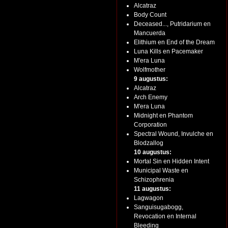
Alcatraz
Body Count
Deceased..., Putridarium en
Mancuerda
Elithium en End of the Dream
Luna Kills en Pacemaker
M'era Luna
Wolfmother
9 augustus:
Alcatraz
Arch Enemy
M'era Luna
Midnight en Phantom
Corporation
Spectral Wound, Invulche en
Blodzallog
10 augustus:
Mortal Sin en Hidden Intent
Municipal Waste en
Schizophrenia
11 augustus:
Lagwagon
Sanguisugabogg,
Revocation en Internal
Bleeding