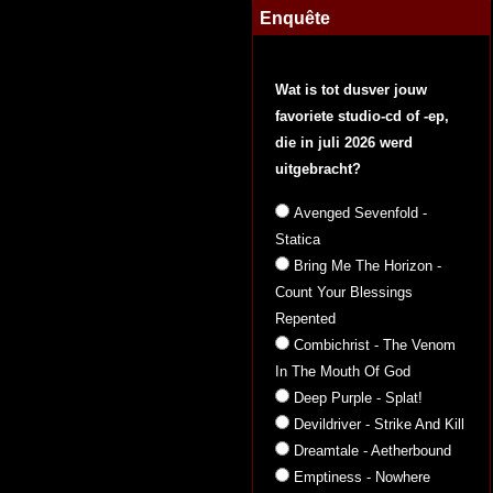
Enquête
Wat is tot dusver jouw
favoriete studio-cd of -ep,
die in juli 2026 werd
uitgebracht?
Avenged Sevenfold -
Statica
Bring Me The Horizon -
Count Your Blessings
Repented
Combichrist - The Venom
In The Mouth Of God
Deep Purple - Splat!
Devildriver - Strike And Kill
Dreamtale - Aetherbound
Emptiness - Nowhere