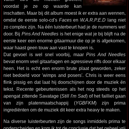
voordat je ze op waarde kan
inschatten. Maar bij dit album moest ik er extra aan wennen,
omdat de eerste solo-cd's
Faces
en
W.A.R.P.E.D
lang niet
zo complex zijn. Na één luisterbeurt had je de nummers wel
door. Bij
Pins And Needles
is het enige wat je bij blijft na de
eerste keer een enorme gitaarmuur die op je is afgekomen,
waar haast geen touw aan vast te knopen is.
Dat gevoel is wel snel voorbij, maar
Pins And Needles
bevat enorm veel gitaarlagen en agressieve riffs door elkaar
heen. Het is echt een enorm brute plaat geworden, zeker
niet bedoeld voor 'wimps and posers'. Chris is weer eens
flink pissig en dat laat hij doorschijnen door de muziek én
tekst. Recente gebeurtenissen als het nog steeds op het
apengat zittende Savatage (
Still I'm Sad
) of het failliet gaan
van zijn platenmaatschappij (
YGBFKM
) zijn prima
ingrediënten om de muziek dit keer extra heavy te maken.
Na diverse luisterbeurten zijn de songs inmiddels prima te
onderscheiden en kom ik tot de conclusie dat het geheel vrij