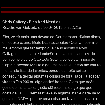
Chris Caffery - Pins And Needles
Reactie van Gulzada op 30-04-2013 om 12:21u
Eba, vc e9 mais uma devota do Counterparts. d3timo disco,
e medesprozano. Muito boas suas citae7f5es tambe9m, e
me lembrou que faz tempo que ne3o escuto o Rory
Gallagher, puta cara e tambe9m um tanto desconhecido
bem como o vulgo Capite3o Sete', apelido carinhoso do
Captain Beyond.Mas te digo uma coisa: eu ne3o me torturo
montando lista de favoritos, porque eu ne3o sei se
conseguiria deixar algumas coisas de fora, sabe. Ia acabar
virando Top 200 ou algo assim! hehehe Claro que ne3o
gosto de muita coisa (ne3o sf3 isso, mas digo que quem
gosta de TUDO, sem restrie7e3o alguma, na verdade ne3o
gosta de NADA, porque uma coisa anula a outra assunto
pra outro post..hehe) mas as coisas que gosto eu realmente