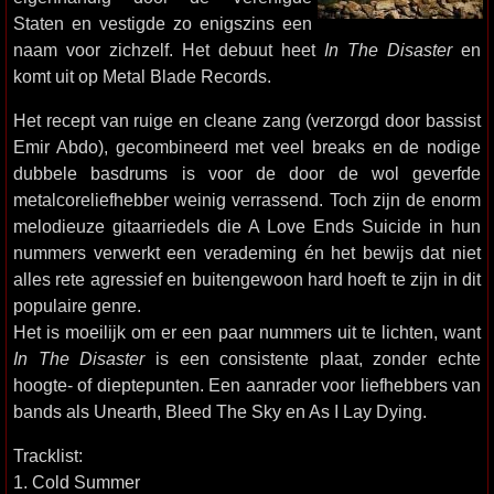
Staten en vestigde zo enigszins een
naam voor zichzelf. Het debuut heet
In The Disaster
en
komt uit op Metal Blade Records.
Het recept van ruige en cleane zang (verzorgd door bassist
Emir Abdo), gecombineerd met veel breaks en de nodige
dubbele basdrums is voor de door de wol geverfde
metalcoreliefhebber weinig verrassend. Toch zijn de enorm
melodieuze gitaarriedels die A Love Ends Suicide in hun
nummers verwerkt een verademing én het bewijs dat niet
alles rete agressief en buitengewoon hard hoeft te zijn in dit
populaire genre.
Het is moeilijk om er een paar nummers uit te lichten, want
In The Disaster
is een consistente plaat, zonder echte
hoogte- of dieptepunten. Een aanrader voor liefhebbers van
bands als Unearth, Bleed The Sky en As I Lay Dying.
Tracklist:
1. Cold Summer