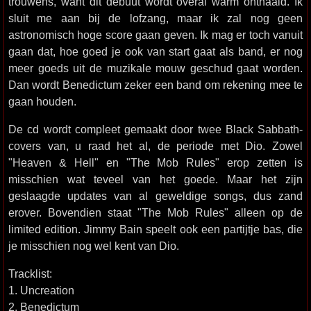
trouwens, want dit debuut wordt overal warm onthaald. Ik
sluit me aan bij de lofzang, maar ik zal nog geen
astronomisch hoge score gaan geven. Ik mag er toch vanuit
gaan dat, hoe goed je ook van start gaat als band, er nog
meer goeds uit de muzikale mouw geschud gaat worden.
Dan wordt Benedictum zeker een band om rekening mee te
gaan houden.
De cd wordt compleet gemaakt door twee Black Sabbath-
covers van, u raad het al, de periode met Dio. Zowel
"Heaven & Hell" en "The Mob Rules" erop zetten is
misschien wat teveel van het goede. Maar het zijn
geslaagde updates van al geweldige songs, dus zand
erover. Bovendien staat "The Mob Rules" alleen op de
limited edition. Jimmy Bain speelt ook een partijtje bas, die
je misschien nog wel kent van Dio.
Tracklist:
1. Uncreation
2. Benedictum