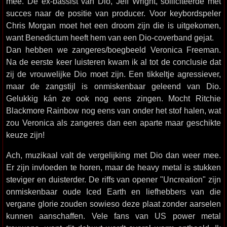
mee. De ex-bassist van Dio, Jeff Wright, solliciteerde met
succes naar de positie van producer. Voor keybordspeler
Chris Morgan moet het een droom zijn die is uitgekomen,
want Benedictum heeft hem van een Dio-coverband gejat.
Dan hebben we zangeres/boegbeeld Veronica Freeman.
Na de eerste keer luisteren kwam ik al tot de conclusie dat
zij de vrouwelijke Dio moet zijn. Een tikkeltje agressiever,
maar de zangstijl is onmiskenbaar geleend van Dio.
Gelukkig kán ze ook nog eens zingen. Mocht Ritchie
Blackmore Rainbow nog eens van onder het stof halen, wat
zou Veronica als zangeres dan een aparte maar geschikte
keuze zijn!
Ach, muzikaal valt de vergelijking met Dio dan weer mee.
Er zijn invloeden te horen, maar de heavy metal is stukken
steviger en duisterder. De riffs van opener "Uncreation" zijn
onmiskenbaar oude Iced Earth en liefhebbers van die
vergane glorie zouden sowieso deze plaat zonder aarselen
kunnen aanschaffen. Vele fans van US power metal