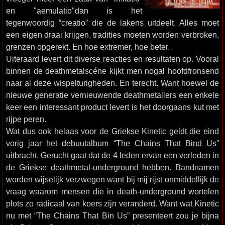
en "aemulatio"dan is het
tegenwoordig “creatio” die de lakens uitdeelt. Alles moet
een eigen draai krijgen, tradities moeten worden verbroken,
grenzen opgerekt. En hoe extremer, hoe beter.
Uiteraard levert dit diverse reacties en resultaten op. Vooral
binnen de deathmetalscéne kijkt men nogal hoofdfronsend
naar al deze wispelturigheden. En terecht. Want hoewel de
nieuwe generatie vernieuwende deathmetallers een enkele
keer een interessant product levert is het doorgaans kut met
rijpe peren.
Wat dus ook helaas voor de Griekse Kinetic geldt die eind
vorig jaar het debuutalbum “The Chains That Bind Us”
uitbracht. Gerucht gaat dat de 4 leden ervan een verleden in
de Griekse deathmetal-underground hebben. Bandnamen
worden wijselijk verzwegen want bij mij rijst onmiddellijk de
vraag waarom mensen die in death-underground wortelen
plots zo radicaal van koers zijn veranderd. Want wat Kinetic
nu met “The Chains That Bin Us” presenteert zou je bijna