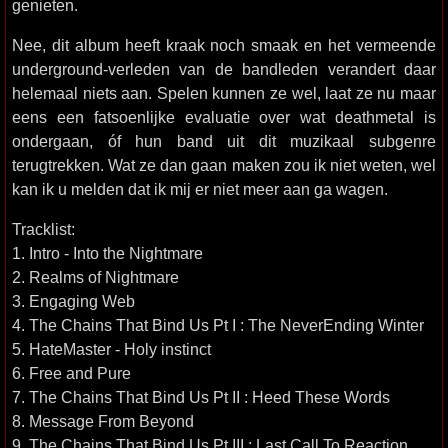
genieten.
Nee, dit album heeft kraak noch smaak en het vermeende
underground-verleden van de bandleden verandert daar
helemaal niets aan. Spelen kunnen ze wel, laat ze nu maar
eens een fatsoenlijke evaluatie over wat deathmetal is
ondergaan, óf hun band uit dit muzikaal subgenre
terugtrekken. Wat ze dan gaan maken zou ik niet weten, wel
kan ik u melden dat ik mij er niet meer aan ga wagen.
Tracklist:
1. Intro - Into the Nightmare
2. Realms of Nightmare
3. Engaging Web
4. The Chains That Bind Us Pt I : The NeverEnding Winter
5. HateMaster - Holy instinct
6. Free and Pure
7. The Chains That Bind Us Pt II : Heed These Words
8. Message From Beyond
9. The Chains That Bind Us Pt III : Last Call To Reaction