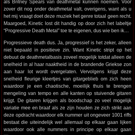
als Britney Spears van deathmetal kunnen noemen. Voor
zover dit nog onder deathmetal valt, overigens, want als u
het mij vraagt doet deze muziek het genre totaal geen recht.
Maargoed, Kinetic lost dit handig op door zich het labeltje
“Progressive Death Metal” toe te eigenen, dus wie ben ik…
Progressieve death dus. Ja, progressief is het zeker, alleen
niet bepaald in positieve zin. Want Kinetic stript op het
debuut de deathmetalbasis zoveel mogelijk totdat alleen de
snelheid in al haar naaktheid in de brandende Griekse zon
aan haar lot wordt overgelaten. Vervolgens krijgt deze
snelheid fleurige kleertjes van gitargeblieb om zich heen
waardoor je een chaotische, moeilijk thuis te brengen
mengeling van tempo en alle kanten op stuivende gitaren
krijgt. De gitaren krijgen als boodschap zo veel mogelijk
variatie mee en braaf als ze zijn houden ze zich strikt aan
deze opdracht waardoor elk nummer uit ongeveer 1001 riffs
bestaat die uiteindelijk wel allemaal op elkaar gaan lijken
waardoor ook alle nummers in principe op elkaar gaan