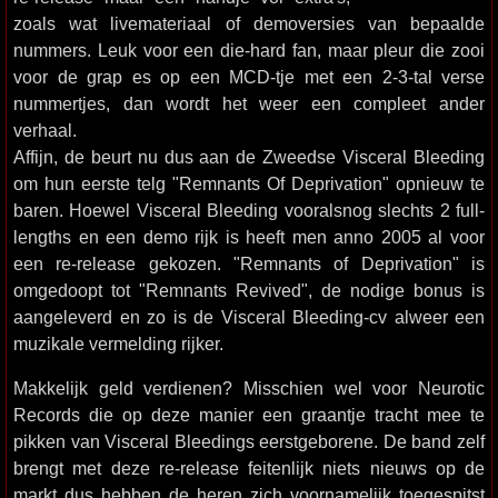
zoals wat livemateriaal of demoversies van bepaalde
nummers. Leuk voor een die-hard fan, maar pleur die zooi
voor de grap es op een MCD-tje met een 2-3-tal verse
nummertjes, dan wordt het weer een compleet ander
verhaal.
Affijn, de beurt nu dus aan de Zweedse Visceral Bleeding
om hun eerste telg "Remnants Of Deprivation" opnieuw te
baren. Hoewel Visceral Bleeding vooralsnog slechts 2 full-
lengths en een demo rijk is heeft men anno 2005 al voor
een re-release gekozen. "Remnants of Deprivation" is
omgedoopt tot "Remnants Revived", de nodige bonus is
aangeleverd en zo is de Visceral Bleeding-cv alweer een
muzikale vermelding rijker.
Makkelijk geld verdienen? Misschien wel voor Neurotic
Records die op deze manier een graantje tracht mee te
pikken van Visceral Bleedings eerstgeborene. De band zelf
brengt met deze re-release feitenlijk niets nieuws op de
markt dus hebben de heren zich voornamelijk toegespitst