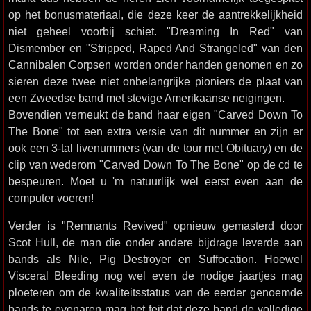
op het bonusmateriaal, die deze keer de aantrekkelijkheid
niet geheel voorbij schiet. "Dreaming In Red" van
Dismember en "Stripped, Raped And Strangeled" van den
Cannibalen Corpsen worden onder handen genomen en zo
sieren deze twee niet onbelangrijke pioniers de plaat van
een Zweedse band met stevige Amerikaanse neigingen.
Bovendien verneukt de band haar eigen "Carved Down To
The Bone" tot een extra versie van dit nummer en zijn er
ook een 3-tal livenummers (van de tour met Obituary) en de
clip van wederom "Carved Down To The Bone" op de cd te
bespeuren. Moet u 'm natuurlijk wel eerst even aan de
computer voeren!
Verder is "Remnants Revived" opnieuw gemasterd door
Scot Hull, de man die onder andere bijdrage leverde aan
bands als Nile, Pig Destroyer en Suffocation. Hoewel
Visceral Bleeding nog wel even de nodige jaartjes mag
ploeteren om de kwaliteitsstatus van de eerder genoemde
bands te evenaren mag het feit dat deze band de volledige