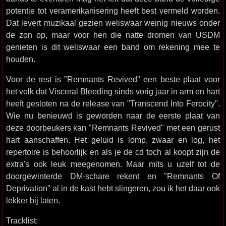
potentie tot veramerikanisering heeft best vermeld worden.
Dat levert muzikaal gezien weliswaar weinig nieuws onder
de zon op, maar voor hen die natte dromen van USDM
genieten is dit weliswaar een band om rekening mee te
houden.
Voor de rest is "Remnants Revived" een beste plaat voor
het volk dat Visceral Bleeding sinds vorig jaar in arm en hart
heeft gesloten na de release van "Transcend Into Ferocity".
Wie nu benieuwd is geworden naar de eerste plaat van
deze doorbeukers kan "Remnants Revived" met een gerust
hart aanschaffen. Het geluid is lomp, zwaar en log, het
repertoire is behoorlijk en als je de cd toch al koopt zijn de
extra's ook leuk meegenomen. Maar mits u uzelf tot de
doorgewinterde DM-schare rekent en "Remnants Of
Deprivation" al in de kast hebt slingeren, zou ik het daar ook
lekker bij laten.
Tracklist: