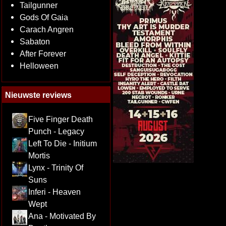
Tailgunner
Gods Of Gaia
Carach Angren
Sabaton
After Forever
Helloween
Nieuwste reviews
Five Finger Death
Punch - Legacy
Left To Die - Initium
Mortis
Lynx - Trinity Of
Suns
Inferi - Heaven
Wept
Ana - Motivated By