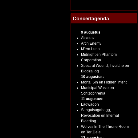
Concertagenda
9 augustus:
Alcatraz
Arch Enemy
M'era Luna
Midnight en Phantom
Corporation
Spectral Wound, Invulche en
Blodzallog
10 augustus:
Mortal Sin en Hidden Intent
Municipal Waste en
Schizophrenia
11 augustus:
Lagwagon
Sanguisugabogg,
Revocation en Internal
Bleeding
Wolves In The Throne Room
en Ter Ziele
12 augustus: