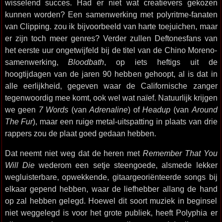
wisselend succes. Had er niet wat creatievers gekozen
kunnen worden? Een samenwerking met polyritme-fanaten
van Clipping. zou ik bijvoorbeeld van harte toejuichen, maar
er zijn toch meer genres? Verder zullen Deftonesfans van
het eerste uur ongetwijfeld bij de titel van de Chino Moreno-
samenwerking,
Bloodbath
, op iets heftigs uit de
hoogtijdagen van de jaren 90 hebben gehoopt, al is dat in
alle eerlijkheid, gegeven waar de Californische zanger
tegenwoordig mee komt, ook wel wat naïef. Natuurlijk krijgen
we geen
7 Words
(van
Adrenaline
) of
Headup
(van
Around
The Fur
), maar een ruige metal-uitspatting in plaats van drie
rappers zou de plaat goed gedaan hebben.
Dat neemt niet weg dat de heren met
Remember That You
Will Die
wederom een setje steengoede, alsmede lekker
wegluisterbare, opwekkende, gitaargeoriënteerde songs bij
elkaar gepend hebben, waar de liefhebber allang de hand
op zal hebben gelegd. Hoewel dit soort muziek in beginsel
niet weggelegd is voor het grote publiek, heeft Polyphia er