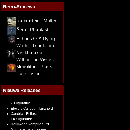
Retro-Reviews
Rammstein - Mutter
Äera - Phantast
Echoes Of A Dying
World - Tribulation
Neckbreakker -
Within The Viscera
Monolithe - Black
Hole District
Nieuwe Releases
7 augustus:
Electric Callboy - Tanzneid
Xandria - Eclipse
14 augustus:
Hollywood Vampires - At
Montreux Jazz Festival