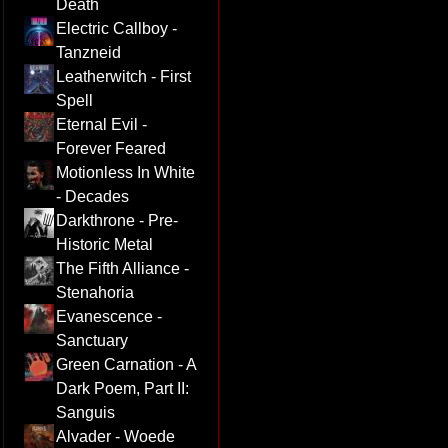
Death
Electric Callboy -
Tanzneid
Leatherwitch - First
Spell
Eternal Evil -
Forever Feared
Motionless In White
- Decades
Darkthrone - Pre-
Historic Metal
The Fifth Alliance -
Stenahoria
Evanescence -
Sanctuary
Green Carnation - A
Dark Poem, Part II:
Sanguis
Alvader - Woede