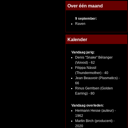
Over één maand
9 september:
Raven
Kalender
Vandaag jarig:
Denis "Snake" Bélanger
(Voivod) - 62
Filippa Nässil
(Thundermother) - 40
Jean Beauvoir (Plasmatics) -
66
Rinus Gerritsen (Golden
Earring) - 80
Vandaag overleden:
Hermann Hesse (auteur) -
1962
Martin Birch (producent) -
2020