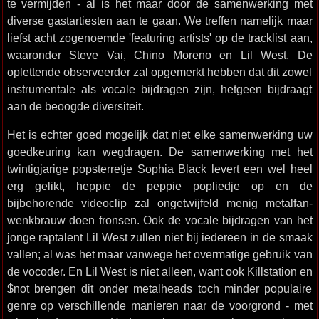
te vermijden - al is het maar door de samenwerking met
diverse gastartiesten aan te gaan. We treffen namelijk maar
liefst acht zogenoemde 'featuring artists' op de tracklist aan,
waaronder Steve Vai, Chino Moreno en Lil West. De
oplettende observeerder zal opgemerkt hebben dat dit zowel
instrumentale als vocale bijdragen zijn, hetgeen bijdraagt
aan de beoogde diversiteit.
Het is echter goed mogelijk dat niet elke samenwerking uw
goedkeuring kan wegdragen. De samenwerking met het
twintigjarige popsterretje Sophia Black levert een wel heel
erg gelikt, heppie de peppie popliedje op en de
bijbehorende videoclip zal ongetwijfeld menig metalfan-
wenkbrauw doen fronsen. Ook de vocale bijdragen van het
jonge raptalent Lil West zullen niet bij iedereen in de smaak
vallen; al was het maar vanwege het overmatige gebruik van
de vocoder. En Lil West is niet alleen, want ook Killstation en
$not brengen dit onder metalheads toch minder populaire
genre op verschillende manieren naar de voorgrond - met