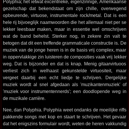
Polyphia; het ietwat excentrieke, eigenzinnige, Amerikaanse
gezelschap dat bekendstaat om zijn chille, overwegend
opbeurende, virtuose, instrumentale rock/metal. Dat is een
hele rij bijvoeglijk naamwoorden die het allemaal niet per se
lekker leesbaar maken, maar in essentie wel omschrijven
wat de band behelst. Sterker nog, in zekere zin valt te
betogen dat dit een treffende grammaticale constructie is. De
muziek van de jonge heren is in de basis vrij complex, maar
in oppervlakkige zin luisteren de composities vaak vrij lekker
weg. Dat is bijzonder en dat is knap. Menig gitaarvirtuoos
verliest zich in welhaast gekunstelde virtuositeit, maar
vergeet daarbij een echt liedje te schrijven. Dergelijke
muziek wordt al snel afgedaan als 'muzikantenmuziek' of
'muziek voor instrumentennerds'; een doodlopende weg in
de muzikale carrière.
Nee, dan Polyphia. Polyphia weet ondanks de moeilijke riffs
pakkende songs met kop en staart te schrijven. Het gevaar
dat het enigszins formulair wordt, weten de heren vakkundig