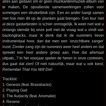
alles aan gedaan om er geen muzikantenmuziek-album van
te maken. De opvallende samenwerkingen zullen voor
sommigen een struikelblok zijn. Een en ander hangt samen
met hoe men dit op de planken gaat brengen. Een tour met
al deze gastartiesten is schier onmogelijk. Ik weet niet wat u
onlangs stemde bij onze poll met de vraag wat u vindt van
backingtracks, maar ik denk dat ik de nummers liever
instrumentaal hoor, dan dat men een 'onzichtbare zanger'
inzet. Zonder zang zijn de nummers weer heel anders en dat
spreekt een heel andere groep aan. Hoe dat allemaal
uitpakt...? In het voorjaar spelen de heren in onze contreien,
dus gaat dat zien! Of niet natuurlijk, maar wat u ook kiest,
Remember That You Will Die
!
Tracklist:
1. Genesis (feat. Brasstracks)
2. Playing God
3. The Audacity (feat. Anomalie)
4. Reverie