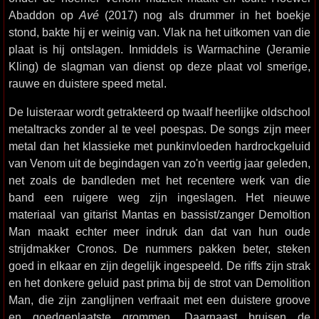
Abaddon op
Avé
(2017) nog als drummer in het boekje
stond, bakte hij er weinig van. Vlak na het uitkomen van die
plaat is hij ontslagen. Inmiddels is Warmachine (Jeramie
Kling) de slagman van dienst op deze plaat vol smerige,
rauwe en duistere speed metal.
De luisteraar wordt getrakteerd op twaalf heerlijke oldschool
metaltracks zonder al te veel poespas. De songs zijn meer
metal dan het klassieke met punkinvloeden hardrockgeluid
van Venom uit de begindagen van zo'n veertig jaar geleden,
net zoals de bandleden met het recentere werk van die
band een ruigere weg zijn ingeslagen. Het nieuwe
materiaal van gitarist Mantas en bassist/zanger Demoltion
Man maakt echter meer indruk dan dat van hun oude
strijdmakker Cronos. De nummers pakken beter, steken
goed in elkaar en zijn degelijk ingespeeld. De riffs zijn strak
en het donkere geluid past prima bij de strot van Demolition
Man, die zijn zanglijnen verfraait met een duistere groove
en goedgeplaatste grommen. Daarnaast bruisen de