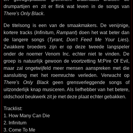
drumpartijen en zit er flink wat leven in de songs van
There's Only Black
.
De titelsong is een van de smaakmakers. De venijnige,
kortere tracks (
Infinitum
,
Rampant
) doen het wat beter dan
de langere songs (
Tyrant
,
Don't Feed Me Your Lies
).
Zwakkere broeders zijn er op deze tweede langspeler
onder de noemer Venom Inc. echter niet te vinden. De
groep is natuurlijk gewoon de voortzetting M:Pire Of Evil,
maar zal ongetwijfeld meer mensen aanspreken met die
aansluiting met het roemruchte verleden. Verwacht op
There's Only Black
geen grensverleggende songs of
uitzonderlijk knap musiceren. Als liefhebber van het betere,
oldschool beukwerk zit je met deze plaat echter gebakken.
Tracklist:
1. How Many Can Die
2. Infinitum
3. Come To Me