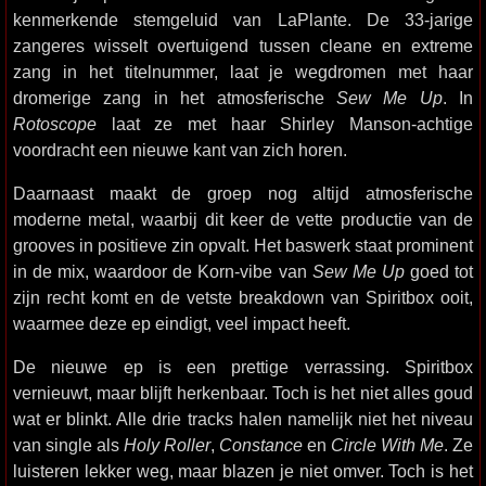
kenmerkende stemgeluid van LaPlante. De 33-jarige
zangeres wisselt overtuigend tussen cleane en extreme
zang in het titelnummer, laat je wegdromen met haar
dromerige zang in het atmosferische
Sew Me Up
. In
Rotoscope
laat ze met haar Shirley Manson-achtige
voordracht een nieuwe kant van zich horen.
Daarnaast maakt de groep nog altijd atmosferische
moderne metal, waarbij dit keer de vette productie van de
grooves in positieve zin opvalt. Het baswerk staat prominent
in de mix, waardoor de Korn-vibe van
Sew Me Up
goed tot
zijn recht komt en de vetste breakdown van Spiritbox ooit,
waarmee deze ep eindigt, veel impact heeft.
De nieuwe ep is een prettige verrassing. Spiritbox
vernieuwt, maar blijft herkenbaar. Toch is het niet alles goud
wat er blinkt. Alle drie tracks halen namelijk niet het niveau
van single als
Holy Roller
,
Constance
en
Circle With Me
. Ze
luisteren lekker weg, maar blazen je niet omver. Toch is het