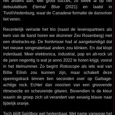
het anders aan. Met groot succes, zo bleek al op het
debuutalbum
Eternal Blue
(2021) en laatst in
TivoliVredenburg, waar de Canadese formatie de dansvloer
liet veren.
Recentelijk verraste het trio (naast de levenspartners als
kern van de band horen we drummer Zev Rosenberg) met
een drietracks-ep. De frontvrouw had al aangekondigd dat
het nieuwe songmateriaal anders zou klinken. En dat klopt
inderdaad. Meer elektronica, industrial, pop en alt-rock uit
de jaren negentig is wat je anno 2022 te horen krijgt, vooral
in het titelnummer. Zo begint
Rotoscope
als iets wat van
Billie Eilish zou kunnen zijn, maar schakelt deze
openingstrack binnen tien seconden over op Garbage-
achtige rock. Echter dan voorzien van een groovende
ritmesectie en scheurende gitaren. Bovendien is de kleur
waarin de groep zich uit verandert van eeuwig blauw naar
tijdelijk oranje.
Toch blijft Spiritbox wel herkenbaar. Met name vanwege het